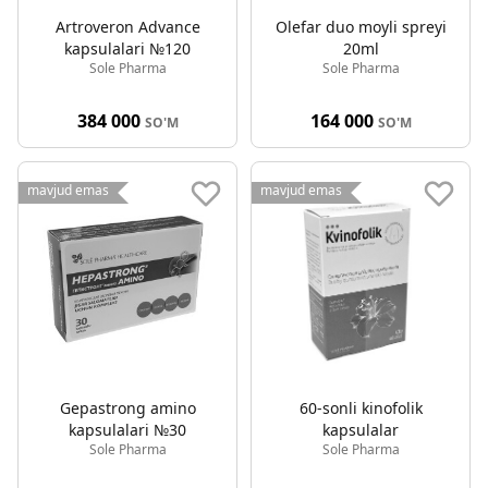
Artroveron Advance
Olefar duo moyli spreyi
kapsulalari №120
20ml
Sole Pharma
Sole Pharma
384 000
164 000
SO'M
SO'M
mavjud emas
mavjud emas
Gepastrong amino
60-sonli kinofolik
kapsulalari №30
kapsulalar
Sole Pharma
Sole Pharma