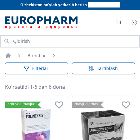
O'zbekiston bo'ylab yetkazib berish
+998 78 555 64 20
Til
Qidirish
Brendlar
Bosh sahifa
Filterlar
Tartiblash
Ko'rsatildi 1-6 dan 6 dona
sotuvda mavjud
mavjud emas