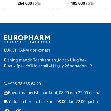
264 600
405 000
SO'M
SO'M
Footer
EUROPHARM dorixonasi
Bizning manzil: Toshkent sh.,Mirzo Ulug'bek
Buyuk Ipak Yo'li kvartali «Ц1»,uy 26 xonadon 13
+998 78 555 64 20
Buyurtma berish: har kuni, 08:00 dan 22:00 gacha
Yetkazib berish: har kuni, 08:00 dan 22:00 gacha