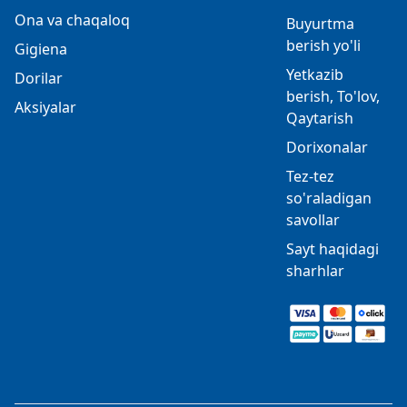
Ona va chaqaloq
Buyurtma
berish yo'li
Gigiena
Yetkazib
Dorilar
berish, To'lov,
Aksiyalar
Qaytarish
Dorixonalar
Tez-tez
so'raladigan
savollar
Sayt haqidagi
sharhlar