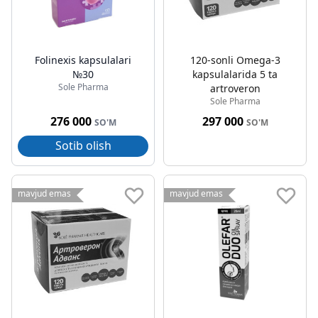
Folinexis kapsulalari
120-sonli Omega-3
№30
kapsulalarida 5 ta
Sole Pharma
artroveron
Sole Pharma
276 000
297 000
SO'M
SO'M
Sotib olish
mavjud emas
mavjud emas