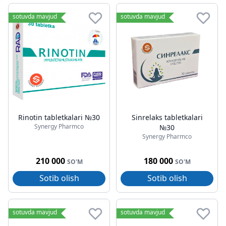
sotuvda mavjud
sotuvda mavjud
Rinotin tabletkalari №30
Sinrelaks tabletkalari
Synergy Pharmco
№30
Synergy Pharmco
210 000
180 000
SO'M
SO'M
Sotib olish
Sotib olish
sotuvda mavjud
sotuvda mavjud