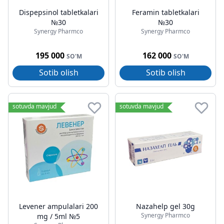
Dispepsinol tabletkalari
Feramin tabletkalari
№30
№30
Synergy Pharmco
Synergy Pharmco
195 000
162 000
SO'M
SO'M
Sotib olish
Sotib olish
sotuvda mavjud
sotuvda mavjud
Levener ampulalari 200
Nazahelp gel 30g
Synergy Pharmco
mg / 5ml №5