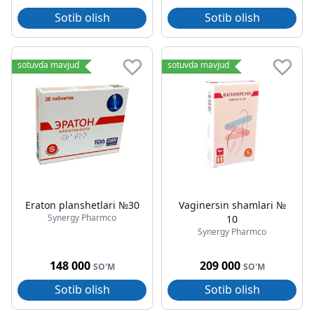
Sotib olish
Sotib olish
sotuvda mavjud
sotuvda mavjud
Eraton planshetlari №30
Vaginersin shamlari №
Synergy Pharmco
10
Synergy Pharmco
148 000
209 000
SO'M
SO'M
Sotib olish
Sotib olish