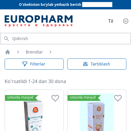
O'zbekiston bo'ylab yetkazib berish
+998 78 555 64 20
Til
Qidirish
Brendlar
Bosh sahifa
Filterlar
Tartiblash
Ko'rsatildi 1-24 dan 30 dona
sotuvda mavjud
sotuvda mavjud