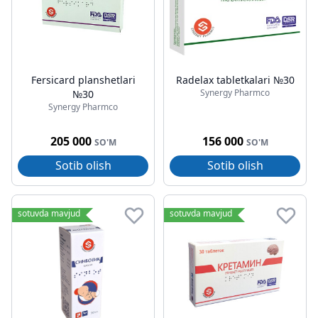
Fersicard planshetlari
Radelax tabletkalari №30
Synergy Pharmco
№30
Synergy Pharmco
205 000
156 000
SO'M
SO'M
Sotib olish
Sotib olish
sotuvda mavjud
sotuvda mavjud