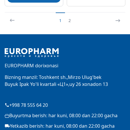
1
2
Footer
EUROPHARM dorixonasi
Bizning manzil: Toshkent sh.,Mirzo Ulug'bek
Buyuk Ipak Yo'li kvartali «Ц1»,uy 26 xonadon 13
+998 78 555 64 20
Buyurtma berish: har kuni, 08:00 dan 22:00 gacha
Yetkazib berish: har kuni, 08:00 dan 22:00 gacha