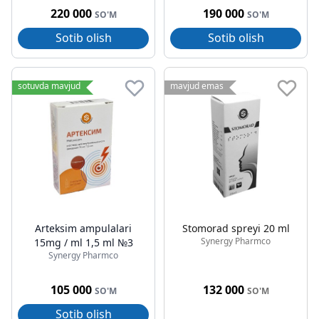
220 000
190 000
SO'M
SO'M
Sotib olish
Sotib olish
sotuvda mavjud
mavjud emas
Arteksim ampulalari
Stomorad spreyi 20 ml
Synergy Pharmco
15mg / ml 1,5 ml №3
Synergy Pharmco
105 000
132 000
SO'M
SO'M
Sotib olish