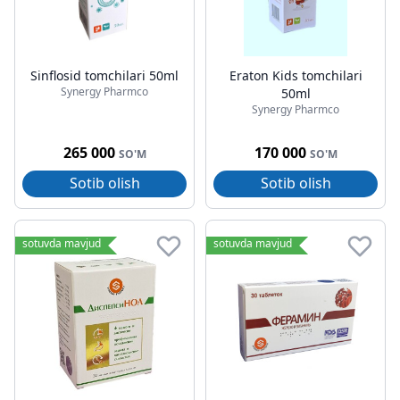
Sinflosid tomchilari 50ml
Eraton Kids tomchilari
Synergy Pharmco
50ml
Synergy Pharmco
265 000
170 000
SO'M
SO'M
Sotib olish
Sotib olish
sotuvda mavjud
sotuvda mavjud