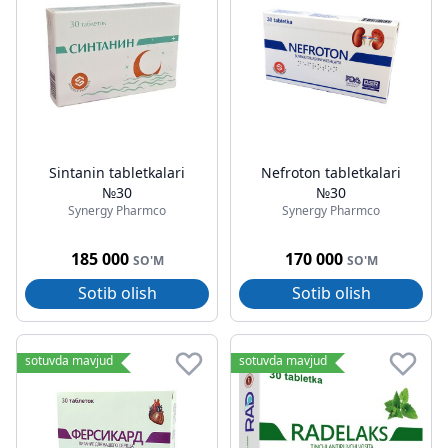
Sintanin tabletkalari
Nefroton tabletkalari
№30
№30
Synergy Pharmco
Synergy Pharmco
185 000
170 000
SO'M
SO'M
Sotib olish
Sotib olish
sotuvda mavjud
sotuvda mavjud