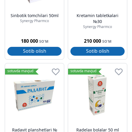
Sinbotik tomchilari 50ml
Kretamin tabletkalari
Synergy Pharmco
№30
Synergy Pharmco
180 000
210 000
SO'M
SO'M
Sotib olish
Sotib olish
sotuvda mavjud
sotuvda mavjud
Radavit planshetlari №
Radelax bolalar 50 ml