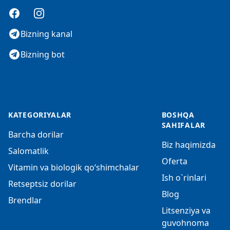
Facebook
Instagram
Bizning kanal
Bizning bot
KATEGORIYALAR
BOSHQA
SAHIFALAR
Barcha dorilar
Biz haqimizda
Salomatlik
Oferta
Vitamin va biologik qo‘shimchalar
Ish o`rinlari
Retseptsiz dorilar
Blog
Brendlar
Litsenziya va
guvohnoma