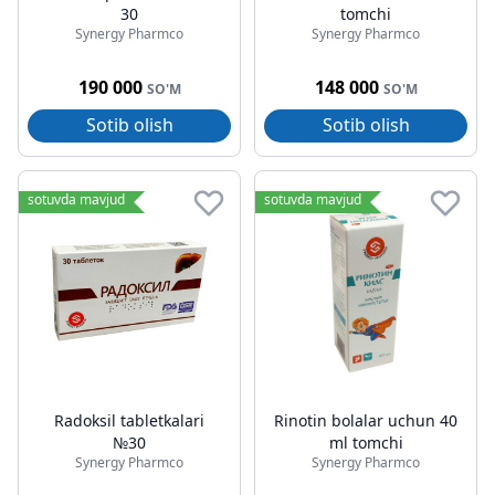
30
tomchi
Synergy Pharmco
Synergy Pharmco
190 000
148 000
SO'M
SO'M
Sotib olish
Sotib olish
sotuvda mavjud
sotuvda mavjud
Radoksil tabletkalari
Rinotin bolalar uchun 40
№30
ml tomchi
Synergy Pharmco
Synergy Pharmco