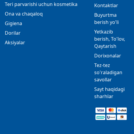
Teri parvarishi uchun kosmetika
Kontaktlar
Ona va chaqaloq
Buyurtma
berish yo'li
Gigiena
Yetkazib
Dorilar
berish, To'lov,
Aksiyalar
Qaytarish
Dorixonalar
Tez-tez
so'raladigan
savollar
Sayt haqidagi
sharhlar