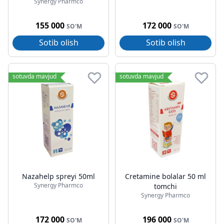
Synergy Pharmco
155 000
172 000
SO'M
SO'M
Sotib olish
Sotib olish
sotuvda mavjud
sotuvda mavjud
Nazahelp spreyi 50ml
Cretamine bolalar 50 ml
Synergy Pharmco
tomchi
Synergy Pharmco
172 000
196 000
SO'M
SO'M