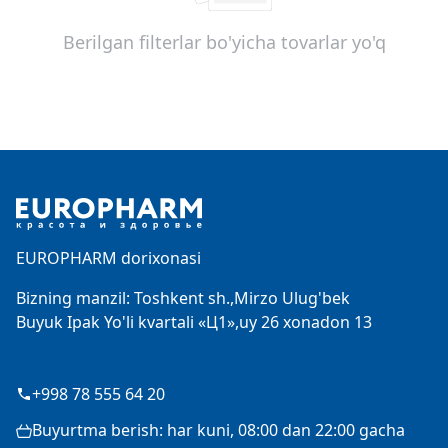
Berilgan filterlar bo'yicha tovarlar yo'q
Footer
EUROPHARM dorixonasi
Bizning manzil: Toshkent sh.,Mirzo Ulug'bek
Buyuk Ipak Yo'li kvartali «Ц1»,uy 26 xonadon 13
+998 78 555 64 20
Buyurtma berish: har kuni, 08:00 dan 22:00 gacha