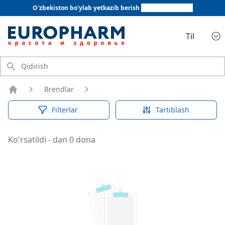
O'zbekiston bo'ylab yetkazib berish
+998 78 555 64 20
Til
Qidirish
Brendlar
Bosh sahifa
Filterlar
Tartiblash
Ko'rsatildi - dan 0 dona