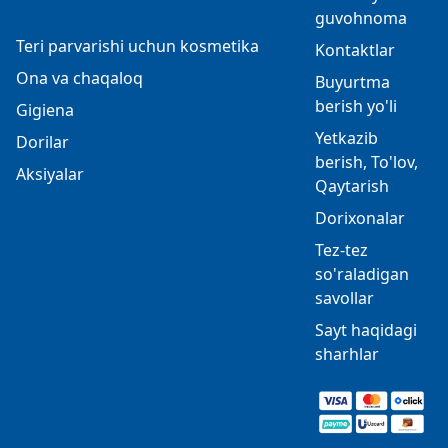
guvohnoma
Teri parvarishi uchun kosmetika
Kontaktlar
Ona va chaqaloq
Buyurtma
berish yo'li
Gigiena
Yetkazib
Dorilar
berish, To'lov,
Aksiyalar
Qaytarish
Dorixonalar
Tez-tez
so'raladigan
savollar
Sayt haqidagi
sharhlar