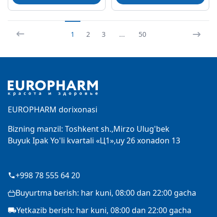
1
2
3
...
50
Footer
EUROPHARM dorixonasi
Bizning manzil: Toshkent sh.,Mirzo Ulug'bek
Buyuk Ipak Yo'li kvartali «Ц1»,uy 26 xonadon 13
+998 78 555 64 20
Buyurtma berish: har kuni, 08:00 dan 22:00 gacha
Yetkazib berish: har kuni, 08:00 dan 22:00 gacha