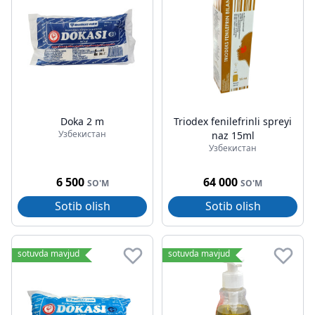
Doka 2 m
Triodex fenilefrinli spreyi
Узбекистан
naz 15ml
Узбекистан
6 500
64 000
SO'M
SO'M
Sotib olish
Sotib olish
sotuvda mavjud
sotuvda mavjud