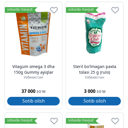
sotuvda mavjud
sotuvda mavjud
Vitagum omega 3 dha
Steril bo'lmagan paxta
150g Gummy ayiqlar
tolasi 25 g (rulo)
Узбекистан
Узбекистан
37 000
3 000
SO'M
SO'M
Sotib olish
Sotib olish
sotuvda mavjud
sotuvda mavjud