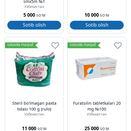
smx5m №1
Узбекистан
5 000
10 000
SO'M
SO'M
Sotib olish
Sotib olish
sotuvda mavjud
sotuvda mavjud
Steril bo'lmagan paxta
Furatsilin tabletkalari 20
tolasi 100 g (rulo)
mg №100
Узбекистан
Узбекистан
11 000
25 000
SO'M
SO'M