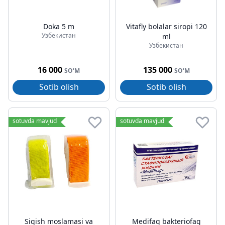
Doka 5 m
Vitafly bolalar siropi 120
Узбекистан
ml
Узбекистан
16 000
135 000
SO'M
SO'M
Sotib olish
Sotib olish
sotuvda mavjud
sotuvda mavjud
Siqish moslamasi va
Medifag bakteriofag