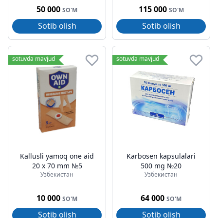
50 000
115 000
SO'M
SO'M
Sotib olish
Sotib olish
sotuvda mavjud
sotuvda mavjud
Kallusli yamoq one aid
Karbosen kapsulalari
20 x 70 mm №5
500 mg №20
Узбекистан
Узбекистан
10 000
64 000
SO'M
SO'M
Sotib olish
Sotib olish