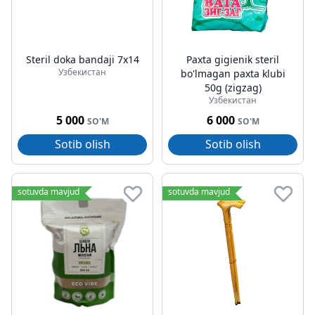
Steril doka bandaji 7x14
Paxta gigienik steril
Узбекистан
bo'lmagan paxta klubi
50g (zigzag)
Узбекистан
5 000
6 000
SO'M
SO'M
Sotib olish
Sotib olish
sotuvda mavjud
sotuvda mavjud