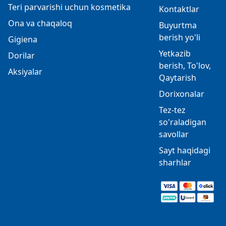
Teri parvarishi uchun kosmetika
Kontaktlar
Ona va chaqaloq
Buyurtma
berish yo'li
Gigiena
Yetkazib
Dorilar
berish, To'lov,
Aksiyalar
Qaytarish
Dorixonalar
Tez-tez
so'raladigan
savollar
Sayt haqidagi
sharhlar