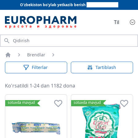
O'zbekiston bo'ylab yetkazib berish
+998 78 555 64 20
Til
Qidirish
Brendlar
Bosh sahifa
Filterlar
Tartiblash
Ko'rsatildi 1-24 dan 1182 dona
sotuvda mavjud
sotuvda mavjud