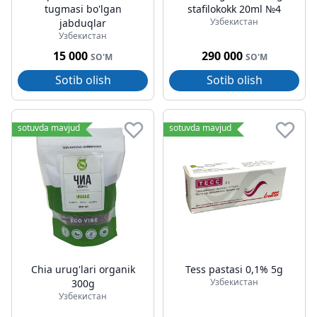
tugmasi bo'lgan
stafilokokk 20ml №4
Узбекистан
jabduqlar
Узбекистан
15 000
290 000
SO'M
SO'M
Sotib olish
Sotib olish
sotuvda mavjud
sotuvda mavjud
Chia urug'lari organik
Tess pastasi 0,1% 5g
Узбекистан
300g
Узбекистан