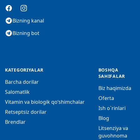
Facebook
Instagram
Bizning kanal
Bizning bot
KATEGORIYALAR
BOSHQA
SAHIFALAR
Barcha dorilar
Biz haqimizda
Salomatlik
Oferta
Vitamin va biologik qo‘shimchalar
Ish o`rinlari
Retseptsiz dorilar
Blog
Brendlar
Litsenziya va
guvohnoma