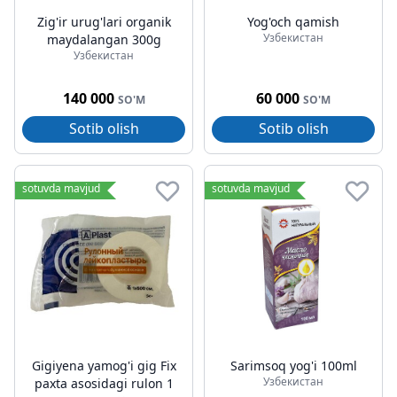
Zig'ir urug'lari organik
Yog'och qamish
Узбекистан
maydalangan 300g
Узбекистан
140 000
60 000
SO'M
SO'M
Sotib olish
Sotib olish
sotuvda mavjud
sotuvda mavjud
Gigiyena yamog'i gig Fix
Sarimsoq yog'i 100ml
Узбекистан
paxta asosidagi rulon 1