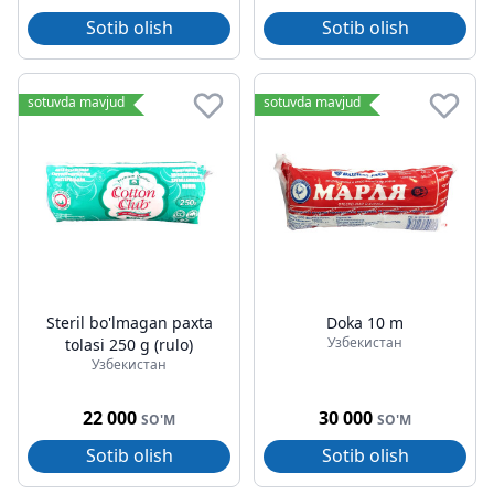
Sotib olish
Sotib olish
sotuvda mavjud
sotuvda mavjud
Steril bo'lmagan paxta
Doka 10 m
Узбекистан
tolasi 250 g (rulo)
Узбекистан
22 000
30 000
SO'M
SO'M
Sotib olish
Sotib olish