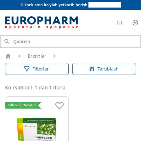
O'zbekiston bo'ylab yetkazib berish
+998 78 555 64 20
Til
Qidirish
Brendlar
Bosh sahifa
Filterlar
Tartiblash
Ko'rsatildi 1-1 dan 1 dona
sotuvda mavjud