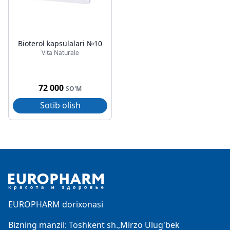
Bioterol kapsulalari №10
Vita Naturale
72 000
SO'M
Sotib olish
Footer
EUROPHARM dorixonasi
Bizning manzil: Toshkent sh.,Mirzo Ulug'bek