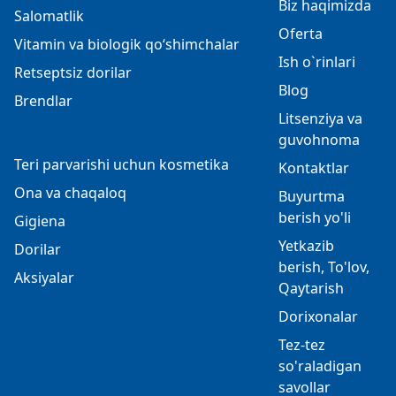
Biz haqimizda
Salomatlik
Oferta
Vitamin va biologik qo‘shimchalar
Ish o`rinlari
Retseptsiz dorilar
Blog
Brendlar
Litsenziya va
guvohnoma
Teri parvarishi uchun kosmetika
Kontaktlar
Ona va chaqaloq
Buyurtma
berish yo'li
Gigiena
Yetkazib
Dorilar
berish, To'lov,
Aksiyalar
Qaytarish
Dorixonalar
Tez-tez
so'raladigan
savollar