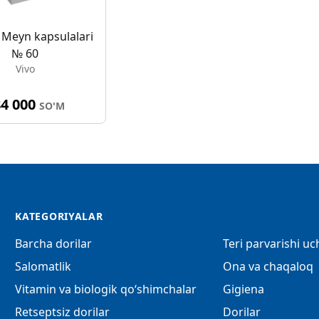
r Meyn kapsulalari
№ 60
Vivo
84 000
SO'M
KATEGORIYALAR
Barcha dorilar
Teri parvarishi u
Salomatlik
Ona va chaqaloq
Vitamin va biologik qo‘shimchalar
Gigiena
Retseptsiz dorilar
Dorilar