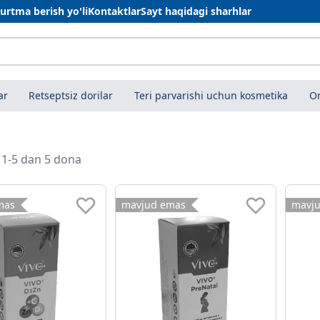
urtma berish yo'li
Kontaktlar
Sayt haqidagi sharhlar
ar
Retseptsiz dorilar
Teri parvarishi uchun kosmetika
On
i 1-5 dan 5 dona
mas
mavjud emas
mavj