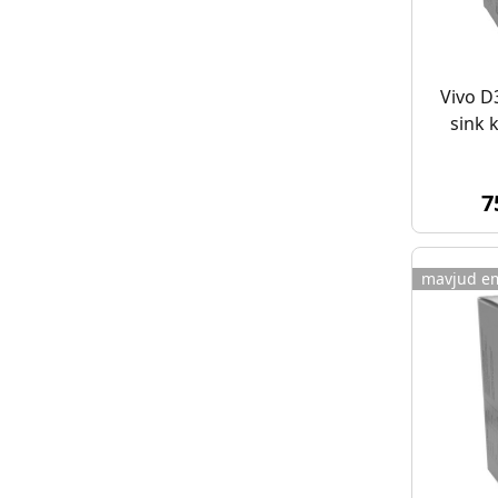
Vivo D3
sink 
7
mavjud e