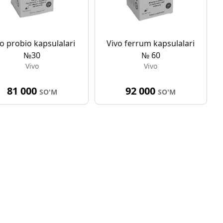
o probio kapsulalari
Vivo ferrum kapsulalari
№30
№ 60
Vivo
Vivo
81 000
92 000
SO'M
SO'M