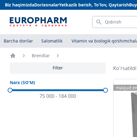
Biz haqimizda
Dorixonalar
Yetkazib berish, To'lov, Qaytarish
Buy
Qidirish
Barcha dorilar
Salomatlik
Vitamin va biologik qo‘shimchal
Brendlar
Bosh sahifa
Filter
Ko'rsatild
Narx (SO'M)
mavjud e
75 000
-
184 000