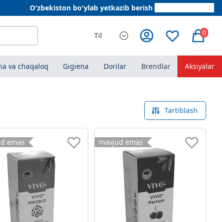
O'zbekiston bo'ylab yetkazib berish
+998 78 555 64 20
0
Til
a va chaqaloq
Gigiena
Dorilar
Brendlar
Aksiyalar
Tartiblash
ud emas
mavjud emas