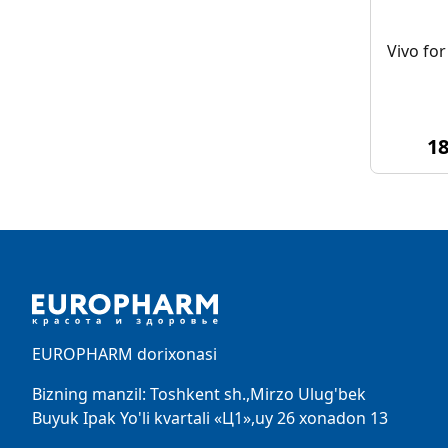
Vivo fo
1
Footer
EUROPHARM dorixonasi
Bizning manzil: Toshkent sh.,Mirzo Ulug'bek
Buyuk Ipak Yo'li kvartali «Ц1»,uy 26 xonadon 13