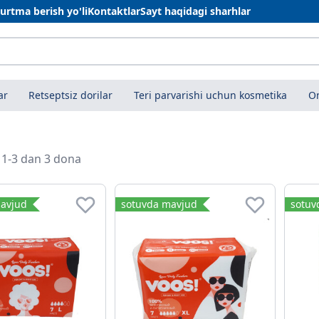
urtma berish yo'li
Kontaktlar
Sayt haqidagi sharhlar
ar
Retseptsiz dorilar
Teri parvarishi uchun kosmetika
On
i 1-3 dan 3 dona
avjud
sotuvda mavjud
sotuv