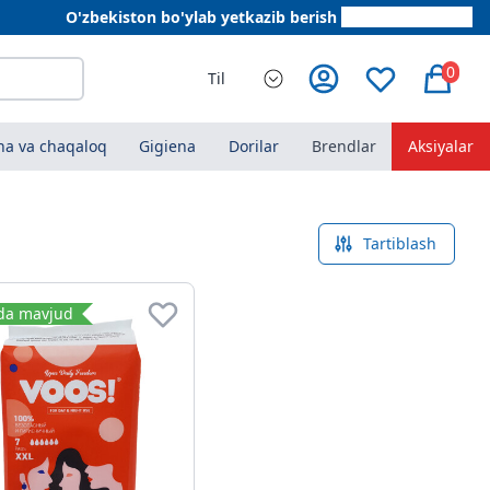
O'zbekiston bo'ylab yetkazib berish
+998 78 555 64 20
0
Til
a va chaqaloq
Gigiena
Dorilar
Brendlar
Aksiyalar
Tartiblash
da mavjud