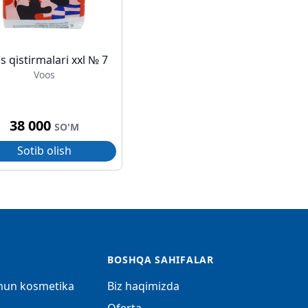
s qistirmalari xxl № 7
Voos
38 000
SO'M
Sotib olish
BOSHQA SAHIFALAR
chun kosmetika
Biz haqimizda