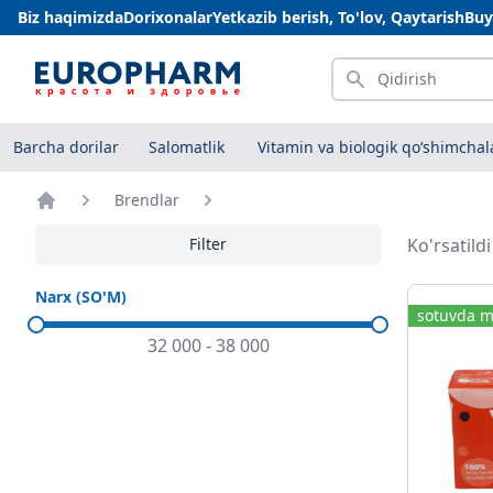
Biz haqimizda
Dorixonalar
Yetkazib berish, To'lov, Qaytarish
Buy
Qidirish
Barcha dorilar
Salomatlik
Vitamin va biologik qo‘shimchal
Brendlar
Bosh sahifa
Filter
Ko'rsatild
Narx (SO'M)
sotuvda m
32 000
-
38 000