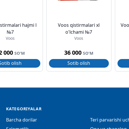
stirmalari hajmi l
Voos qistirmalari xl
Voo
№7
o'lchami №7
Voos
Voos
2 000
36 000
SO'M
SO'M
Sotib olish
Sotib olish
KATEGORIYALAR
Barcha dorilar
Teri parvarishi u