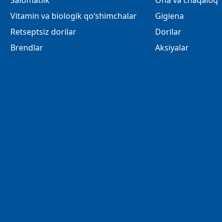
Salomatlik
Ona va chaqaloq
Vitamin va biologik qo‘shimchalar
Gigiena
Retseptsiz dorilar
Dorilar
Brendlar
Aksiyalar