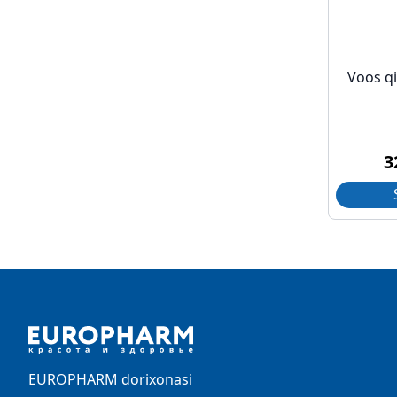
Voos qi
3
Footer
EUROPHARM dorixonasi