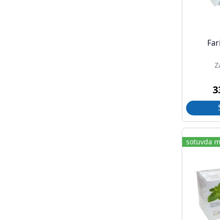
Far
Z
3
sotuvda m