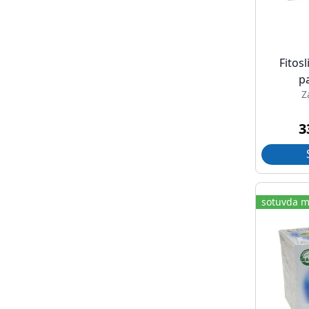
Fitos
p
Z
3
sotuvda m