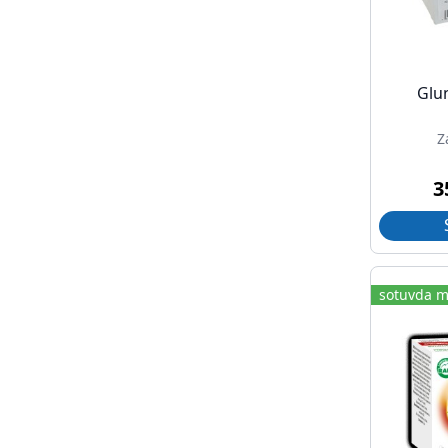
Glu
Z
3
sotuvda m