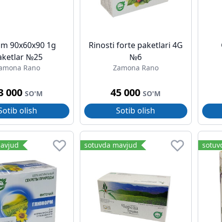
lim 90x60x90 1g
Rinosti forte paketlari 4G
aketlar №25
№6
amona Rano
Zamona Rano
3 000
45 000
SO'M
SO'M
Sotib olish
Sotib olish
avjud
sotuvda mavjud
sotuv