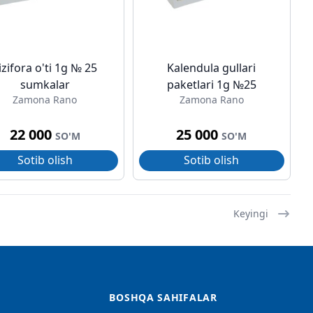
izifora o'ti 1g № 25
Kalendula gullari
sumkalar
paketlari 1g №25
Zamona Rano
Zamona Rano
22 000
25 000
SO'M
SO'M
Sotib olish
Sotib olish
Keyingi
BOSHQA SAHIFALAR