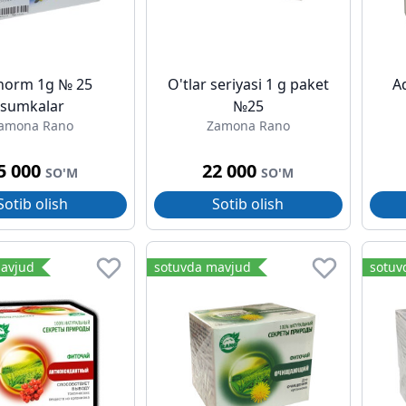
norm 1g № 25
O'tlar seriyasi 1 g paket
A
sumkalar
№25
amona Rano
Zamona Rano
5 000
22 000
SO'M
SO'M
Sotib olish
Sotib olish
avjud
sotuvda mavjud
sotuv