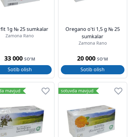
rfit 1g № 25 sumkalar
Oregano o'ti 1,5 g № 25
Zamona Rano
sumkalar
Zamona Rano
33 000
20 000
SO'M
SO'M
Sotib olish
Sotib olish
da mavjud
sotuvda mavjud