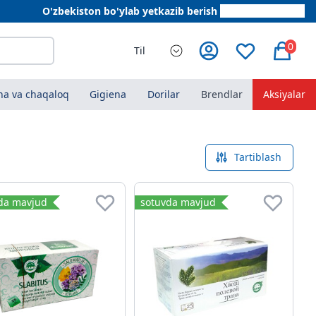
O'zbekiston bo'ylab yetkazib berish
+998 78 555 64 20
0
Til
a va chaqaloq
Gigiena
Dorilar
Brendlar
Aksiyalar
Tartiblash
da mavjud
sotuvda mavjud