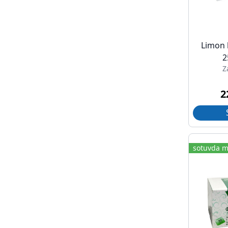
Limon 
2
Z
2
sotuvda m