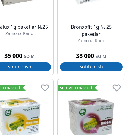
alux 1g paketlar №25
Bronxofit 1g № 25
Zamona Rano
paketlar
Zamona Rano
35 000
38 000
SO'M
SO'M
Sotib olish
Sotib olish
da mavjud
sotuvda mavjud