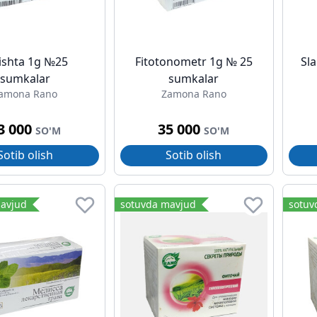
ishta 1g №25
Fitotonometr 1g № 25
Sla
sumkalar
sumkalar
amona Rano
Zamona Rano
3 000
35 000
SO'M
SO'M
Sotib olish
Sotib olish
avjud
sotuvda mavjud
sotuv