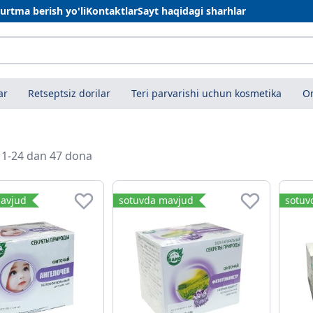
urtma berish yo'li
Kontaktlar
Sayt haqidagi sharhlar
ar
Retseptsiz dorilar
Teri parvarishi uchun kosmetika
On
i 1-24 dan 47 dona
avjud
sotuvda mavjud
sotuv