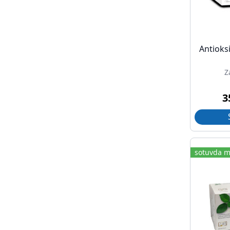
Antioks
Z
3
sotuvda m