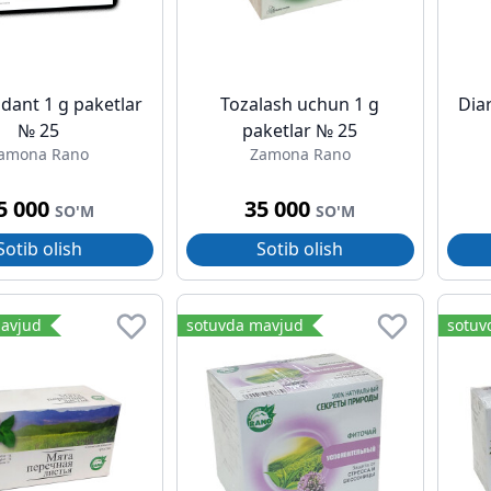
idant 1 g paketlar
Tozalash uchun 1 g
Dia
№ 25
paketlar № 25
amona Rano
Zamona Rano
5 000
35 000
SO'M
SO'M
Sotib olish
Sotib olish
avjud
sotuvda mavjud
sotuv