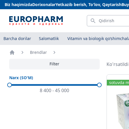
Biz haqimizda
Dorixonalar
Yetkazib berish, To'lov, Qaytarish
Buy
Qidirish
Barcha dorilar
Salomatlik
Vitamin va biologik qo‘shimchal
Brendlar
Bosh sahifa
Filter
Ko'rsatild
Narx (SO'M)
sotuvda m
8 400
-
45 000