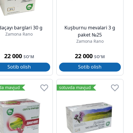
daçayı barglari 30 g
Kuşburnu mevalari 3 g
Zamona Rano
paket №25
Zamona Rano
22 000
22 000
SO'M
SO'M
Sotib olish
Sotib olish
da mavjud
sotuvda mavjud