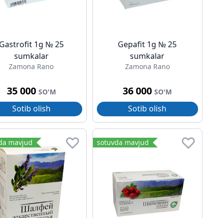
Gastrofit 1g № 25
Gepafit 1g № 25
sumkalar
sumkalar
Zamona Rano
Zamona Rano
35 000
36 000
SO'M
SO'M
Sotib olish
Sotib olish
da mavjud
sotuvda mavjud