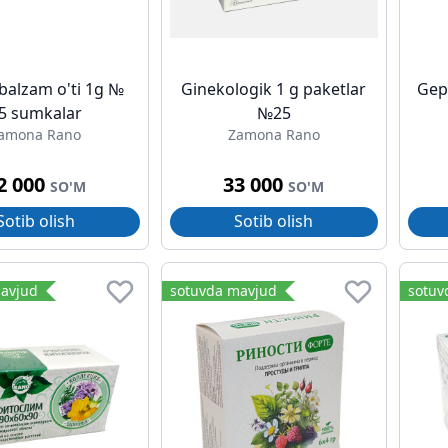
balzam o'ti 1g №
Ginekologik 1 g paketlar
Gep
5 sumkalar
№25
amona Rano
Zamona Rano
2 000
33 000
SO'M
SO'M
Sotib olish
Sotib olish
avjud
sotuvda mavjud
sotuv