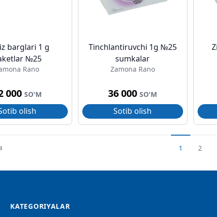
iz barglari 1 g
Tinchlantiruvchi 1g №25
Z
aketlar №25
sumkalar
amona Rano
Zamona Rano
2 000
36 000
SO'M
SO'M
Sotib olish
Sotib olish
a
1
2
KATEGORIYALAR