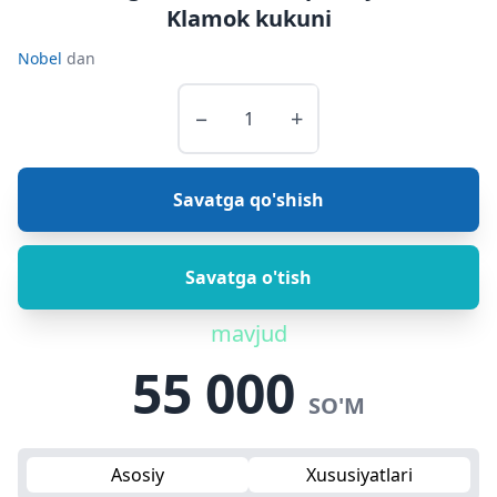
Klamok kukuni
Nobel
dan
−
+
Savatga qo'shish
Savatga o'tish
mavjud
55 000
SO'M
Asosiy
Xususiyatlari