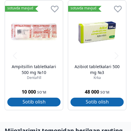
sotuvda mavjud
sotuvda mavjud
Ampitsillin tabletkalari
Azibiot tabletkalari 500
500 mg №10
mg №3
DentaFill
Krka
10 000
48 000
SO'M
SO'M
Sotib olish
Sotib olish
Mijozlarimiz tomonidan berilgan reyting