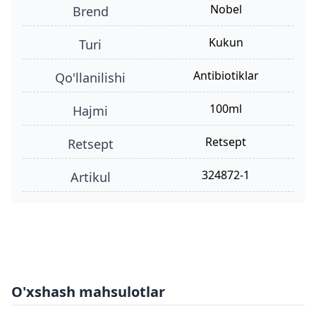
Nobel
Brend
kukun
turi
antibiotiklar
qo'llanilishi
100ml
hajmi
retsept
retsept
324872-1
Artikul
O'xshash mahsulotlar