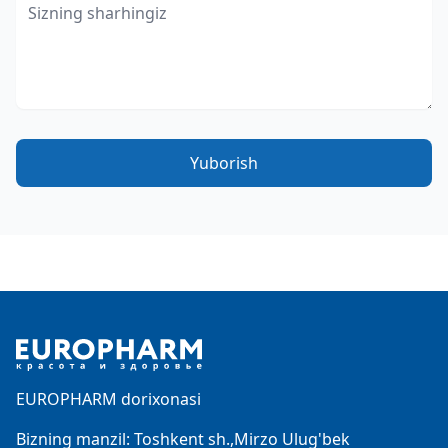
Yuborish
Footer
EUROPHARM dorixonasi
Bizning manzil: Toshkent sh.,Mirzo Ulug'bek