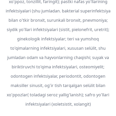
xo'ppoz, tonzillit, faringit); pastki nafas yo'llarining
infektsiyalari (shu jumladan. bakterial superinfektsiya
bilan o'tkir bronxit, surunkali bronxit, pnevmoniya;
siydik yo'llari infektsiyalari (sistit, pielonefrit, uretrit);
ginekologik infektsiyalar; teri va yumshoq
to'qimalarning infektsiyalari, xususan selülit, shu
jumladan odam va hayvonlarning chaqishi; suyak va
biriktiruvchi to'qima infektsiyalari, osteomiyelit;
odontogen infektsiyalar, periodontit, odontogen
maksiller sinusit, og'ir tish tarqalgan selülit bilan
xo'ppozlar( toladagi seroz yallig'lanish); safro yo'llari
infektsiyalari (xoletsistit, xolangit)