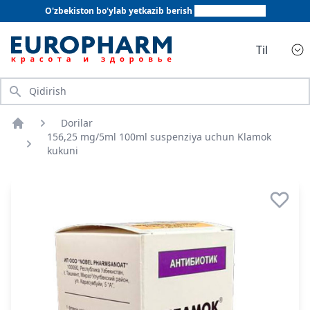
O'zbekiston bo'ylab yetkazib berish
+998 78 555 64 20
Til
Qidirish
Dorilar
Bosh sahifa
156,25 mg/5ml 100ml suspenziya uchun Klamok
kukuni