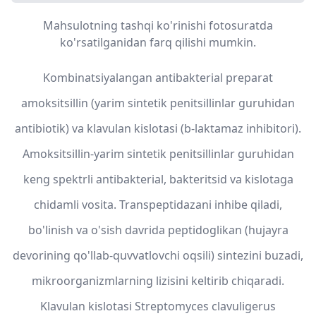
Mahsulotning tashqi ko'rinishi fotosuratda
ko'rsatilganidan farq qilishi mumkin.
Kombinatsiyalangan antibakterial preparat
amoksitsillin (yarim sintetik penitsillinlar guruhidan
antibiotik) va klavulan kislotasi (b-laktamaz inhibitori).
Amoksitsillin-yarim sintetik penitsillinlar guruhidan
keng spektrli antibakterial, bakteritsid va kislotaga
chidamli vosita. Transpeptidazani inhibe qiladi,
bo'linish va o'sish davrida peptidoglikan (hujayra
devorining qo'llab-quvvatlovchi oqsili) sintezini buzadi,
mikroorganizmlarning lizisini keltirib chiqaradi.
Klavulan kislotasi Streptomyces clavuligerus