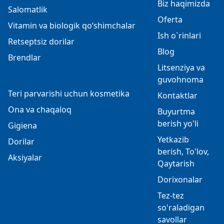
Biz haqimizda
Salomatlik
Oferta
Vitamin va biologik qo‘shimchalar
Ish o`rinlari
Retseptsiz dorilar
Blog
Brendlar
Litsenziya va
guvohnoma
Teri parvarishi uchun kosmetika
Kontaktlar
Ona va chaqaloq
Buyurtma
berish yo'li
Gigiena
Yetkazib
Dorilar
berish, To'lov,
Aksiyalar
Qaytarish
Dorixonalar
Tez-tez
so'raladigan
savollar