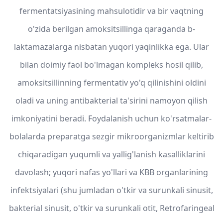
fermentatsiyasining mahsulotidir va bir vaqtning
o'zida berilgan amoksitsillinga qaraganda b-
laktamazalarga nisbatan yuqori yaqinlikka ega. Ular
bilan doimiy faol bo'lmagan kompleks hosil qilib,
amoksitsillinning fermentativ yo'q qilinishini oldini
oladi va uning antibakterial ta'sirini namoyon qilish
imkoniyatini beradi. Foydalanish uchun ko'rsatmalar-
bolalarda preparatga sezgir mikroorganizmlar keltirib
chiqaradigan yuqumli va yallig'lanish kasalliklarini
davolash; yuqori nafas yo'llari va KBB organlarining
infektsiyalari (shu jumladan o'tkir va surunkali sinusit,
bakterial sinusit, o'tkir va surunkali otit, Retrofaringeal