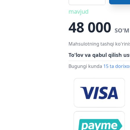
mavjud
48 000
SO'M
Mahsulotning tashqi ko'rini
To'lov va qabul qilish us
Bugungi kunda
15 ta dorix