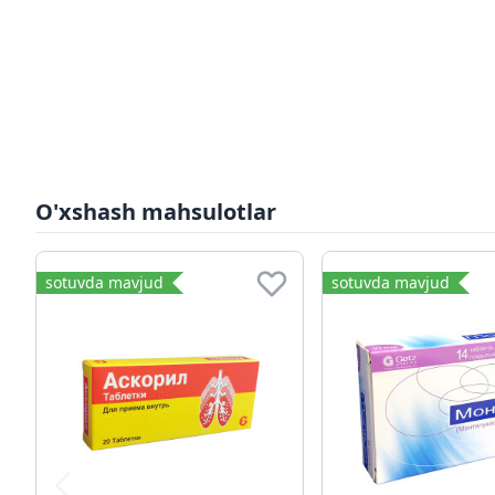
O'xshash mahsulotlar
sotuvda mavjud
sotuvda mavjud