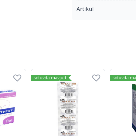
Artikul
sotuvda mavjud
sotuvda ma