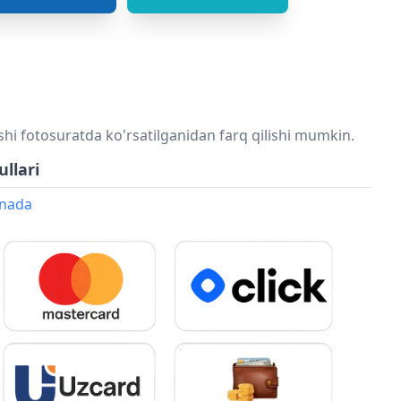
shi fotosuratda ko'rsatilganidan farq qilishi mumkin.
ullari
onada