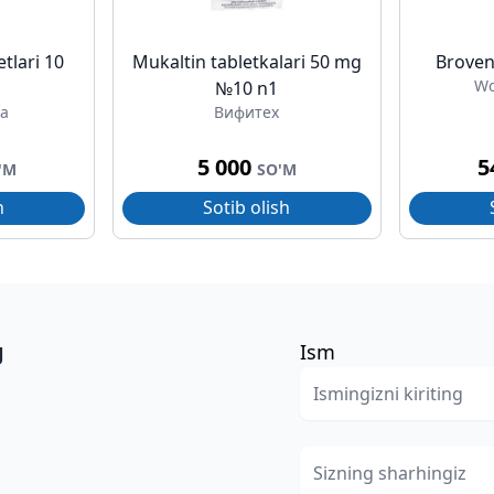
tlari 10
Mukaltin tabletkalari 50 mg
Broven
Wo
№10 n1
a
Вифитех
5 000
5
'M
SO'M
h
Sotib olish
g
Ism