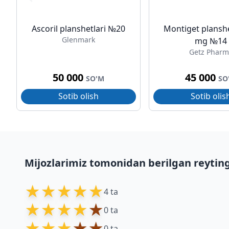
Ascoril planshetlari №20
Montiget planshe
Glenmark
mg №14
Getz Pharm
50 000
45 000
SO'M
SO
Sotib olish
Sotib olis
Mijozlarimiz tomonidan berilgan reytin
★
★
★
★
★
4 ta
★
★
★
★
★
0 ta
★
★
★
★
★
0 ta