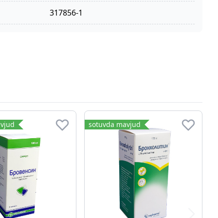
317856-1
vjud
sotuvda mavjud