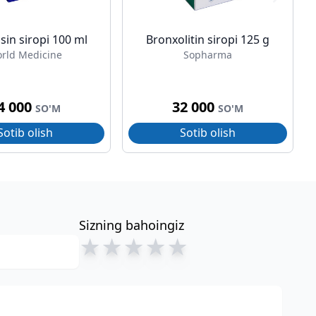
sin siropi 100 ml
Bronxolitin siropi 125 g
rld Medicine
Sopharma
4 000
32 000
SO'M
SO'M
Sotib olish
Sotib olish
Sizning bahoingiz
★
★
★
★
★