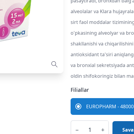
pasaytiradi, bronxdan balg
alveolalar va Klara hujayrala
sirt faol moddalar tiziminin
o'pkasining alveolyar va bro
shakllanishi va chiqarilishi
antioksidant ta'siri aniql
va bronxial sekretsiyada ant
oldin shifokoringiz bilan ma
Filiallar
EUROPHARM - 48000 
−
+
Sava