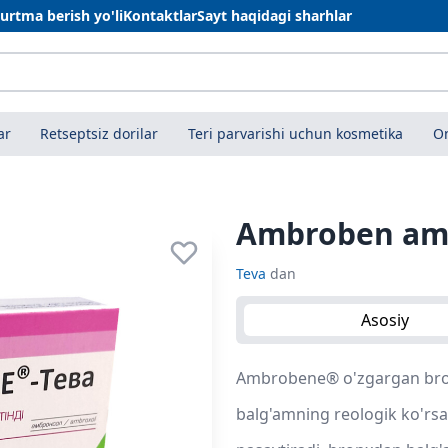
urtma berish yo'li
Kontaktlar
Sayt haqidagi sharhlar
ar
Retseptsiz dorilar
Teri parvarishi uchun kosmetika
On
Ambroben amp
Teva
dan
Asosiy
Ambrobene® o'zgargan bron
balg'amning reologik ko'rsat