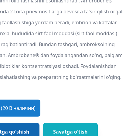
'amni olib tashlashni osonlashtiradi. Ambrobene®
rida 2-toifa pnevmositlarga bevosita ta'sir qilish orqali
g faollashishiga yordam beradi, embrion va kattalar
nxial hududida sirt faol moddasi (sirt faol moddasi)
ni rag'batlantiradi. Bundan tashqari, ambroksolning
angan. Ambrobene® dan foydalangandan so'ng, balg'am
ibiotiklar kontsentratsiyasi oshadi. Foydalanishdan
slahatlashing va preparatning ko'rsatmalarini o'qing.
(20 В наличии)
tga qo'shish
Savatga o'tish