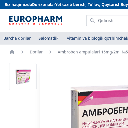
Biz haqimizda
Dorixonalar
Yetkazib berish, To'lov, Qaytarish
Buy
Qidirish
Barcha dorilar
Salomatlik
Vitamin va biologik qo‘shimchal
Dorilar
Ambroben ampulalari 15mg/2ml №5
Bosh sahifa