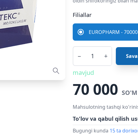
oldin shifokoringiz bilan ma
Filiallar
EUROPHARM - 70000 
−
+
Sava
mavjud
70 000
SO'M
Mahsulotning tashqi ko'rini
To'lov va qabul qilish us
Bugungi kunda
15 ta dorix