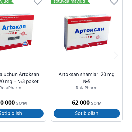
vjud
sotuvda mavjud
ya uchun Artoksan
Artoksan shamlari 20 mg
20 mg + №3 paket
№5
RotaPharm
RotaPharm
40 000
62 000
SO'M
SO'M
Sotib olish
Sotib olish