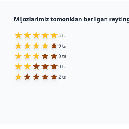
Mijozlarimiz tomonidan berilgan reytin
★
★
★
★
★
4 ta
★
★
★
★
★
0 ta
★
★
★
★
★
0 ta
★
★
★
★
★
0 ta
★
★
★
★
★
2 ta