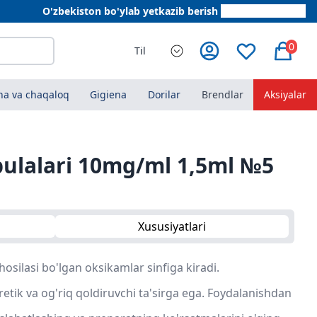
O'zbekiston bo'ylab yetkazib berish
+998 78 555 64 20
0
Til
a va chaqaloq
Gigiena
Dorilar
Brendlar
Aksiyalar
ulalari 10mg/ml 1,5ml №5
Xususiyatlari
hosilasi bo'lgan oksikamlar sinfiga kiradi.
iretik va og'riq qoldiruvchi ta'sirga ega. Foydalanishdan