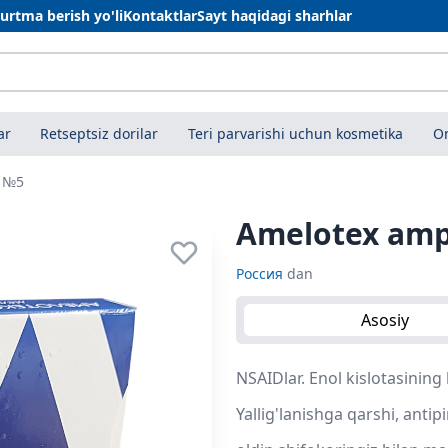
urtma berish yo'li
Kontaktlar
Sayt haqidagi sharhlar
ar
Retseptsiz dorilar
Teri parvarishi uchun kosmetika
On
l №5
Amelotex amp
Россия
dan
Asosiy
NSAIDlar. Enol kislotasining 
Yallig'lanishga qarshi, antip