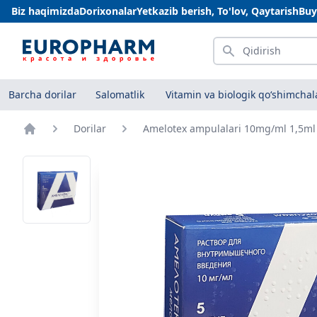
Biz haqimizda
Dorixonalar
Yetkazib berish, To'lov, Qaytarish
Buy
Qidirish
Barcha dorilar
Salomatlik
Vitamin va biologik qo‘shimchal
Dorilar
Amelotex ampulalari 10mg/ml 1,5m
Bosh sahifa