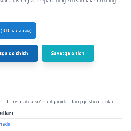
slahatlashing va preparatning ko'rsatmalarini o'qing.
(3 В наличии)
tga qo'shish
Savatga o'tish
shi fotosuratda ko'rsatilganidan farq qilishi mumkin.
ullari
onada