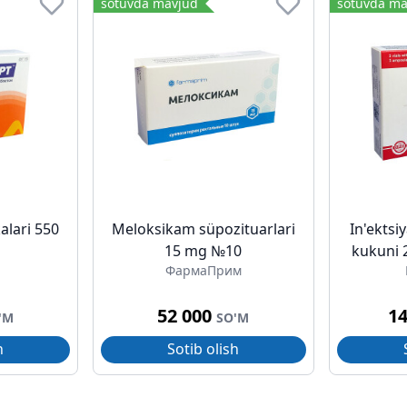
sotuvda mavjud
sotuvda ma
alari 550
Meloksikam süpozituarlari
In'ektsi
15 mg №10
kukuni 
ФармаПрим
52 000
1
'M
SO'M
h
Sotib olish