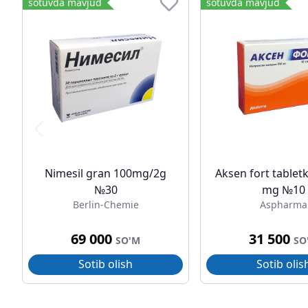
sotuvda mavjud
sotuvda mavjud
Nimesil gran 100mg/2g
Aksen fort tabletk
№30
mg №10
Berlin-Chemie
Aspharma
69 000
31 500
SO'M
SO
Sotib olish
Sotib olis