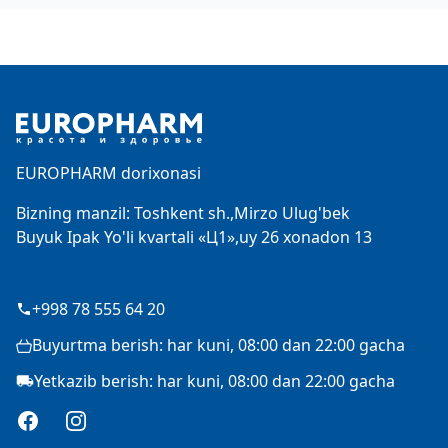
Footer
EUROPHARM dorixonasi
Bizning manzil: Toshkent sh.,Mirzo Ulug'bek
Buyuk Ipak Yo'li kvartali «Ц1»,uy 26 xonadon 13
+998 78 555 64 20
Buyurtma berish: har kuni, 08:00 dan 22:00 gacha
Yetkazib berish: har kuni, 08:00 dan 22:00 gacha
Facebook
Instagram