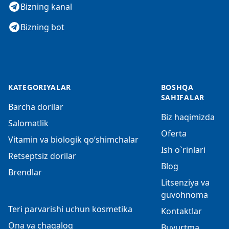
Bizning kanal
Bizning bot
KATEGORIYALAR
BOSHQA
SAHIFALAR
Barcha dorilar
Biz haqimizda
Salomatlik
Oferta
Vitamin va biologik qo‘shimchalar
Ish o`rinlari
Retseptsiz dorilar
Blog
Brendlar
Litsenziya va
guvohnoma
Teri parvarishi uchun kosmetika
Kontaktlar
Ona va chaqaloq
Buyurtma