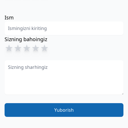
Ism
Sizning bahoingiz
★
★
★
★
★
Yuborish