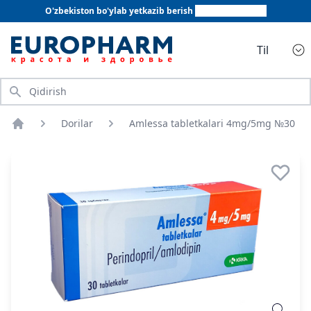
O'zbekiston bo'ylab yetkazib berish
+998 78 555 64 20
Til
Qidirish
Dorilar
Amlessa tabletkalari 4mg/5mg №30
Bosh sahifa