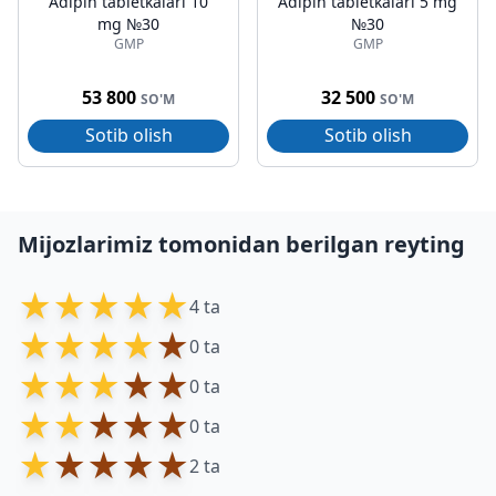
Adipin tabletkalari 10
Adipin tabletkalari 5 mg
mg №30
№30
GMP
GMP
53 800
32 500
SO'M
SO'M
Sotib olish
Sotib olish
Mijozlarimiz tomonidan berilgan reyting
★
★
★
★
★
4 ta
★
★
★
★
★
0 ta
★
★
★
★
★
0 ta
★
★
★
★
★
0 ta
★
★
★
★
★
2 ta