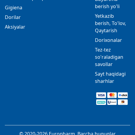
berish yo'li
Gigiena
Yetkazib
Dorilar
berish, To'lov,
Aksiyalar
Qaytarish
Dorixonalar
Tez-tez
so'raladigan
savollar
Sayt haqidagi
sharhlar
© 2020-2026 Europharm. Barcha huquqlar