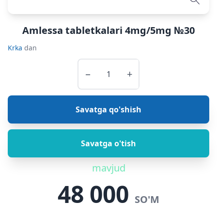
Amlessa tabletkalari 4mg/5mg №30
Krka
dan
−
+
Savatga qo'shish
Savatga o'tish
mavjud
48 000
SO'M