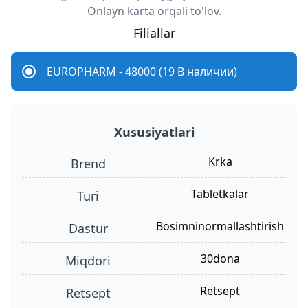
Onlayn karta orqali to'lov.
Filiallar
EUROPHARM - 48000 (19 В наличии)
Xususiyatlari
Krka
Brend
tabletkalar
turi
bosimninormallashtirish
dastur
30dona
miqdori
retsept
retsept