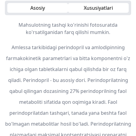
Asosiy
Xususiyatlari
Mahsulotning tashqi ko'rinishi fotosuratda
ko'rsatilganidan farq qilishi mumkin.
Amlessa tarkibidagi perindopril va amlodipinning
farmakokinetik parametrlari va bitta komponentni o'z
ichiga olgan tabletkalarni qabul qilishda bir oz farq
qiladi. Perindopril - bu asosiy dori. Perindoprilatning
qabul qilingan dozasining 27% perindoprilning faol
metaboliti sifatida qon oqimiga kiradi. Faol
perindoprilatdan tashqari, tanada yana beshta faol
bo'lmagan metabolitlar hosil bo'ladi. Perindoprilatning
plazmadagi maksimal kontsentratsiyasi preparatni