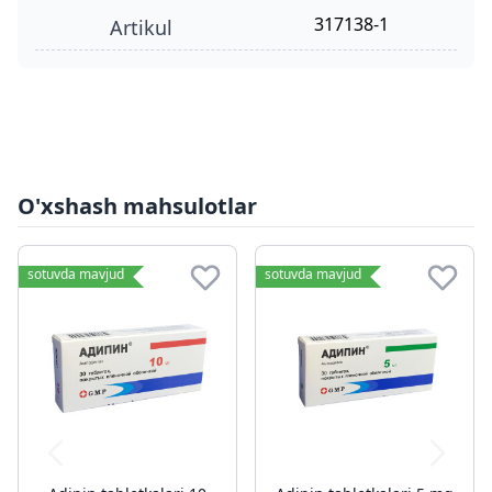
317138-1
Artikul
O'xshash mahsulotlar
sotuvda mavjud
sotuvda mavjud