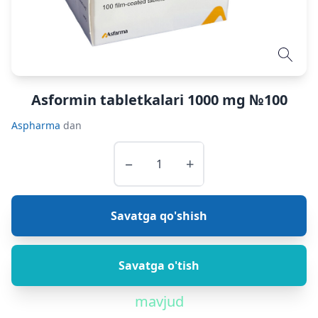
Asformin tabletkalari 1000 mg №100
Aspharma
dan
−
+
Savatga qo'shish
Savatga o'tish
mavjud