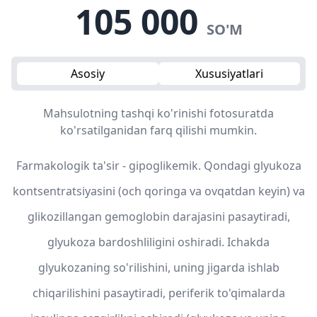
105 000
SO'M
Asosiy
Xususiyatlari
Mahsulotning tashqi ko'rinishi fotosuratda
ko'rsatilganidan farq qilishi mumkin.
Farmakologik ta'sir - gipoglikemik. Qondagi glyukoza
kontsentratsiyasini (och qoringa va ovqatdan keyin) va
glikozillangan gemoglobin darajasini pasaytiradi,
glyukoza bardoshliligini oshiradi. Ichakda
glyukozaning so'rilishini, uning jigarda ishlab
chiqarilishini pasaytiradi, periferik to'qimalarda