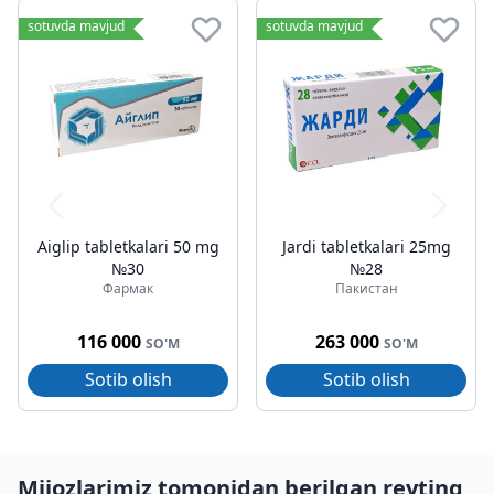
sotuvda mavjud
sotuvda mavjud
Aiglip tabletkalari 50 mg
Jardi tabletkalari 25mg
№30
№28
Фармак
Пакистан
116 000
263 000
SO'M
SO'M
Sotib olish
Sotib olish
Mijozlarimiz tomonidan berilgan reyting