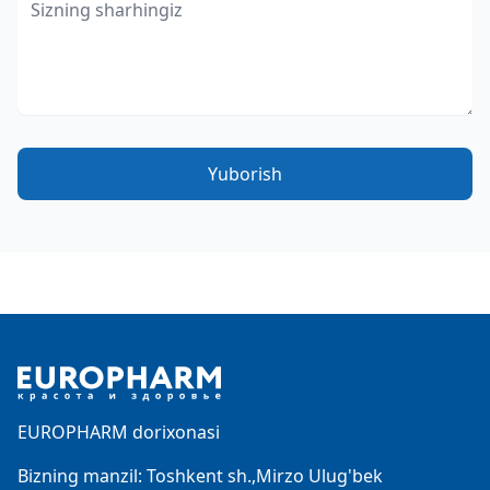
Yuborish
Footer
EUROPHARM dorixonasi
Bizning manzil: Toshkent sh.,Mirzo Ulug'bek