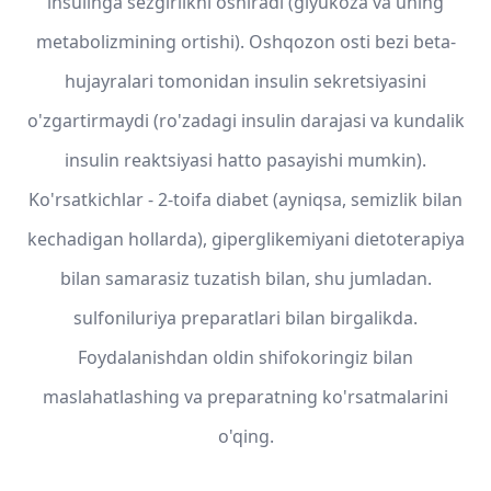
insulinga sezgirlikni oshiradi (glyukoza va uning
metabolizmining ortishi). Oshqozon osti bezi beta-
hujayralari tomonidan insulin sekretsiyasini
o'zgartirmaydi (ro'zadagi insulin darajasi va kundalik
insulin reaktsiyasi hatto pasayishi mumkin).
Ko'rsatkichlar - 2-toifa diabet (ayniqsa, semizlik bilan
kechadigan hollarda), giperglikemiyani dietoterapiya
bilan samarasiz tuzatish bilan, shu jumladan.
sulfoniluriya preparatlari bilan birgalikda.
Foydalanishdan oldin shifokoringiz bilan
maslahatlashing va preparatning ko'rsatmalarini
o'qing.