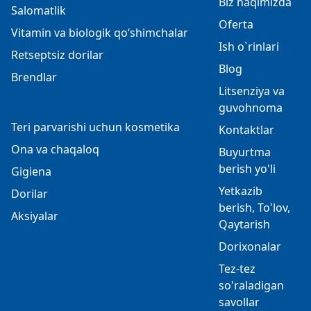
Biz haqimizda
Salomatlik
Oferta
Vitamin va biologik qo‘shimchalar
Ish o`rinlari
Retseptsiz dorilar
Blog
Brendlar
Litsenziya va
guvohnoma
Teri parvarishi uchun kosmetika
Kontaktlar
Ona va chaqaloq
Buyurtma
berish yo'li
Gigiena
Yetkazib
Dorilar
berish, To'lov,
Aksiyalar
Qaytarish
Dorixonalar
Tez-tez
so'raladigan
savollar