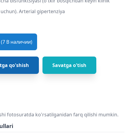
cha disfunktsiyasi (o'tkir bosqichdan keyin klinik
uchun). Arterial gipertenziya
(7 В наличии)
tga qo'shish
Savatga o'tish
shi fotosuratda ko'rsatilganidan farq qilishi mumkin.
ullari