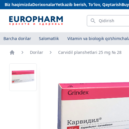
Biz haqimizda
Dorixonalar
Yetkazib berish, To'lov, Qaytarish
Buy
Qidirish
Barcha dorilar
Salomatlik
Vitamin va biologik qo‘shimchal
Dorilar
Carvidil planshetlari 25 mg № 28
Bosh sahifa