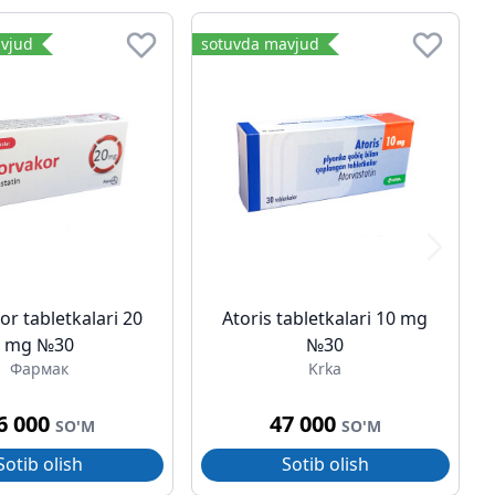
vjud
sotuvda mavjud
or tabletkalari 20
Atoris tabletkalari 10 mg
mg №30
№30
Фармак
Krka
6 000
47 000
SO'M
SO'M
Sotib olish
Sotib olish