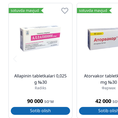
sotuvda mavjud
sotuvda mavjud
Allapinin tabletkalari 0,025
Atorvakor tabletk
g №30
mg №30
Radiks
Фармак
90 000
42 000
SO'M
SO
Sotib olish
Sotib olis