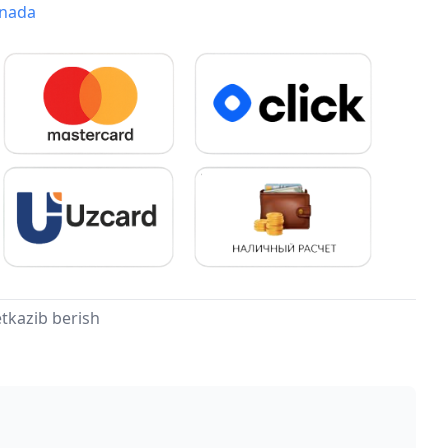
onada
tkazib berish