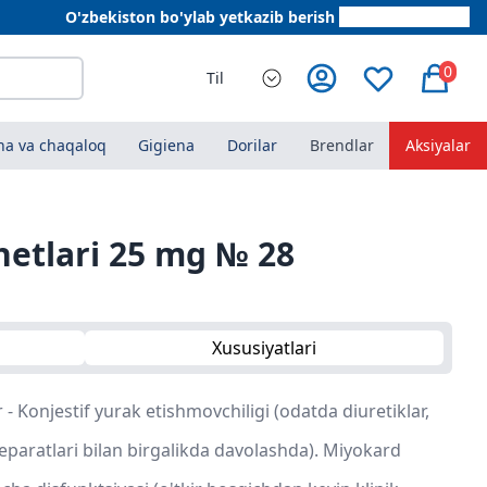
O'zbekiston bo'ylab yetkazib berish
+998 78 555 64 20
0
Til
a va chaqaloq
Gigiena
Dorilar
Brendlar
Aksiyalar
hetlari 25 mg № 28
Xususiyatlari
- Konjestif yurak etishmovchiligi (odatda diuretiklar,
preparatlari bilan birgalikda davolashda). Miyokard