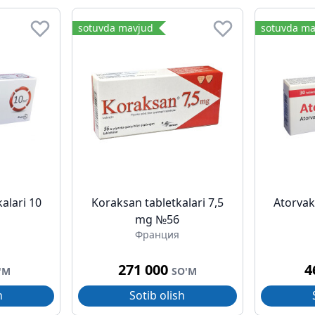
sotuvda mavjud
sotuvda ma
alari 10
Koraksan tabletkalari 7,5
Atorvak
mg №56
Франция
271 000
4
'M
SO'M
h
Sotib olish