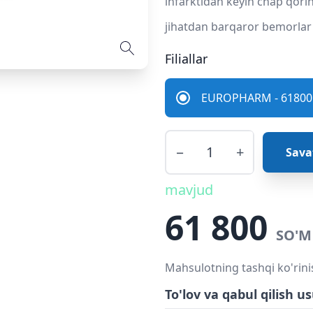
infarktidan keyin chap qorin
jihatdan barqaror bemorlar 
Filiallar
EUROPHARM - 61800 
−
+
Sava
mavjud
61 800
SO'M
Mahsulotning tashqi ko'rini
To'lov va qabul qilish us