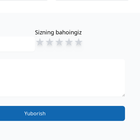
Sizning bahoingiz
★
★
★
★
★
Yuborish