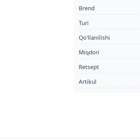
Brend
turi
qo'llanilishi
miqdori
retsept
Artikul