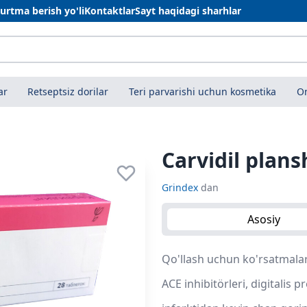
urtma berish yo'li
Kontaktlar
Sayt haqidagi sharhlar
ar
Retseptsiz dorilar
Teri parvarishi uchun kosmetika
On
Carvidil plans
Grindex
dan
Asosiy
Qo'llash uchun ko'rsatmalar 
ACE inhibitörleri, digitalis 