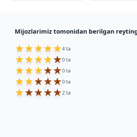
Mijozlarimiz tomonidan berilgan reytin
★
★
★
★
★
4 ta
★
★
★
★
★
0 ta
★
★
★
★
★
0 ta
★
★
★
★
★
0 ta
★
★
★
★
★
2 ta