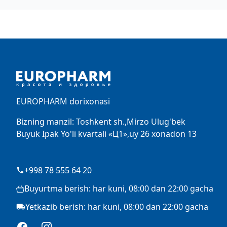
Footer
EUROPHARM dorixonasi
Bizning manzil: Toshkent sh.,Mirzo Ulug'bek
Buyuk Ipak Yo'li kvartali «Ц1»,uy 26 xonadon 13
+998 78 555 64 20
Buyurtma berish: har kuni, 08:00 dan 22:00 gacha
Yetkazib berish: har kuni, 08:00 dan 22:00 gacha
Facebook
Instagram