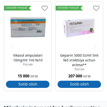
sotuvda mavjud
sotuvda mavjud
Vikasol ampulalari
Geparin 5000 IU/ml 5ml
10mg/ml 1ml №10
№5 in'ektsiya uchun
Россия
eritma**
Россия
15 000
207 000
SO'M
SO'M
Sotib olish
Sotib olish