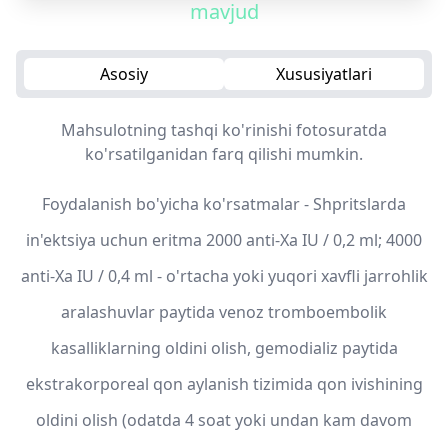
mavjud
Asosiy
Xususiyatlari
Mahsulotning tashqi ko'rinishi fotosuratda
ko'rsatilganidan farq qilishi mumkin.
Foydalanish bo'yicha ko'rsatmalar - Shpritslarda
in'ektsiya uchun eritma 2000 anti-Xa IU / 0,2 ml; 4000
anti-Xa IU / 0,4 ml - o'rtacha yoki yuqori xavfli jarrohlik
aralashuvlar paytida venoz tromboembolik
kasalliklarning oldini olish, gemodializ paytida
ekstrakorporeal qon aylanish tizimida qon ivishining
oldini olish (odatda 4 soat yoki undan kam davom