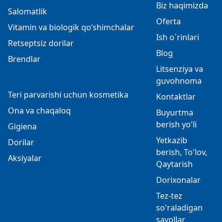
Biz haqimizda
Salomatlik
Oferta
Vitamin va biologik qo‘shimchalar
Ish o`rinlari
Retseptsiz dorilar
Blog
Brendlar
Litsenziya va
guvohnoma
Teri parvarishi uchun kosmetika
Kontaktlar
Ona va chaqaloq
Buyurtma
berish yo'li
Gigiena
Yetkazib
Dorilar
berish, To'lov,
Aksiyalar
Qaytarish
Dorixonalar
Tez-tez
so'raladigan
savollar