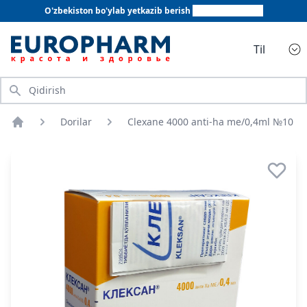
O'zbekiston bo'ylab yetkazib berish
+998 78 555 64 20
Til
Qidirish
Dorilar
Clexane 4000 anti-ha me/0,4ml №10
Bosh sahifa