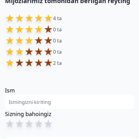
Mijozlarimiz tomonidan berilgan reyting
★
★
★
★
★
4 ta
★
★
★
★
★
0 ta
★
★
★
★
★
0 ta
★
★
★
★
★
0 ta
★
★
★
★
★
2 ta
Ism
Sizning bahoingiz
★
★
★
★
★