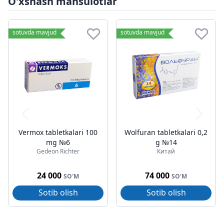
O'xshash mahsulotlar
sotuvda mavjud
sotuvda mavjud
Vermox tabletkalari 100
Wolfuran tabletkalari 0,2
mg №6
g №14
Gedeon Richter
Китай
24 000
74 000
SO'M
SO'M
Sotib olish
Sotib olish