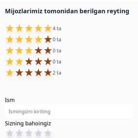
Mijozlarimiz tomonidan berilgan reyting
★
★
★
★
★
4 ta
★
★
★
★
★
0 ta
★
★
★
★
★
0 ta
★
★
★
★
★
0 ta
★
★
★
★
★
2 ta
Ism
Sizning bahoingiz
★
★
★
★
★