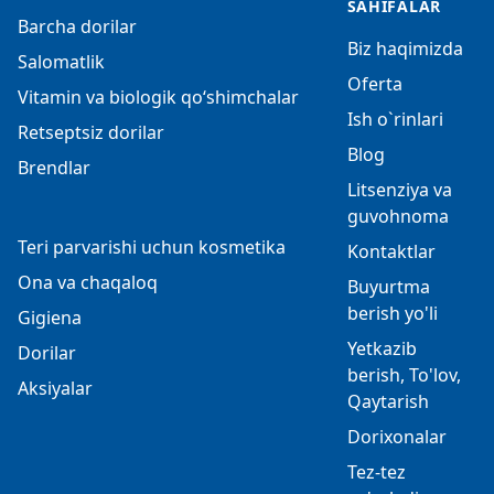
SAHIFALAR
Barcha dorilar
Biz haqimizda
Salomatlik
Oferta
Vitamin va biologik qo‘shimchalar
Ish o`rinlari
Retseptsiz dorilar
Blog
Brendlar
Litsenziya va
guvohnoma
Teri parvarishi uchun kosmetika
Kontaktlar
Ona va chaqaloq
Buyurtma
berish yo'li
Gigiena
Yetkazib
Dorilar
berish, To'lov,
Aksiyalar
Qaytarish
Dorixonalar
Tez-tez