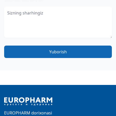
Yuborish
Footer
EUROPHARM dorixonasi