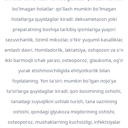
bo'lmagan holatlar: qo'llash mumkin bo'lmagan
holatlarga quyidagilar kiradi: deksametazon yoki
preparatning boshqa tarkibiy qismlariga yuqori
sezuvchanlik, tizimli mikozlar, o'tkir yuqumli kasalliklar,
emlash davri. Homiladorlik, laktatsiya, oshqozon va o'n
ikki barmoqli ichak yarasi, osteoporoz, glaukoma, og'ir
yurak etishmovchiligida ehtiyotkorlik bilan
foydalaning. Yon ta'siri: mumkin bo'lgan nojo'ya
ta'sirlarga quyidagilar kiradi: qon bosimining oshishi,
tanadagi suyuqlikni ushlab turish, tana vaznining
oshishi, qondagi glyukoza miqdorining oshishi,
osteoporoz, mushaklarning kuchsizligi, infektsiyalar