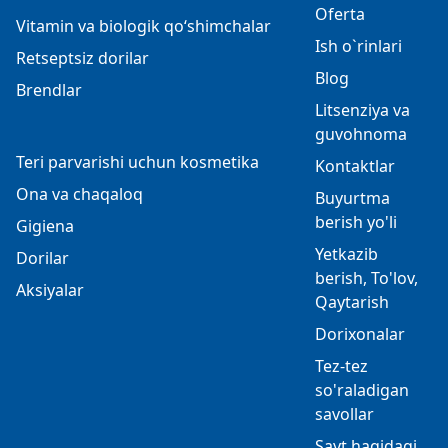
Oferta
Vitamin va biologik qo‘shimchalar
Ish o`rinlari
Retseptsiz dorilar
Blog
Brendlar
Litsenziya va
guvohnoma
Teri parvarishi uchun kosmetika
Kontaktlar
Ona va chaqaloq
Buyurtma
berish yo'li
Gigiena
Yetkazib
Dorilar
berish, To'lov,
Aksiyalar
Qaytarish
Dorixonalar
Tez-tez
so'raladigan
savollar
Sayt haqidagi