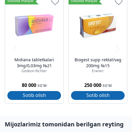
sotuvda mavjud
sotuvda mavjud
Midiana tabletkalari
Biogest supp rektal/vag
3mg/0,03mg №21
200mg №15
Gedeon Richter
Египет
80 000
250 000
SO'M
SO'M
Sotib olish
Sotib olish
Mijozlarimiz tomonidan berilgan reyting