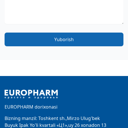
Yuborish
Footer
EUROPHARM dorixonasi
Bizning manzil: Toshkent sh.,Mirzo Ulug'bek
Buyuk Ipak Yo'li kvartali «Ц1»,uy 26 xonadon 13