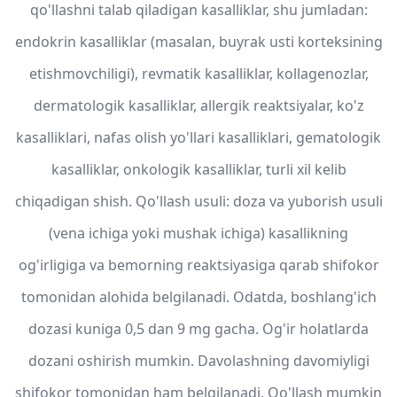
qo'llashni talab qiladigan kasalliklar, shu jumladan:
endokrin kasalliklar (masalan, buyrak usti korteksining
etishmovchiligi), revmatik kasalliklar, kollagenozlar,
dermatologik kasalliklar, allergik reaktsiyalar, ko'z
kasalliklari, nafas olish yo'llari kasalliklari, gematologik
kasalliklar, onkologik kasalliklar, turli xil kelib
chiqadigan shish. Qo'llash usuli: doza va yuborish usuli
(vena ichiga yoki mushak ichiga) kasallikning
og'irligiga va bemorning reaktsiyasiga qarab shifokor
tomonidan alohida belgilanadi. Odatda, boshlang'ich
dozasi kuniga 0,5 dan 9 mg gacha. Og'ir holatlarda
dozani oshirish mumkin. Davolashning davomiyligi
shifokor tomonidan ham belgilanadi. Qo'llash mumkin