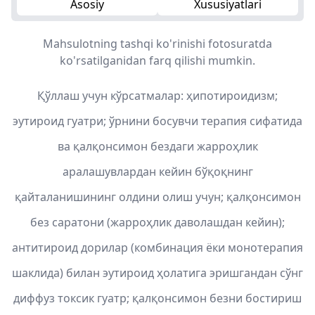
Asosiy
Xususiyatlari
Mahsulotning tashqi ko'rinishi fotosuratda
ko'rsatilganidan farq qilishi mumkin.
Қўллаш учун кўрсатмалар: ҳипотироидизм;
эутироид гуатри; ўрнини босувчи терапия сифатида
ва қалқонсимон бездаги жарроҳлик
аралашувлардан кейин бўқоқнинг
қайталанишининг олдини олиш учун; қалқонсимон
без саратони (жарроҳлик даволашдан кейин);
антитироид дорилар (комбинация ёки монотерапия
шаклида) билан эутироид ҳолатига эришгандан сўнг
диффуз токсик гуатр; қалқонсимон безни бостириш