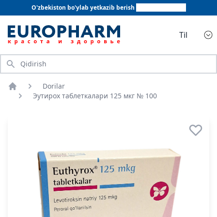
O'zbekiston bo'ylab yetkazib berish
+998 78 555 64 20
Til
Qidirish
Dorilar
Bosh sahifa
Эутирох таблеткалари 125 мкг № 100