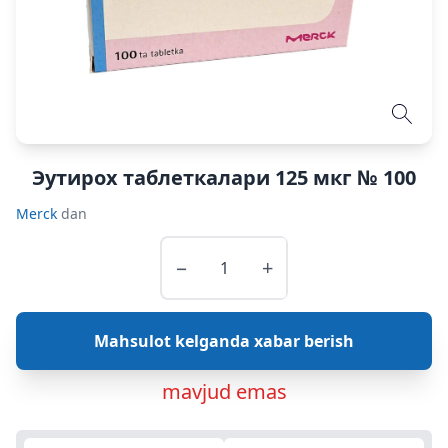
Эутирох таблеткалари 125 мкг № 100
Merck
dan
−
+
Mahsulot kelganda xabar berish
mavjud emas