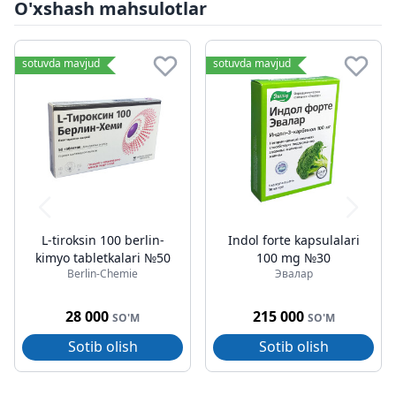
O'xshash mahsulotlar
sotuvda mavjud
sotuvda mavjud
L-tiroksin 100 berlin-
Indol forte kapsulalari
kimyo tabletkalari №50
100 mg №30
Berlin-Chemie
Эвалар
28 000
215 000
SO'M
SO'M
Sotib olish
Sotib olish