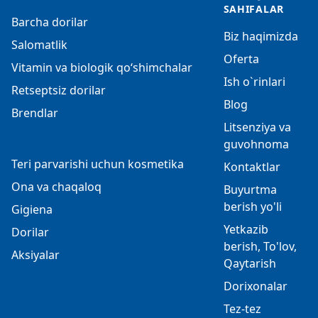
SAHIFALAR
Barcha dorilar
Biz haqimizda
Salomatlik
Oferta
Vitamin va biologik qo‘shimchalar
Ish o`rinlari
Retseptsiz dorilar
Blog
Brendlar
Litsenziya va
guvohnoma
Teri parvarishi uchun kosmetika
Kontaktlar
Ona va chaqaloq
Buyurtma
berish yo'li
Gigiena
Yetkazib
Dorilar
berish, To'lov,
Aksiyalar
Qaytarish
Dorixonalar
Tez-tez