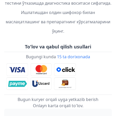
тестини ўтказишда диагностика воситаси сифатида.
Ишлатишдан олдин шифокор билан
маслаҳатлашинг ва препаратнинг кўрсатмаларини
ўқинг.
To'lov va qabul qilish usullari
Bugungi kunda
15 ta dorixonada
Bugun kuryer orqali uyga yetkazib berish
Onlayn karta orqali to'lov.