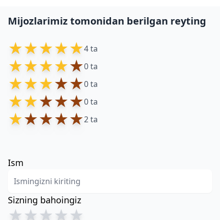
Mijozlarimiz tomonidan berilgan reyting
★
★
★
★
★
4 ta
★
★
★
★
★
0 ta
★
★
★
★
★
0 ta
★
★
★
★
★
0 ta
★
★
★
★
★
2 ta
Ism
Sizning bahoingiz
★
★
★
★
★