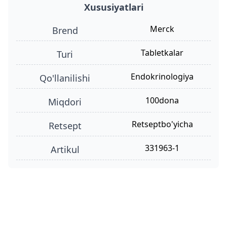
Xususiyatlari
Merck
Brend
tabletkalar
turi
Endokrinologiya
qo'llanilishi
100dona
miqdori
retseptbo'yicha
retsept
331963-1
Artikul