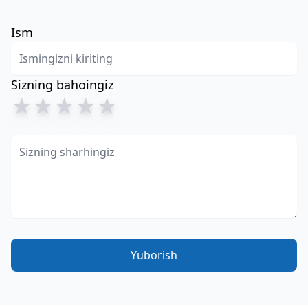
Ism
Sizning bahoingiz
★
★
★
★
★
Yuborish