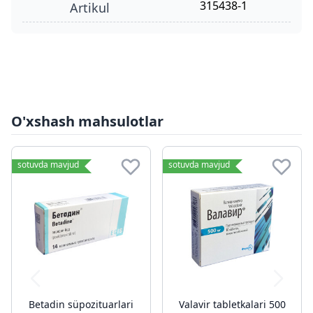
315438-1
Artikul
O'xshash mahsulotlar
sotuvda mavjud
sotuvda mavjud
Betadin süpozituarlari
Valavir tabletkalari 500