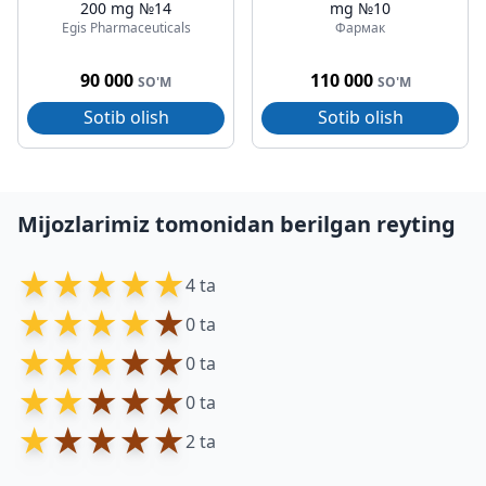
200 mg №14
mg №10
Egis Pharmaceuticals
Фармак
90 000
110 000
SO'M
SO'M
Sotib olish
Sotib olish
Mijozlarimiz tomonidan berilgan reyting
★
★
★
★
★
4 ta
★
★
★
★
★
0 ta
★
★
★
★
★
0 ta
★
★
★
★
★
0 ta
★
★
★
★
★
2 ta