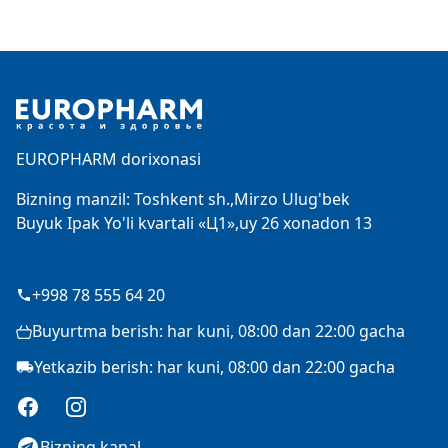
Footer
EUROPHARM dorixonasi
Bizning manzil: Toshkent sh.,Mirzo Ulug'bek
Buyuk Ipak Yo'li kvartali «Ц1»,uy 26 xonadon 13
+998 78 555 64 20
Buyurtma berish: har kuni, 08:00 dan 22:00 gacha
Yetkazib berish: har kuni, 08:00 dan 22:00 gacha
Facebook
Instagram
Bizning kanal