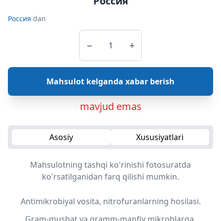
Россия
Россия
dan
−
+
Mahsulot kelganda xabar berish
mavjud emas
Asosiy
Xususiyatlari
Mahsulotning tashqi ko'rinishi fotosuratda
ko'rsatilganidan farq qilishi mumkin.
Antimikrobiyal vosita, nitrofuranlarning hosilasi.
Gram-musbat va gramm-manfiy mikroblarga,