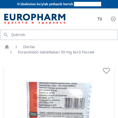
O'zbekiston bo'ylab yetkazib berish
+998 78 555 64 20
Til
Qidirish
Dorilar
Bosh sahifa
Furazolidon tabletkalari 50 mg №10 Россия