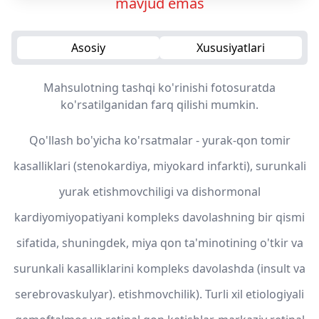
mavjud emas
Asosiy
Xususiyatlari
Mahsulotning tashqi ko'rinishi fotosuratda
ko'rsatilganidan farq qilishi mumkin.
Qo'llash bo'yicha ko'rsatmalar - yurak-qon tomir
kasalliklari (stenokardiya, miyokard infarkti), surunkali
yurak etishmovchiligi va dishormonal
kardiyomiyopatiyani kompleks davolashning bir qismi
sifatida, shuningdek, miya qon ta'minotining o'tkir va
surunkali kasalliklarini kompleks davolashda (insult va
serebrovaskulyar). etishmovchilik). Turli xil etiologiyali