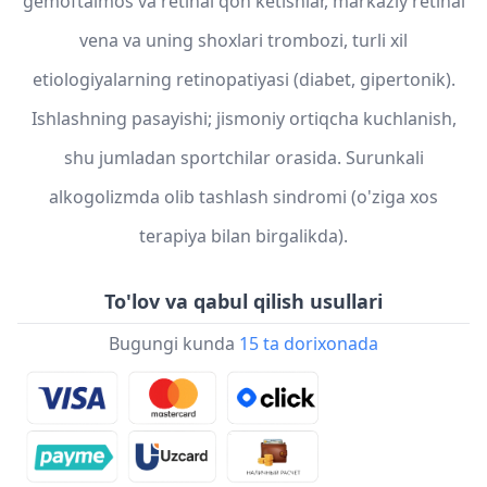
gemoftalmos va retinal qon ketishlar, markaziy retinal
vena va uning shoxlari trombozi, turli xil
etiologiyalarning retinopatiyasi (diabet, gipertonik).
Ishlashning pasayishi; jismoniy ortiqcha kuchlanish,
shu jumladan sportchilar orasida. Surunkali
alkogolizmda olib tashlash sindromi (o'ziga xos
terapiya bilan birgalikda).
To'lov va qabul qilish usullari
Bugungi kunda
15 ta dorixonada