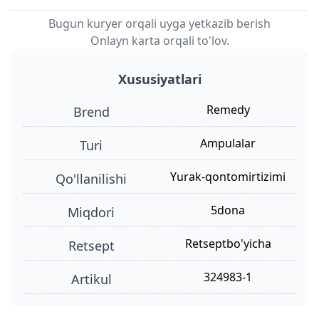
Bugun kuryer orqali uyga yetkazib berish
Onlayn karta orqali to'lov.
Xususiyatlari
Remedy
Brend
ampulalar
turi
yurak-qontomirtizimi
qo'llanilishi
5dona
miqdori
retseptbo'yicha
retsept
324983-1
Artikul