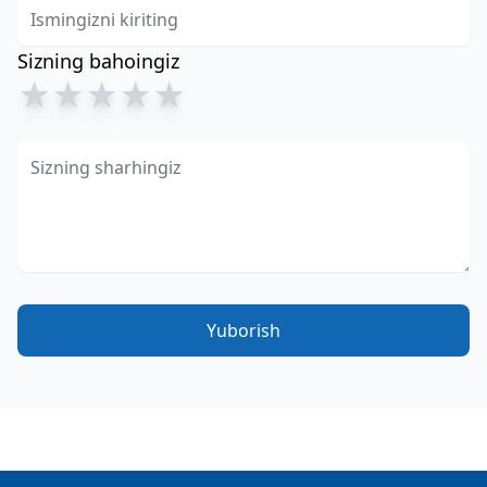
Sizning bahoingiz
★
★
★
★
★
Yuborish
Footer