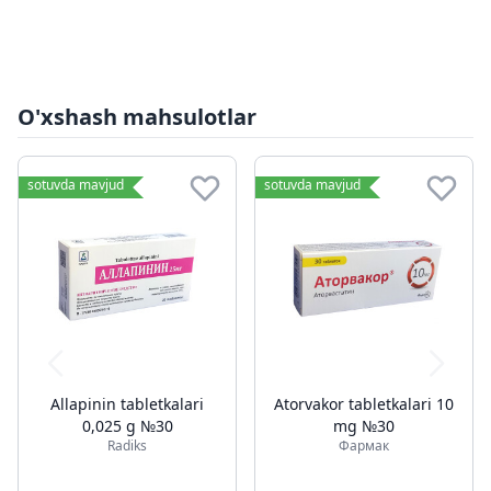
O'xshash mahsulotlar
sotuvda mavjud
sotuvda mavjud
Allapinin tabletkalari
Atorvakor tabletkalari 10
0,025 g №30
mg №30
Radiks
Фармак