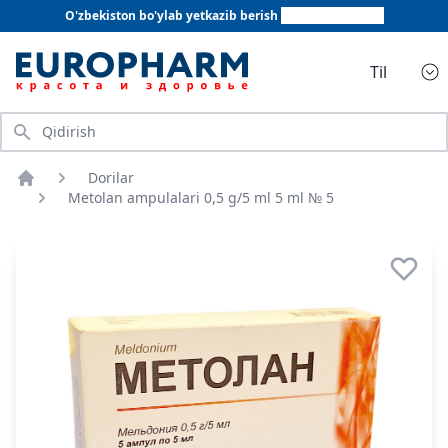
O'zbekiston bo'ylab yetkazib berish
+998 78 555 64 20
Til
Qidirish
Dorilar
Bosh sahifa
Metolan ampulalari 0,5 g/5 ml 5 ml № 5