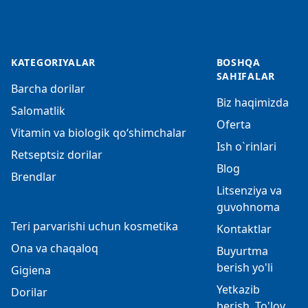
KATEGORIYALAR
BOSHQA
SAHIFALAR
Barcha dorilar
Biz haqimizda
Salomatlik
Oferta
Vitamin va biologik qo‘shimchalar
Ish o`rinlari
Retseptsiz dorilar
Blog
Brendlar
Litsenziya va
guvohnoma
Teri parvarishi uchun kosmetika
Kontaktlar
Ona va chaqaloq
Buyurtma
berish yo'li
Gigiena
Yetkazib
Dorilar
berish, To'lov,