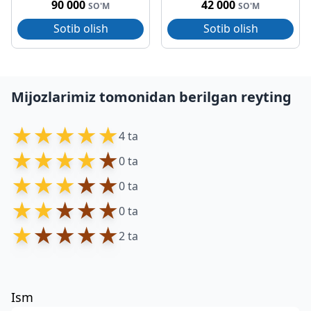
90 000
42 000
SO'M
SO'M
Sotib olish
Sotib olish
Mijozlarimiz tomonidan berilgan reyting
★
★
★
★
★
4 ta
★
★
★
★
★
0 ta
★
★
★
★
★
0 ta
★
★
★
★
★
0 ta
★
★
★
★
★
2 ta
Ism