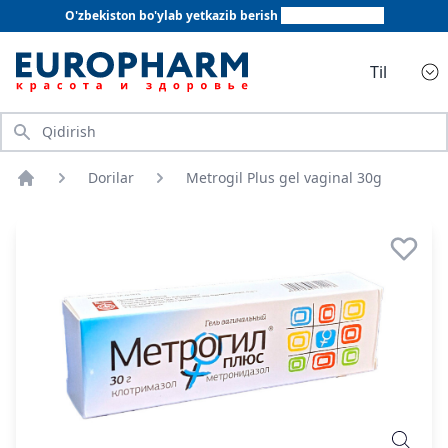
O'zbekiston bo'ylab yetkazib berish
+998 78 555 64 20
Til
Qidirish
Dorilar
Metrogil Plus gel vaginal 30g
Bosh sahifa