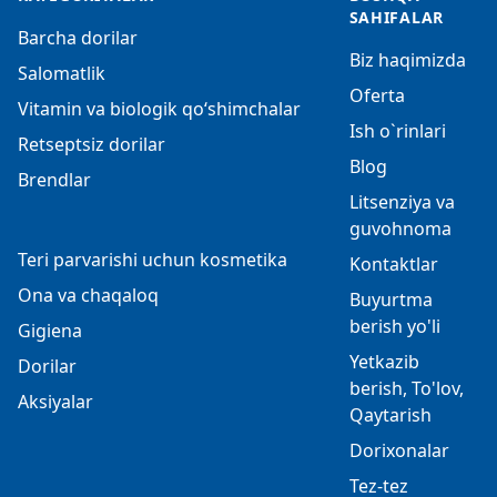
SAHIFALAR
Barcha dorilar
Biz haqimizda
Salomatlik
Oferta
Vitamin va biologik qo‘shimchalar
Ish o`rinlari
Retseptsiz dorilar
Blog
Brendlar
Litsenziya va
guvohnoma
Teri parvarishi uchun kosmetika
Kontaktlar
Ona va chaqaloq
Buyurtma
berish yo'li
Gigiena
Yetkazib
Dorilar
berish, To'lov,
Aksiyalar
Qaytarish
Dorixonalar
Tez-tez