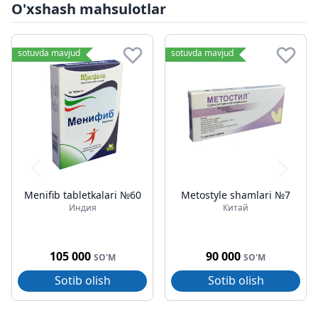
O'xshash mahsulotlar
sotuvda mavjud
sotuvda mavjud
Menifib tabletkalari №60
Metostyle shamlari №7
Индия
Китай
105 000
90 000
SO'M
SO'M
Sotib olish
Sotib olish