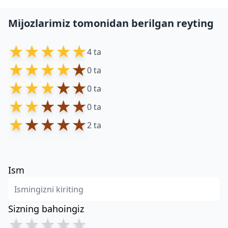
Mijozlarimiz tomonidan berilgan reyting
★
★
★
★
★
4 ta
★
★
★
★
★
0 ta
★
★
★
★
★
0 ta
★
★
★
★
★
0 ta
★
★
★
★
★
2 ta
Ism
Sizning bahoingiz
★
★
★
★
★