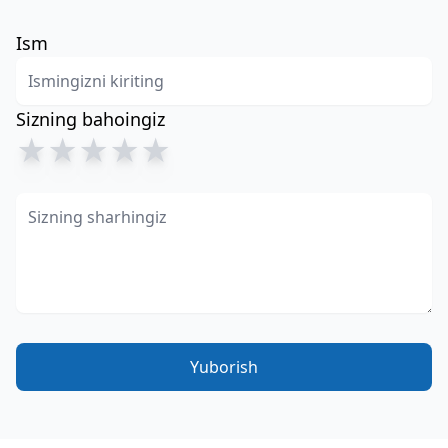
Ism
Sizning bahoingiz
★
★
★
★
★
Yuborish