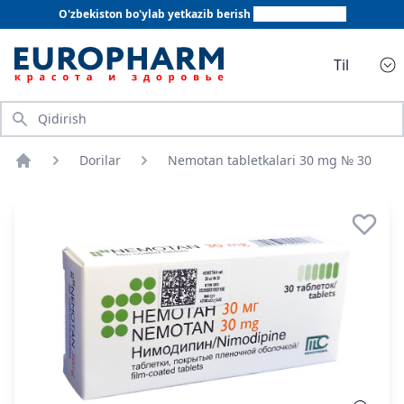
O'zbekiston bo'ylab yetkazib berish
+998 78 555 64 20
Til
Qidirish
Dorilar
Nemotan tabletkalari 30 mg № 30
Bosh sahifa