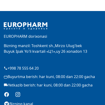
Footer
EUROPHARM dorixonasi
Bizning manzil: Toshkent sh.,Mirzo Ulug'bek
Buyuk Ipak Yo'li kvartali «Ц1»,uy 26 xonadon 13
+998 78 555 64 20
Buyurtma berish: har kuni, 08:00 dan 22:00 gacha
Yetkazib berish: har kuni, 08:00 dan 22:00 gacha
Facebook
Instagram
Bizning kanal