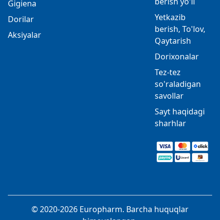
berish yo'li
Gigiena
Yetkazib
Dorilar
berish, To'lov,
Aksiyalar
Qaytarish
Dorixonalar
Tez-tez
so'raladigan
savollar
Sayt haqidagi
sharhlar
© 2020-2026 Europharm. Barcha huquqlar