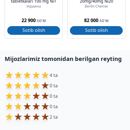
tabletkalari 100 mg №1
20mg/40mg №20
Украина
Berlin-Chemie
22 900
82 000
SO'M
SO'M
Sotib olish
Sotib olish
Mijozlarimiz tomonidan berilgan reyting
★
★
★
★
★
4 ta
★
★
★
★
★
0 ta
★
★
★
★
★
0 ta
★
★
★
★
★
0 ta
★
★
★
★
★
2 ta