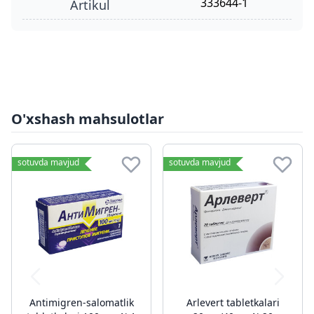
333644-1
Artikul
O'xshash mahsulotlar
sotuvda mavjud
sotuvda mavjud
Antimigren-salomatlik
Arlevert tabletkalari