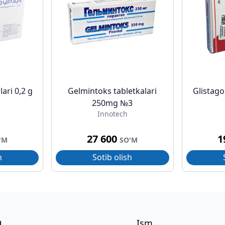
ari 0,2 g
Gelmintoks tabletkalari
Glistago
250mg №3
Innotech
27 600
1
'M
SO'M
h
Sotib olish
g
Ism