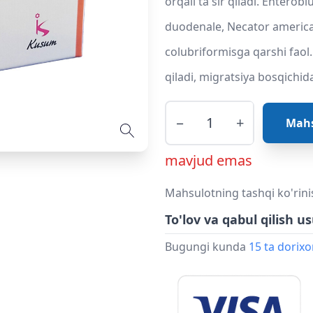
orqali ta'sir qiladi. Entero
duodenale, Necator american
colubriformisga qarshi faol. 
qiladi, migratsiya bosqichida
−
+
Mahs
mavjud emas
Mahsulotning tashqi ko'rini
To'lov va qabul qilish us
Bugungi kunda
15 ta dorix