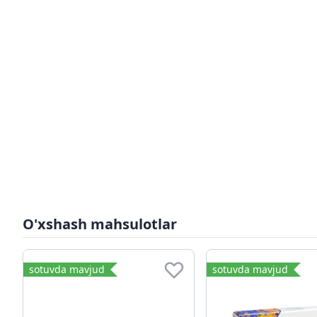
O'xshash mahsulotlar
sotuvda mavjud
sotuvda mavjud