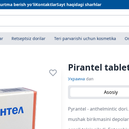
urtma berish yo'li
Kontaktlar
Sayt haqidagi sharhlar
ar
Retseptsiz dorilar
Teri parvarishi uchun kosmetika
On
Pirantel tabl
Украина
dan
Asosiy
Pyrantel - anthelmintic dor
mushak birikmasini depolariza