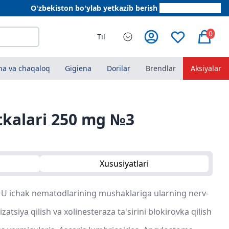
O'zbekiston bo'ylab yetkazib berish
+998 78 555 64 20
0
Til
a va chaqaloq
Gigiena
Dorilar
Brendlar
Aksiyalar
etkalari 250 mg №3
Xususiyatlari
i. U ichak nematodlarining mushaklariga ularning nerv-
tsiya qilish va xolinesteraza ta'sirini blokirovka qilish