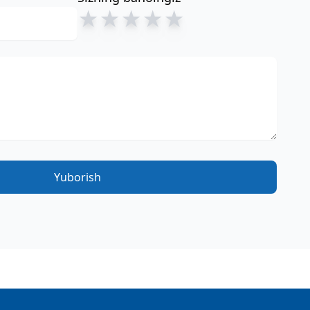
★
★
★
★
★
Yuborish