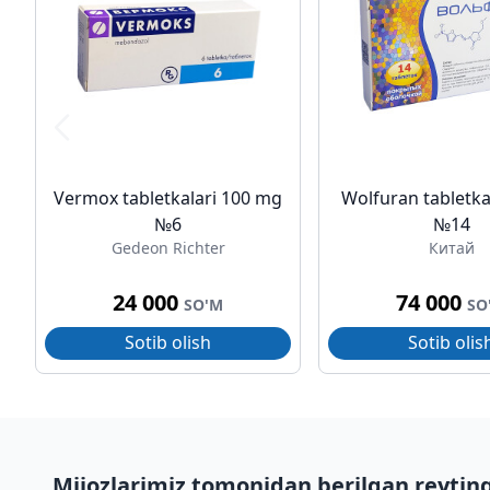
Vermox tabletkalari 100 mg
Wolfuran tabletkal
№6
№14
Gedeon Richter
Китай
24 000
74 000
SO'M
SO
Sotib olish
Sotib olis
Mijozlarimiz tomonidan berilgan reytin