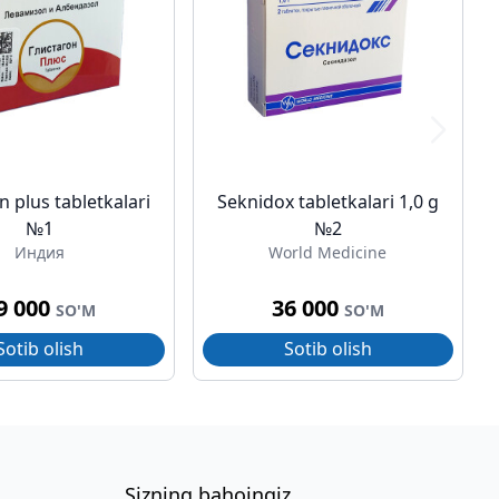
n plus tabletkalari
Seknidox tabletkalari 1,0 g
№1
№2
Индия
World Medicine
9 000
36 000
SO'M
SO'M
Sotib olish
Sotib olish
Sizning bahoingiz