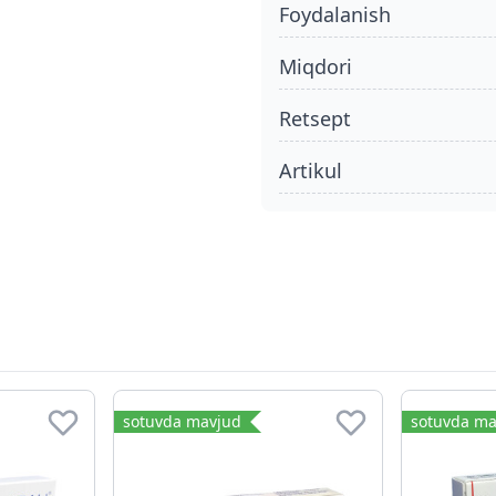
foydalanish
miqdori
retsept
Artikul
sotuvda mavjud
sotuvda ma