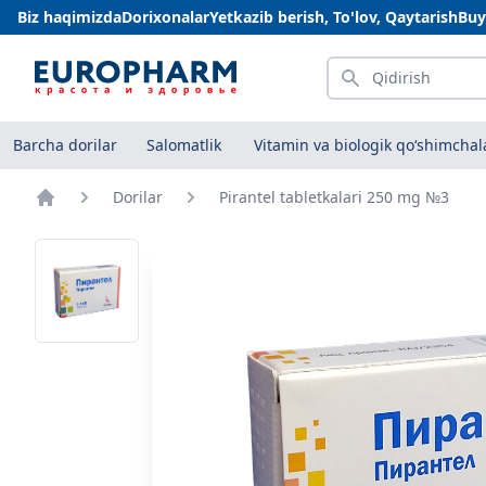
Biz haqimizda
Dorixonalar
Yetkazib berish, To'lov, Qaytarish
Buy
Qidirish
Barcha dorilar
Salomatlik
Vitamin va biologik qo‘shimchal
Dorilar
Pirantel tabletkalari 250 mg №3
Bosh sahifa