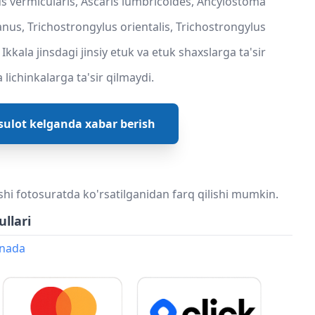
bius vermicularis, Ascaris lumbricoides, Ancylostoma
us, Trichostrongylus orientalis, Trichostrongylus
Ikkala jinsdagi jinsiy etuk va etuk shaxslarga ta'sir
 lichinkalarga ta'sir qilmaydi.
ulot kelganda xabar berish
shi fotosuratda ko'rsatilganidan farq qilishi mumkin.
ullari
onada