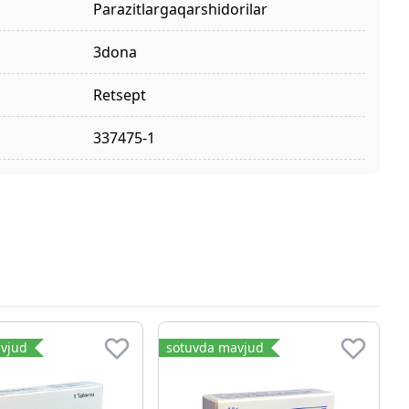
parazitlargaqarshidorilar
3dona
retsept
337475-1
vjud
sotuvda mavjud