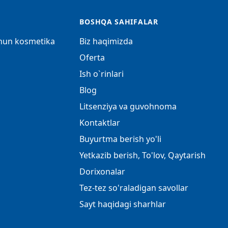
BOSHQA SAHIFALAR
chun kosmetika
Biz haqimizda
Oferta
Ish o`rinlari
Blog
Litsenziya va guvohnoma
Kontaktlar
Buyurtma berish yo'li
Yetkazib berish, To'lov, Qaytarish
Dorixonalar
Tez-tez so'raladigan savollar
Sayt haqidagi sharhlar