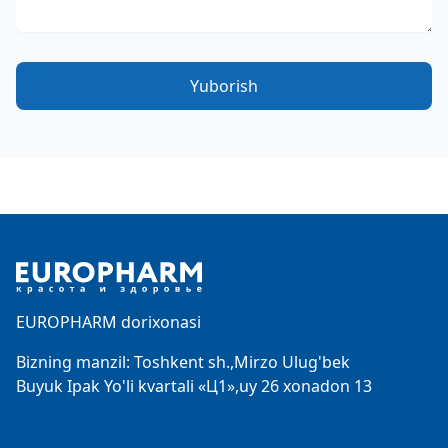
Yuborish
Footer
EUROPHARM dorixonasi
Bizning manzil: Toshkent sh.,Mirzo Ulug'bek
Buyuk Ipak Yo'li kvartali «Ц1»,uy 26 xonadon 13