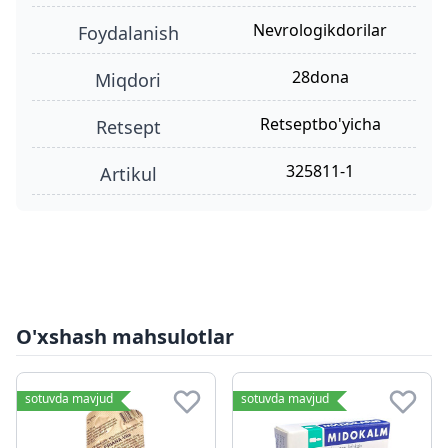
Nevrologikdorilar
foydalanish
28dona
miqdori
retseptbo'yicha
retsept
325811-1
Artikul
O'xshash mahsulotlar
sotuvda mavjud
sotuvda mavjud