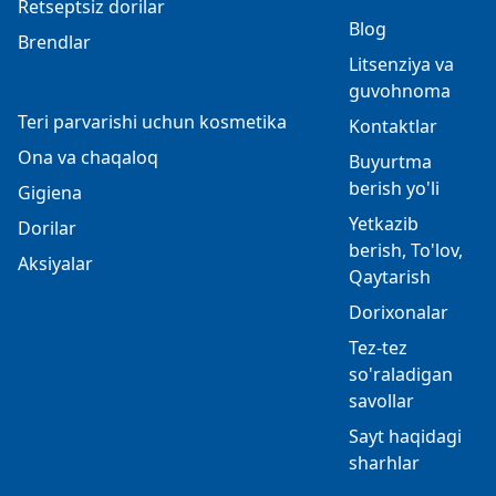
Retseptsiz dorilar
Blog
Brendlar
Litsenziya va
guvohnoma
Teri parvarishi uchun kosmetika
Kontaktlar
Ona va chaqaloq
Buyurtma
berish yo'li
Gigiena
Yetkazib
Dorilar
berish, To'lov,
Aksiyalar
Qaytarish
Dorixonalar
Tez-tez
so'raladigan
savollar
Sayt haqidagi
sharhlar