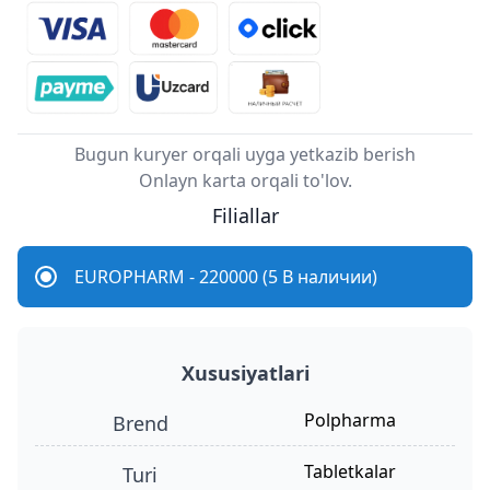
Bugun kuryer orqali uyga yetkazib berish
Onlayn karta orqali to'lov.
Filiallar
EUROPHARM - 220000 (5 В наличии)
Xususiyatlari
Polpharma
Brend
tabletkalar
turi