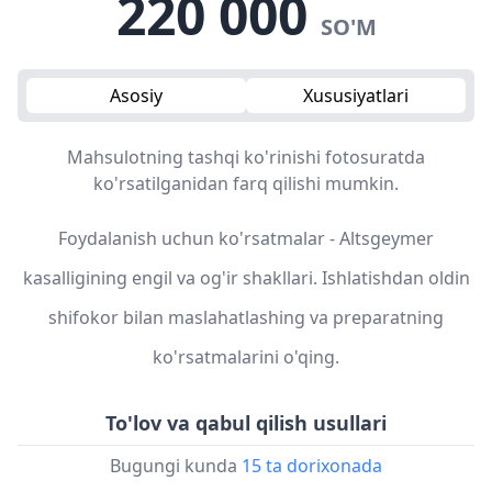
220 000
SO'M
Asosiy
Xususiyatlari
Mahsulotning tashqi ko'rinishi fotosuratda
ko'rsatilganidan farq qilishi mumkin.
Foydalanish uchun ko'rsatmalar - Altsgeymer
kasalligining engil va og'ir shakllari. Ishlatishdan oldin
shifokor bilan maslahatlashing va preparatning
ko'rsatmalarini o'qing.
To'lov va qabul qilish usullari
Bugungi kunda
15 ta dorixonada