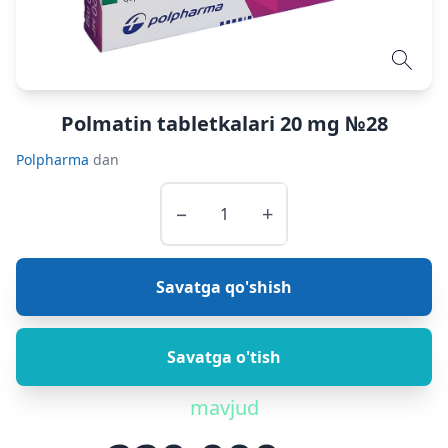
Polmatin tabletkalari 20 mg №28
Polpharma
dan
−
+
Savatga qo'shish
Savatga o'tish
mavjud