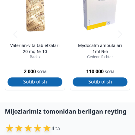
Valerian-vita tabletkalari
Mydocalm ampulalari
20 mg № 10
1ml №5
Badex
Gedeon Richter
2 000
110 000
SO'M
SO'M
Sotib olish
Sotib olish
Mijozlarimiz tomonidan berilgan reyting
★
★
★
★
★
4 ta