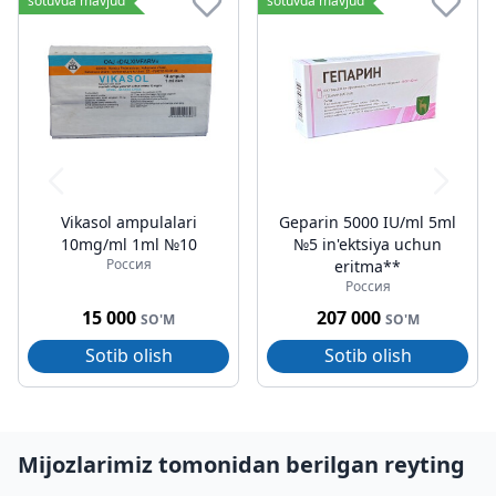
sotuvda mavjud
sotuvda mavjud
Vikasol ampulalari
Geparin 5000 IU/ml 5ml
10mg/ml 1ml №10
№5 in'ektsiya uchun
Россия
eritma**
Россия
15 000
207 000
SO'M
SO'M
Sotib olish
Sotib olish
Mijozlarimiz tomonidan berilgan reyting