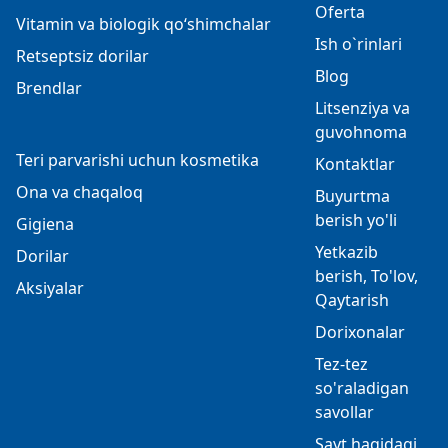
Oferta
Vitamin va biologik qo‘shimchalar
Ish o`rinlari
Retseptsiz dorilar
Blog
Brendlar
Litsenziya va
guvohnoma
Teri parvarishi uchun kosmetika
Kontaktlar
Ona va chaqaloq
Buyurtma
berish yo'li
Gigiena
Yetkazib
Dorilar
berish, To'lov,
Aksiyalar
Qaytarish
Dorixonalar
Tez-tez
so'raladigan
savollar
Sayt haqidagi