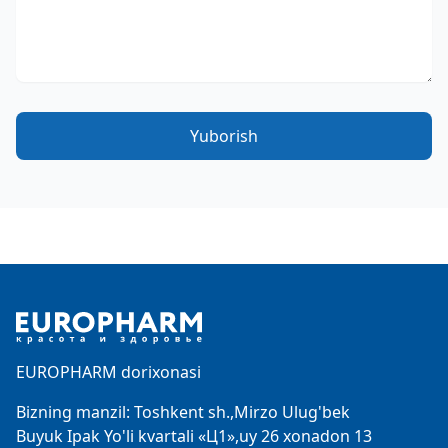
Yuborish
Footer
EUROPHARM dorixonasi
Bizning manzil: Toshkent sh.,Mirzo Ulug'bek
Buyuk Ipak Yo'li kvartali «Ц1»,uy 26 xonadon 13