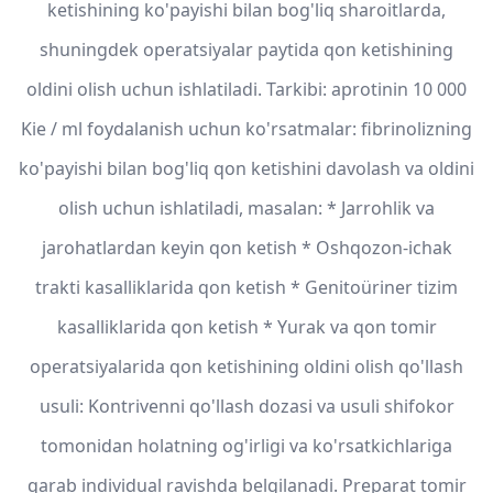
ketishining ko'payishi bilan bog'liq sharoitlarda,
shuningdek operatsiyalar paytida qon ketishining
oldini olish uchun ishlatiladi. Tarkibi: aprotinin 10 000
Kie / ml foydalanish uchun ko'rsatmalar: fibrinolizning
ko'payishi bilan bog'liq qon ketishini davolash va oldini
olish uchun ishlatiladi, masalan: * Jarrohlik va
jarohatlardan keyin qon ketish * Oshqozon-ichak
trakti kasalliklarida qon ketish * Genitoüriner tizim
kasalliklarida qon ketish * Yurak va qon tomir
operatsiyalarida qon ketishining oldini olish qo'llash
usuli: Kontrivenni qo'llash dozasi va usuli shifokor
tomonidan holatning og'irligi va ko'rsatkichlariga
qarab individual ravishda belgilanadi. Preparat tomir