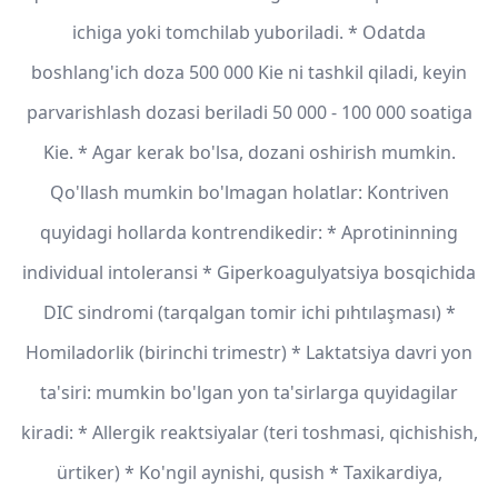
ichiga yoki tomchilab yuboriladi. * Odatda
boshlang'ich doza 500 000 Kie ni tashkil qiladi, keyin
parvarishlash dozasi beriladi 50 000 - 100 000 soatiga
Kie. * Agar kerak bo'lsa, dozani oshirish mumkin.
Qo'llash mumkin bo'lmagan holatlar: Kontriven
quyidagi hollarda kontrendikedir: * Aprotininning
individual intoleransi * Giperkoagulyatsiya bosqichida
DIC sindromi (tarqalgan tomir ichi pıhtılaşması) *
Homiladorlik (birinchi trimestr) * Laktatsiya davri yon
ta'siri: mumkin bo'lgan yon ta'sirlarga quyidagilar
kiradi: * Allergik reaktsiyalar (teri toshmasi, qichishish,
ürtiker) * Ko'ngil aynishi, qusish * Taxikardiya,