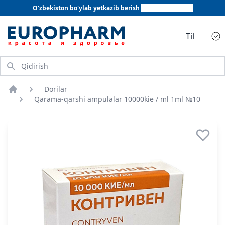
O'zbekiston bo'ylab yetkazib berish
+998 78 555 64 20
Til
Qidirish
Dorilar
Bosh sahifa
Qarama-qarshi ampulalar 10000kie / ml 1ml №10