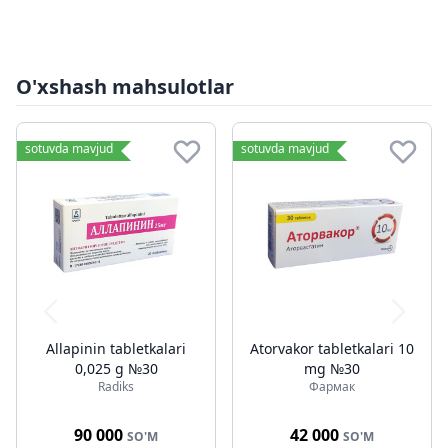
O'xshash mahsulotlar
sotuvda mavjud
sotuvda mavjud
Allapinin tabletkalari
Atorvakor tabletkalari 10
0,025 g №30
mg №30
Radiks
Фармак
90 000
42 000
SO'M
SO'M