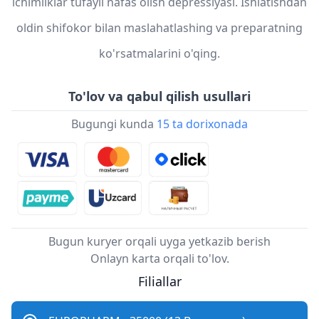
ichimliklar tufayli nafas olish depressiyasi. Ishlatishdan
oldin shifokor bilan maslahatlashing va preparatning
ko'rsatmalarini o'qing.
To'lov va qabul qilish usullari
Bugungi kunda
15 ta dorixonada
Bugun kuryer orqali uyga yetkazib berish
Onlayn karta orqali to'lov.
Filiallar