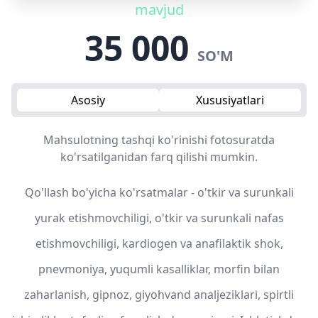
mavjud
35 000
SO'M
Asosiy
Xususiyatlari
Mahsulotning tashqi ko'rinishi fotosuratda
ko'rsatilganidan farq qilishi mumkin.
Qo'llash bo'yicha ko'rsatmalar - o'tkir va surunkali
yurak etishmovchiligi, o'tkir va surunkali nafas
etishmovchiligi, kardiogen va anafilaktik shok,
pnevmoniya, yuqumli kasalliklar, morfin bilan
zaharlanish, gipnoz, giyohvand analjeziklari, spirtli