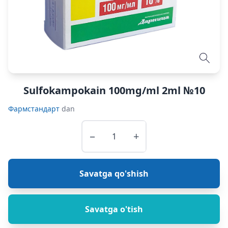
Sulfokampokain 100mg/ml 2ml №10
Фармстандарт
dan
−
+
Savatga qo'shish
Savatga o'tish