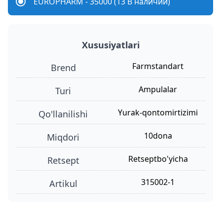
EUROPHARM - 35000 (13 В наличии)
Xususiyatlari
Farmstandart
Brend
ampulalar
turi
yurak-qontomirtizimi
qo'llanilishi
10dona
miqdori
retseptbo'yicha
retsept
315002-1
Artikul