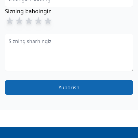
Sizning bahoingiz
★
★
★
★
★
Yuborish
Footer