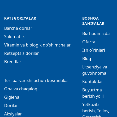
KATEGORIYALAR
BOSHQA
SAHIFALAR
Barcha dorilar
Biz haqimizda
Salomatlik
Oferta
Vitamin va biologik qo‘shimchalar
Ish o`rinlari
Retseptsiz dorilar
Blog
Brendlar
Litsenziya va
guvohnoma
Teri parvarishi uchun kosmetika
Kontaktlar
Ona va chaqaloq
Buyurtma
berish yo'li
Gigiena
Yetkazib
Dorilar
berish, To'lov,
Aksiyalar
Qaytarish