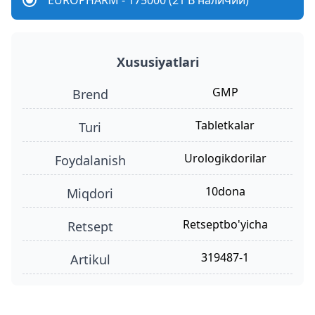
EUROPHARM - 175000 (21 В наличии)
Xususiyatlari
GMP
Brend
tabletkalar
turi
urologikdorilar
foydalanish
10dona
miqdori
retseptbo'yicha
retsept
319487-1
Artikul