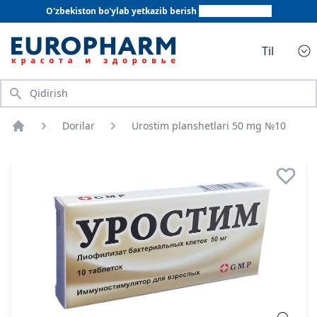
O'zbekiston bo'ylab yetkazib berish
+998 78 555 64 20
Til
Qidirish
Dorilar
Urostim planshetlari 50 mg №10
Bosh sahifa