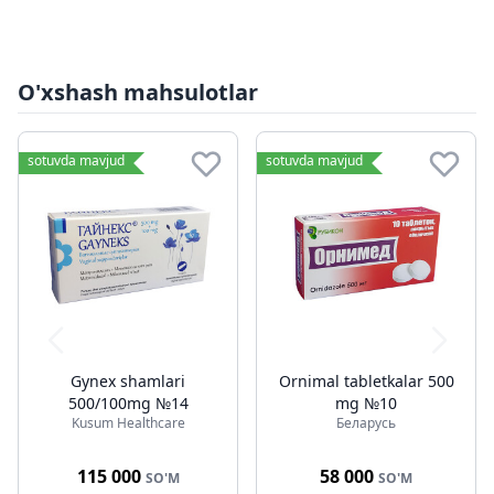
O'xshash mahsulotlar
sotuvda mavjud
sotuvda mavjud
Gynex shamlari
Ornimal tabletkalar 500
500/100mg №14
mg №10
Kusum Healthcare
Беларусь
115 000
58 000
SO'M
SO'M