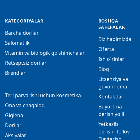
KATEGORIYALAR
BOSHQA
SAHIFALAR
Barcha dorilar
Biz haqimizda
Salomatlik
Oferta
Vitamin va biologik qo‘shimchalar
Ish o`rinlari
Retseptsiz dorilar
Blog
Brendlar
Litsenziya va
guvohnoma
Teri parvarishi uchun kosmetika
Kontaktlar
Ona va chaqaloq
Buyurtma
berish yo'li
Gigiena
Yetkazib
Dorilar
berish, To'lov,
Aksiyalar
Qaytarish