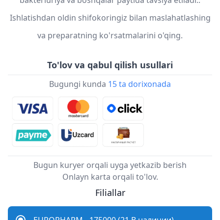
bakteriuriya va boshqalar paytida tavsiya etiladi..
Ishlatishdan oldin shifokoringiz bilan maslahatlashing
va preparatning ko'rsatmalarini o'qing.
To'lov va qabul qilish usullari
Bugungi kunda
15 ta dorixonada
Bugun kuryer orqali uyga yetkazib berish
Onlayn karta orqali to'lov.
Filiallar