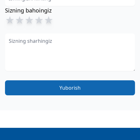
Sizning bahoingiz
★
★
★
★
★
Yuborish
Footer