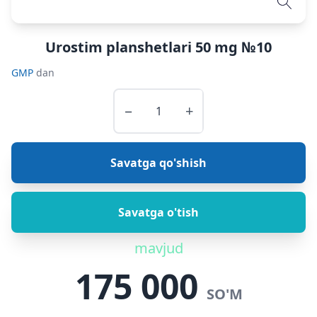
Urostim planshetlari 50 mg №10
GMP
dan
−
+
Savatga qo'shish
Savatga o'tish
mavjud
175 000
SO'M