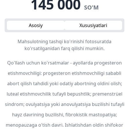
145 000
SO'M
Asosiy
Xususiyatlari
Mahsulotning tashqi ko'rinishi fotosuratda
ko'rsatilganidan farq qilishi mumkin.
Qo'llash uchun ko'rsatmalar - ayollarda progesteron
etishmovchiligi: progesteron etishmovchiligi sababli
abort qilish tahdidi yoki odatiy abortning oldini olish;
luteal etishmovchilik tufayli bepushtlik; premenstrüel
sindrom; ovulyatsiya yoki anovulyatsiya buzilishi tufayli
hayz davrining buzilishi, fibrokistik mastopatiya;
menopauzaga o'tish davri. Ishlatishdan oldin shifokor