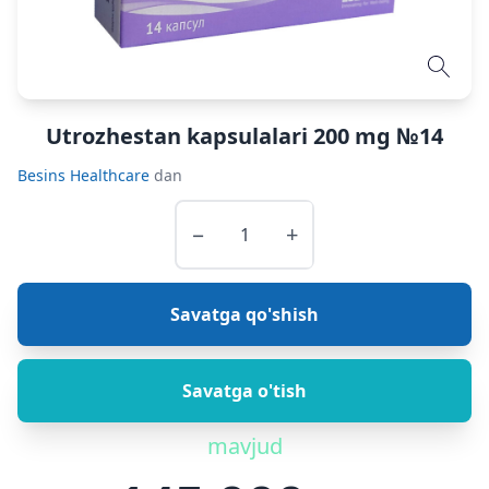
Utrozhestan kapsulalari 200 mg №14
Besins Healthcare
dan
−
+
Savatga qo'shish
Savatga o'tish
mavjud