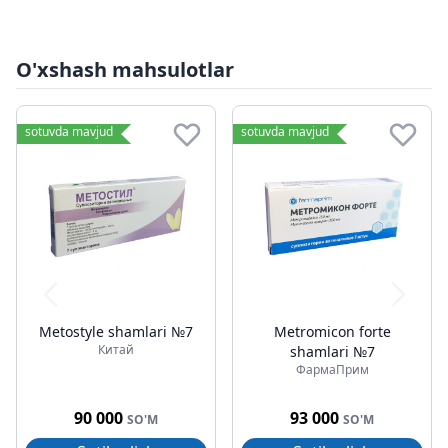
O'xshash mahsulotlar
sotuvda mavjud
sotuvda mavjud
Metostyle shamlari №7
Metromicon forte
Китай
shamlari №7
ФармаПрим
90 000
93 000
SO'M
SO'M