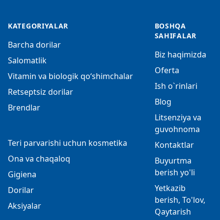
KATEGORIYALAR
BOSHQA
SAHIFALAR
Barcha dorilar
Biz haqimizda
Salomatlik
Oferta
Vitamin va biologik qo‘shimchalar
Ish o`rinlari
Retseptsiz dorilar
Blog
Brendlar
Litsenziya va
guvohnoma
Teri parvarishi uchun kosmetika
Kontaktlar
Ona va chaqaloq
Buyurtma
berish yo'li
Gigiena
Yetkazib
Dorilar
berish, To'lov,
Aksiyalar
Qaytarish