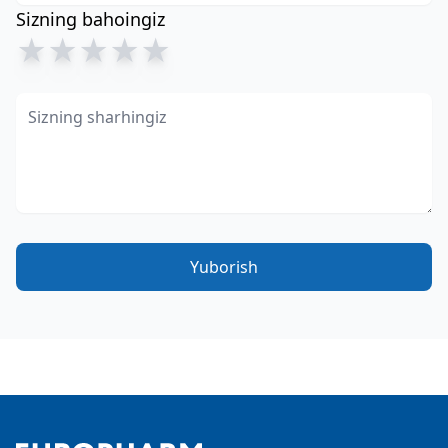
Sizning bahoingiz
★
★
★
★
★
Yuborish
Footer