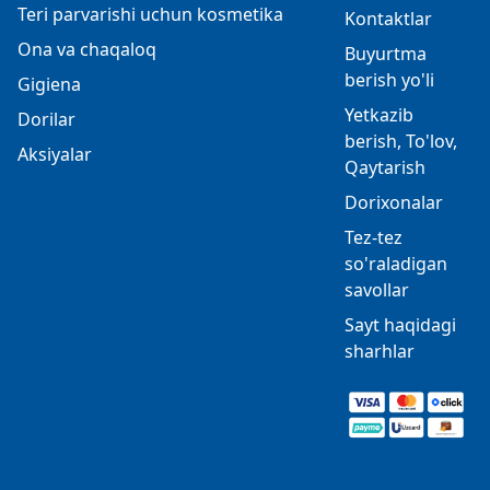
Teri parvarishi uchun kosmetika
Kontaktlar
Ona va chaqaloq
Buyurtma
berish yo'li
Gigiena
Yetkazib
Dorilar
berish, To'lov,
Aksiyalar
Qaytarish
Dorixonalar
Tez-tez
so'raladigan
savollar
Sayt haqidagi
sharhlar