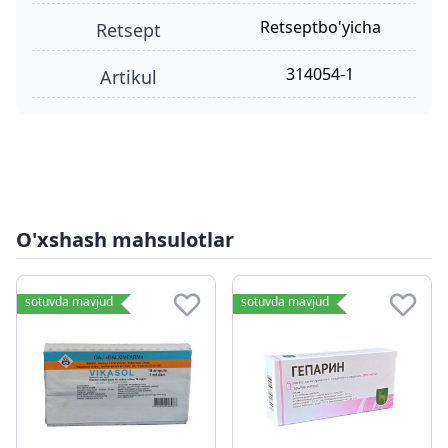
retseptbo'yicha
retsept
314054-1
Artikul
O'xshash mahsulotlar
sotuvda mavjud
sotuvda mavjud