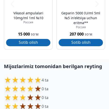
Vikasol ampulalari
Geparin 5000 IU/ml 5ml
10mg/ml 1ml №10
№5 in'ektsiya uchun
Россия
eritma**
Россия
15 000
207 000
SO'M
SO'M
Sotib olish
Sotib olish
Mijozlarimiz tomonidan berilgan reyting
★
★
★
★
★
4 ta
★
★
★
★
★
0 ta
★
★
★
★
★
0 ta
★
★
★
★
★
0 ta