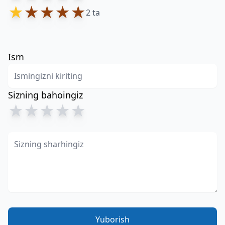
★
★
★
★
★
2 ta
Ism
Sizning bahoingiz
★
★
★
★
★
Yuborish