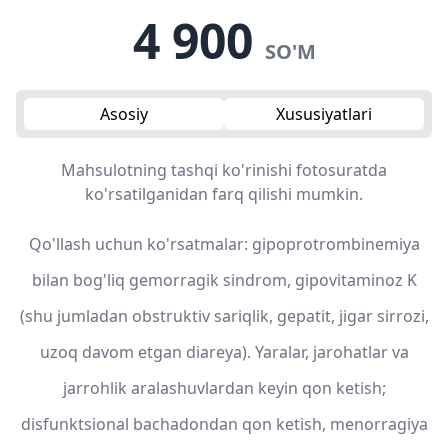
4 900
SO'M
Asosiy
Xususiyatlari
Mahsulotning tashqi ko'rinishi fotosuratda
ko'rsatilganidan farq qilishi mumkin.
Qo'llash uchun ko'rsatmalar: gipoprotrombinemiya
bilan bog'liq gemorragik sindrom, gipovitaminoz K
(shu jumladan obstruktiv sariqlik, gepatit, jigar sirrozi,
uzoq davom etgan diareya). Yaralar, jarohatlar va
jarrohlik aralashuvlardan keyin qon ketish;
disfunktsional bachadondan qon ketish, menorragiya