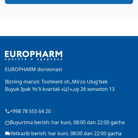
Footer
EUROPHARM dorixonasi
Bizning manzil: Toshkent sh.,Mirzo Ulug'bek
Buyuk Ipak Yo'li kvartali «Ц1»,uy 26 xonadon 13
+998 78 555 64 20
Buyurtma berish: har kuni, 08:00 dan 22:00 gacha
Yetkazib berish: har kuni, 08:00 dan 22:00 gacha