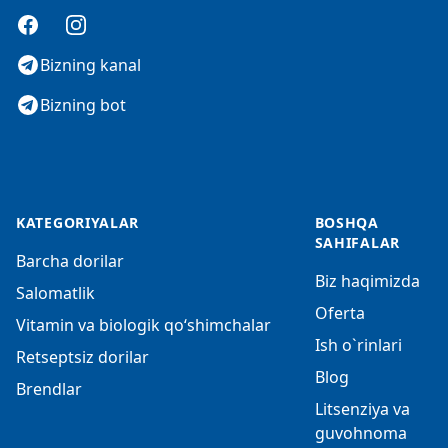
Facebook
Instagram
Bizning kanal
Bizning bot
KATEGORIYALAR
BOSHQA
SAHIFALAR
Barcha dorilar
Biz haqimizda
Salomatlik
Oferta
Vitamin va biologik qo‘shimchalar
Ish o`rinlari
Retseptsiz dorilar
Blog
Brendlar
Litsenziya va
guvohnoma