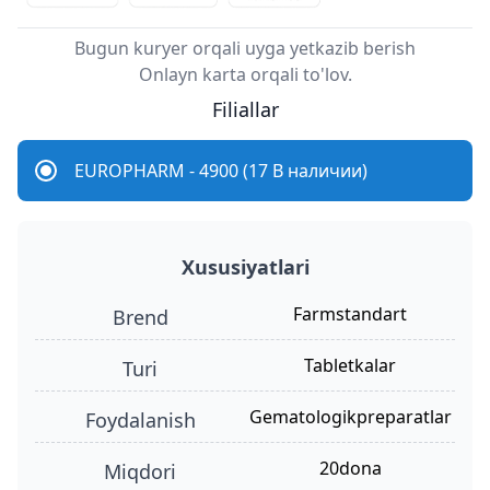
Bugun kuryer orqali uyga yetkazib berish
Onlayn karta orqali to'lov.
Filiallar
EUROPHARM - 4900 (17 В наличии)
Xususiyatlari
Farmstandart
Brend
tabletkalar
turi
gematologikpreparatlar
foydalanish
20dona
miqdori