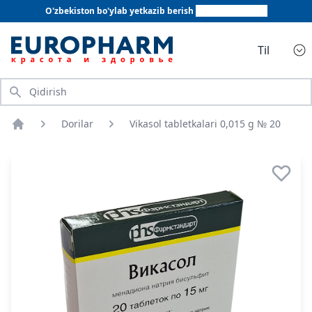
O'zbekiston bo'ylab yetkazib berish
+998 78 555 64 20
Til
Qidirish
Dorilar
Vikasol tabletkalari 0,015 g № 20
Bosh sahifa