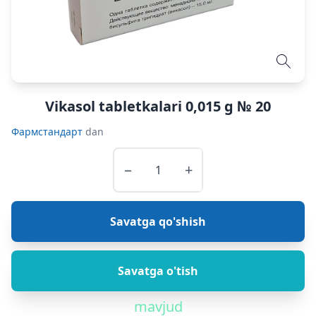
Vikasol tabletkalari 0,015 g № 20
Фармстандарт
dan
−
+
Savatga qo'shish
Savatga o'tish
mavjud