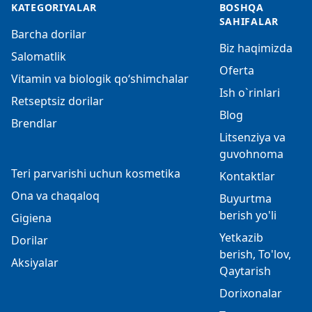
KATEGORIYALAR
BOSHQA
SAHIFALAR
Barcha dorilar
Biz haqimizda
Salomatlik
Oferta
Vitamin va biologik qo‘shimchalar
Ish o`rinlari
Retseptsiz dorilar
Blog
Brendlar
Litsenziya va
guvohnoma
Teri parvarishi uchun kosmetika
Kontaktlar
Ona va chaqaloq
Buyurtma
berish yo'li
Gigiena
Yetkazib
Dorilar
berish, To'lov,
Aksiyalar
Qaytarish
Dorixonalar