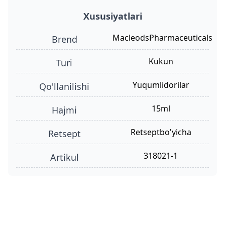
Xususiyatlari
MacleodsPharmaceuticals
Brend
kukun
turi
yuqumlidorilar
qo'llanilishi
15ml
hajmi
retseptbo'yicha
retsept
318021-1
Artikul