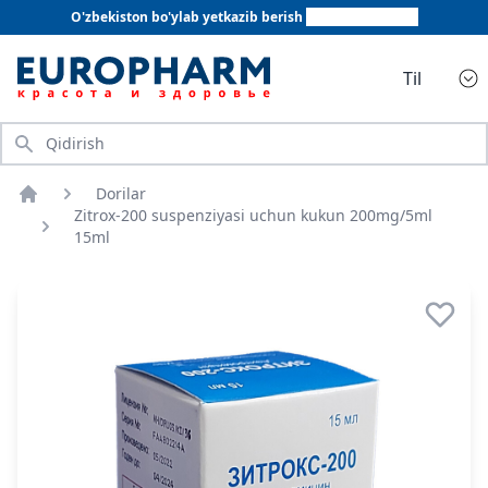
O'zbekiston bo'ylab yetkazib berish
+998 78 555 64 20
Til
Qidirish
Dorilar
Bosh sahifa
Zitrox-200 suspenziyasi uchun kukun 200mg/5ml
15ml