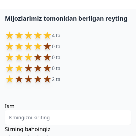
Mijozlarimiz tomonidan berilgan reyting
★
★
★
★
★
4 ta
★
★
★
★
★
0 ta
★
★
★
★
★
0 ta
★
★
★
★
★
0 ta
★
★
★
★
★
2 ta
Ism
Sizning bahoingiz