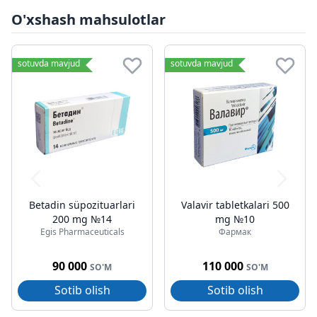
O'xshash mahsulotlar
sotuvda mavjud
sotuvda mavjud
Betadin süpozituarlari
Valavir tabletkalari 500
200 mg №14
mg №10
Egis Pharmaceuticals
Фармак
90 000
110 000
SO'M
SO'M
Sotib olish
Sotib olish