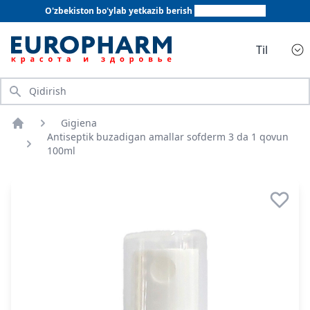
O'zbekiston bo'ylab yetkazib berish
+998 78 555 64 20
Til
Qidirish
Gigiena
Bosh sahifa
Antiseptik buzadigan amallar sofderm 3 da 1 qovun
100ml