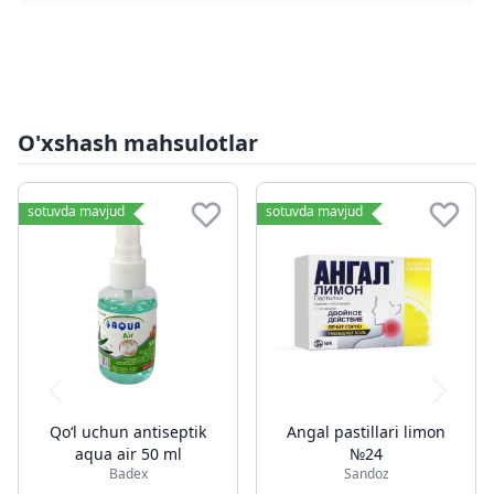
O'xshash mahsulotlar
sotuvda mavjud
sotuvda mavjud
Qoʻl uchun antiseptik
Angal pastillari limon
aqua air 50 ml
№24
Badex
Sandoz