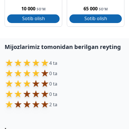
10 000
65 000
SO'M
SO'M
Sotib olish
Sotib olish
Mijozlarimiz tomonidan berilgan reyting
★
★
★
★
★
4 ta
★
★
★
★
★
0 ta
★
★
★
★
★
0 ta
★
★
★
★
★
0 ta
★
★
★
★
★
2 ta