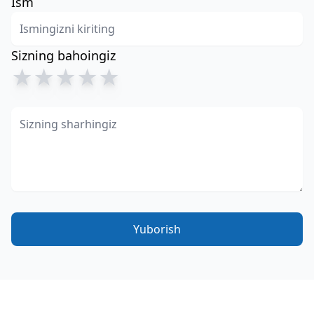
Ism
Sizning bahoingiz
★
★
★
★
★
Yuborish