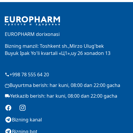
Footer
EUROPHARM dorixonasi
Bizning manzil: Toshkent sh.,Mirzo Ulug'bek
Buyuk Ipak Yo'li kvartali «Ц1»,uy 26 xonadon 13
+998 78 555 64 20
Buyurtma berish: har kuni, 08:00 dan 22:00 gacha
Yetkazib berish: har kuni, 08:00 dan 22:00 gacha
Facebook
Instagram
Bizning kanal
Bizning bot