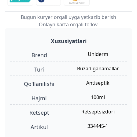
Bugun kuryer orqali uyga yetkazib berish
Onlayn karta orqali to'lov.
Xususiyatlari
Uniderm
Brend
buzadiganamallar
turi
antiseptik
qo'llanilishi
100ml
hajmi
retseptsizdori
retsept
334445-1
Artikul