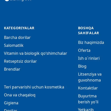
KATEGORIYALAR
BOSHQA
SAHIFALAR
Barcha dorilar
Biz haqimizda
Salomatlik
Oferta
Vitamin va biologik qo‘shimchalar
Ish o`rinlari
Retseptsiz dorilar
Blog
Brendlar
Litsenziya va
guvohnoma
Teri parvarishi uchun kosmetika
Kontaktlar
Ona va chaqaloq
Buyurtma
berish yo'li
Gigiena
Yetkazib
Dorilar