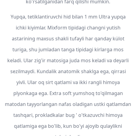
ko'rsatilganidan farq qilishi mumkin.
Yupqa, tetiklantiruvchi hid bilan 1 mm Ultra yupqa
ichki kiyimlar. Mixform tipidagi changni yutish
astarining maxsus shakli tufayli har qanday külot
turiga, shu jumladan tanga tipidagi kirlarga mos
keladi. Ular zig'ir matosiga juda mos keladi va deyarli
sezilmaydi. Kundalik anatomik shaklga ega, qirrasi
yivli. Ular oq sirt qatlami va ikki rangli himoya
plyonkaga ega. Extra soft yumshoq to'qilmagan
matodan tayyorlangan nafas oladigan ustki qatlamdan
tashqari, prokladkalar bug ' o'tkazuvchi himoya
qatlamiga ega bo'lib, kun bo'yi ajoyib qulaylikni