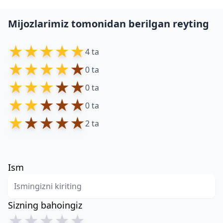
Mijozlarimiz tomonidan berilgan reyting
★
★
★
★
★
4 ta
★
★
★
★
★
0 ta
★
★
★
★
★
0 ta
★
★
★
★
★
0 ta
★
★
★
★
★
2 ta
Ism
Sizning bahoingiz
★
★
★
★
★