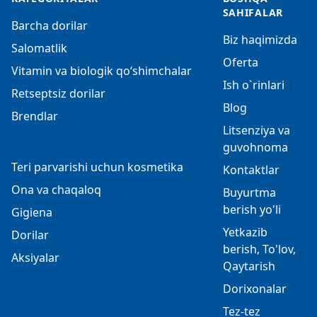
SAHIFALAR
Barcha dorilar
Biz haqimizda
Salomatlik
Oferta
Vitamin va biologik qo‘shimchalar
Ish o`rinlari
Retseptsiz dorilar
Blog
Brendlar
Litsenziya va
guvohnoma
Teri parvarishi uchun kosmetika
Kontaktlar
Ona va chaqaloq
Buyurtma
berish yo'li
Gigiena
Yetkazib
Dorilar
berish, To'lov,
Aksiyalar
Qaytarish
Dorixonalar
Tez-tez