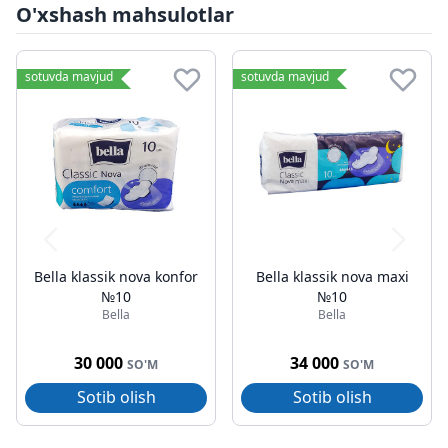
O'xshash mahsulotlar
sotuvda mavjud
sotuvda mavjud
Bella klassik nova konfor
Bella klassik nova maxi
№10
№10
Bella
Bella
30 000
34 000
SO'M
SO'M
Sotib olish
Sotib olish