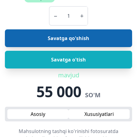
−
+
Savatga qo'shish
Savatga o'tish
mavjud
55 000
SO'M
Asosiy
Xususiyatlari
Mahsulotning tashqi ko'rinishi fotosuratda