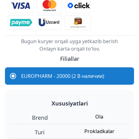
Bugun kuryer orqali uyga yetkazib berish
Onlayn karta orqali to'lov.
Filiallar
EUROPHARM - 20000 (2 В наличии)
Xususiyatlari
Ola
Brend
prokladkalar
turi