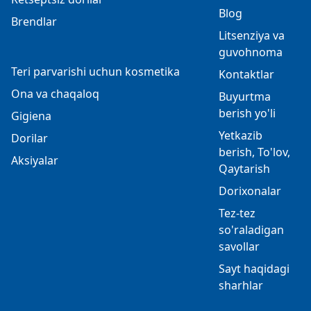
Blog
Brendlar
Litsenziya va
guvohnoma
Teri parvarishi uchun kosmetika
Kontaktlar
Ona va chaqaloq
Buyurtma
berish yo'li
Gigiena
Yetkazib
Dorilar
berish, To'lov,
Aksiyalar
Qaytarish
Dorixonalar
Tez-tez
so'raladigan
savollar
Sayt haqidagi
sharhlar