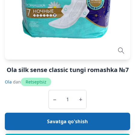
Ola silk sense classic tungi romashka №7
Ola
dan
Retseptsiz
−
+
Savatga qo'shish