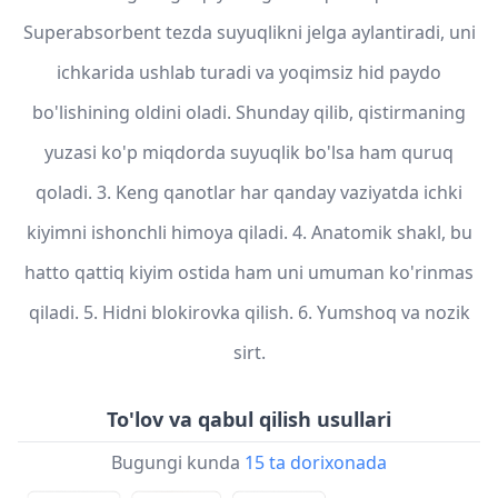
Superabsorbent tezda suyuqlikni jelga aylantiradi, uni
ichkarida ushlab turadi va yoqimsiz hid paydo
bo'lishining oldini oladi. Shunday qilib, qistirmaning
yuzasi ko'p miqdorda suyuqlik bo'lsa ham quruq
qoladi. 3. Keng qanotlar har qanday vaziyatda ichki
kiyimni ishonchli himoya qiladi. 4. Anatomik shakl, bu
hatto qattiq kiyim ostida ham uni umuman ko'rinmas
qiladi. 5. Hidni blokirovka qilish. 6. Yumshoq va nozik
sirt.
To'lov va qabul qilish usullari
Bugungi kunda
15 ta dorixonada