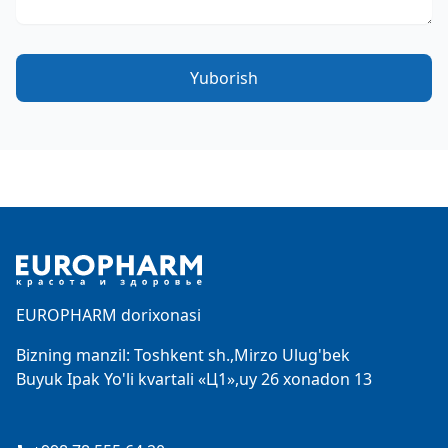
Yuborish
Footer
EUROPHARM dorixonasi
Bizning manzil: Toshkent sh.,Mirzo Ulug'bek
Buyuk Ipak Yo'li kvartali «Ц1»,uy 26 xonadon 13