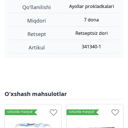
ayollar prokladkalari
qo'llanilishi
7 dona
miqdori
retseptsiz dori
retsept
341340-1
Artikul
O'xshash mahsulotlar
sotuvda mavjud
sotuvda mavjud