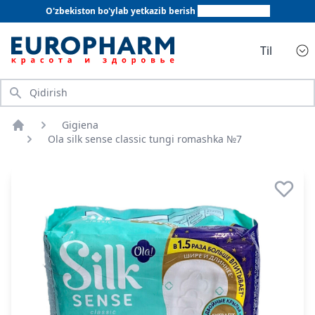
O'zbekiston bo'ylab yetkazib berish
+998 78 555 64 20
Til
Qidirish
Gigiena
Bosh sahifa
Ola silk sense classic tungi romashka №7