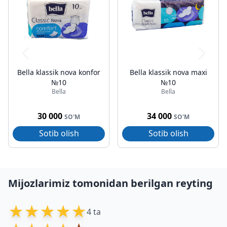
Bella klassik nova konfor
Bella klassik nova maxi
№10
№10
Bella
Bella
30 000
34 000
SO'M
SO'M
Sotib olish
Sotib olish
Mijozlarimiz tomonidan berilgan reyting
★
★
★
★
★
4 ta