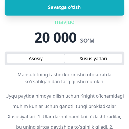
Savatga o'tish
mavjud
20 000
SO'M
Asosiy
Xususiyatlari
Mahsulotning tashqi ko'rinishi fotosuratda
ko'rsatilganidan farq qilishi mumkin.
Uyqu paytida himoya qilish uchun Knight o'lchamidagi
muhim kunlar uchun qanotli tungi prokladkalar.
Xususiyatlari: 1. Ular darhol namlikni o'zlashtiradilar,
bu uning sirtga qaytishiga to'sqinlik qiladi. 2.