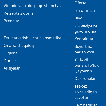
Oferta
Vitamin va biologik qo‘shimchalar
Ish o`rinlari
Retseptsiz dorilar
Blog
Brendlar
Litsenziya va
guvohnoma
Teri parvarishi uchun kosmetika
Kontaktlar
Ona va chaqaloq
Buyurtma
berish yo'li
Gigiena
Yetkazib
Dorilar
berish, To'lov,
Aksiyalar
Qaytarish
Dorixonalar
Tez-tez
so'raladigan
savollar
Sayt haqidagi