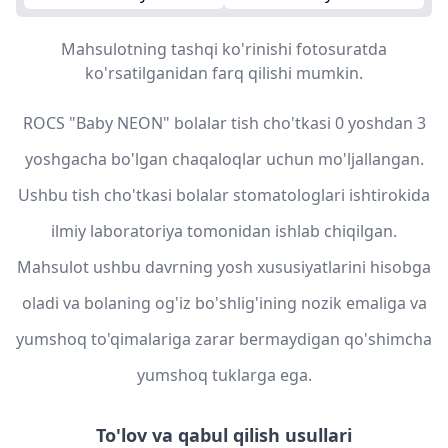
Mahsulotning tashqi ko'rinishi fotosuratda
ko'rsatilganidan farq qilishi mumkin.
ROCS "Baby NEON" bolalar tish cho'tkasi 0 yoshdan 3
yoshgacha bo'lgan chaqaloqlar uchun mo'ljallangan.
Ushbu tish cho'tkasi bolalar stomatologlari ishtirokida
ilmiy laboratoriya tomonidan ishlab chiqilgan.
Mahsulot ushbu davrning yosh xususiyatlarini hisobga
oladi va bolaning og'iz bo'shlig'ining nozik emaliga va
yumshoq to'qimalariga zarar bermaydigan qo'shimcha
yumshoq tuklarga ega.
To'lov va qabul qilish usullari