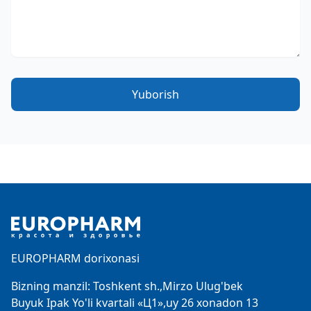
Yuborish
Footer
EUROPHARM dorixonasi
Bizning manzil: Toshkent sh.,Mirzo Ulug'bek
Buyuk Ipak Yo'li kvartali «Ц1»,uy 26 xonadon 13