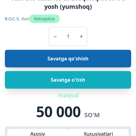
yosh (yumshoq)
R.O.C.S.
dan
Retseptsiz
−
+
Savatga qo'shish
Savatga o'tish
mavjud
50 000
SO'M
Asosiy
Xususiyatlari