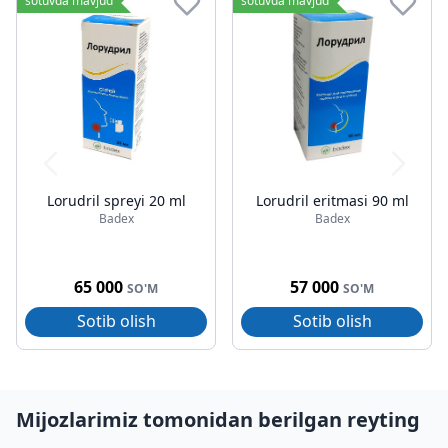
sotuvda mavjud
sotuvda mavjud
Lorudril spreyi 20 ml
Lorudril eritmasi 90 ml
Badex
Badex
65 000
57 000
SO'M
SO'M
Sotib olish
Sotib olish
Mijozlarimiz tomonidan berilgan reyting