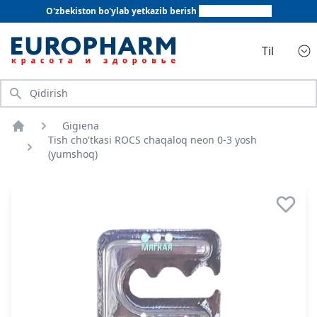
O'zbekiston bo'ylab yetkazib berish
+998 78 555 64 20
Til
Qidirish
Gigiena
Bosh sahifa
Tish cho'tkasi ROCS chaqaloq neon 0-3 yosh
(yumshoq)