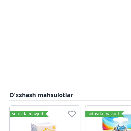
O'xshash mahsulotlar
sotuvda mavjud
sotuvda mavjud