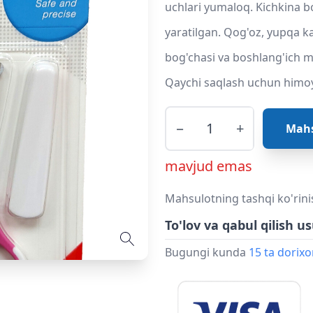
uchlari yumaloq. Kichkina b
yaratilgan. Qog'oz, yupqa ka
bog'chasi va boshlang'ich m
Qaychi saqlash uchun himoya
−
+
Mahs
mavjud emas
Mahsulotning tashqi ko'rini
To'lov va qabul qilish us
Bugungi kunda
15 ta dorix