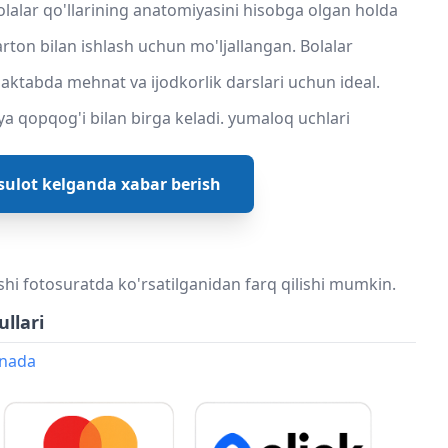
olalar qo'llarining anatomiyasini hisobga olgan holda
rton bilan ishlash uchun mo'ljallangan. Bolalar
aktabda mehnat va ijodkorlik darslari uchun ideal.
 qopqog'i bilan birga keladi. yumaloq uchlari
ulot kelganda xabar berish
shi fotosuratda ko'rsatilganidan farq qilishi mumkin.
ullari
onada