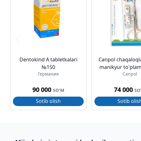
Dentokind A tabletkalari
Canpol chaqaloql
№150
manikyur to'plami
Германия
Canpol
90 000
74 000
SO'M
SO
Sotib olish
Sotib olis