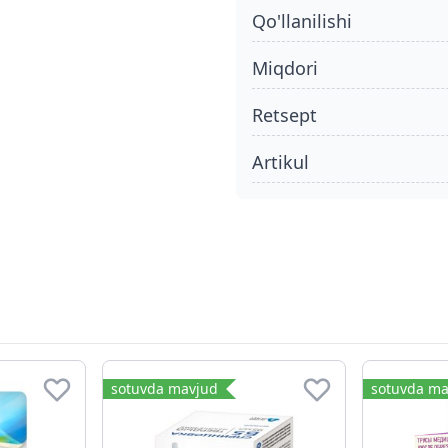
qo'llanilishi
miqdori
retsept
Artikul
sotuvda mavjud
sotuvda ma