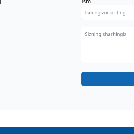
g
Ism