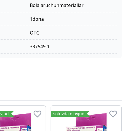
bolalaruchunmateriallar
1dona
OTC
337549-1
vjud
sotuvda mavjud