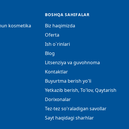
BOSHQA SAHIFALAR
chun kosmetika
Biz haqimizda
Oferta
Ish o`rinlari
Blog
Litsenziya va guvohnoma
Kontaktlar
Buyurtma berish yo'li
Yetkazib berish, To'lov, Qaytarish
Dorixonalar
Tez-tez so'raladigan savollar
Sayt haqidagi sharhlar