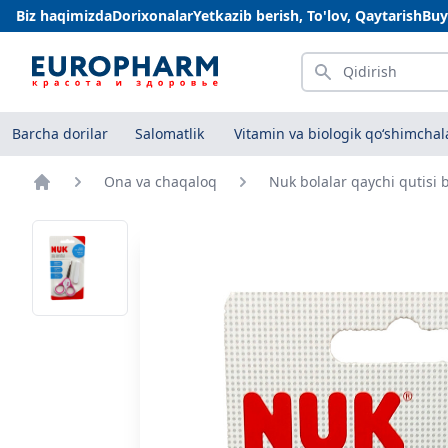
Biz haqimizda
Dorixonalar
Yetkazib berish, To'lov, Qaytarish
Buy
Qidirish
Barcha dorilar
Salomatlik
Vitamin va biologik qo‘shimchal
Ona va chaqaloq
Nuk bolalar qaychi qutisi b
Bosh sahifa