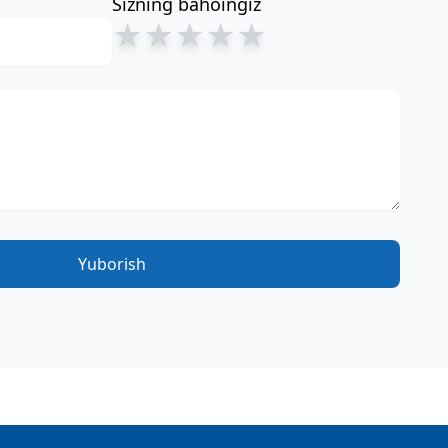
Sizning bahoingiz
★
★
★
★
★
Yuborish