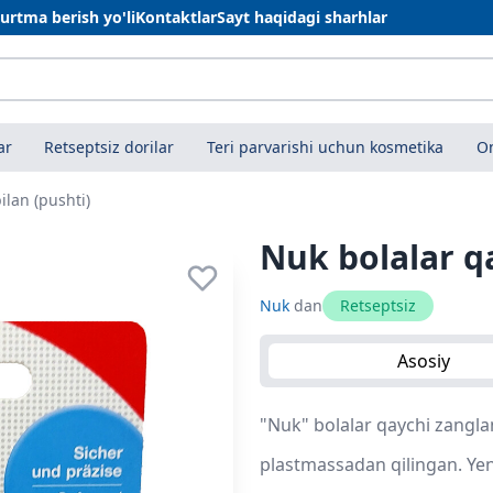
urtma berish yo'li
Kontaktlar
Sayt haqidagi sharhlar
ar
Retseptsiz dorilar
Teri parvarishi uchun kosmetika
On
ilan (pushti)
Nuk bolalar qa
Nuk
dan
Retseptsiz
Asosiy
"Nuk" bolalar qaychi zangla
plastmassadan qilingan. Yeng