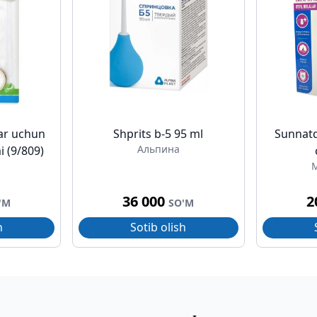
ar uchun
Shprits b-5 95 ml
Sunnatd
Альпина
 (9/809)
M
36 000
2
'M
SO'M
h
Sotib olish