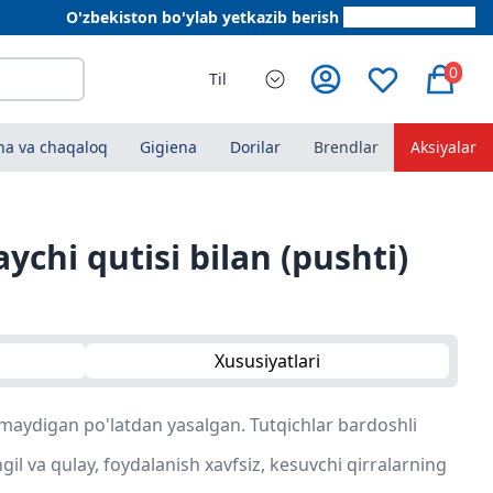
O'zbekiston bo'ylab yetkazib berish
+998 78 555 64 20
0
Til
a va chaqaloq
Gigiena
Dorilar
Brendlar
Aksiyalar
ychi qutisi bilan (pushti)
Xususiyatlari
maydigan po'latdan yasalgan. Tutqichlar bardoshli
il va qulay, foydalanish xavfsiz, kesuvchi qirralarning