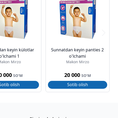
an keyin külotlar
Sunnatdan keyin panties 2
o'lchami 1
o'lchami
akon Mirzo
Makon Mirzo
0 000
20 000
SO'M
SO'M
Sotib olish
Sotib olish