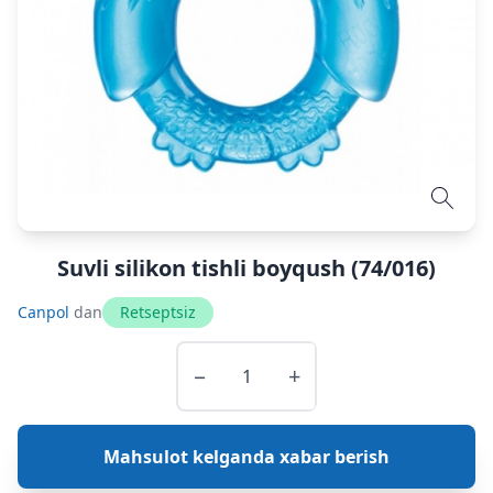
Suvli silikon tishli boyqush (74/016)
Canpol
dan
Retseptsiz
−
+
Mahsulot kelganda xabar berish