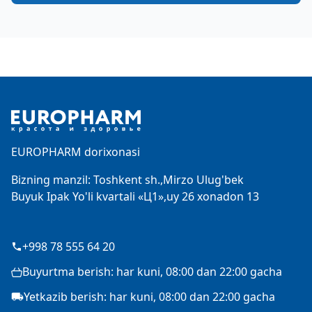
Footer
EUROPHARM dorixonasi
Bizning manzil: Toshkent sh.,Mirzo Ulug'bek
Buyuk Ipak Yo'li kvartali «Ц1»,uy 26 xonadon 13
+998 78 555 64 20
Buyurtma berish: har kuni, 08:00 dan 22:00 gacha
Yetkazib berish: har kuni, 08:00 dan 22:00 gacha