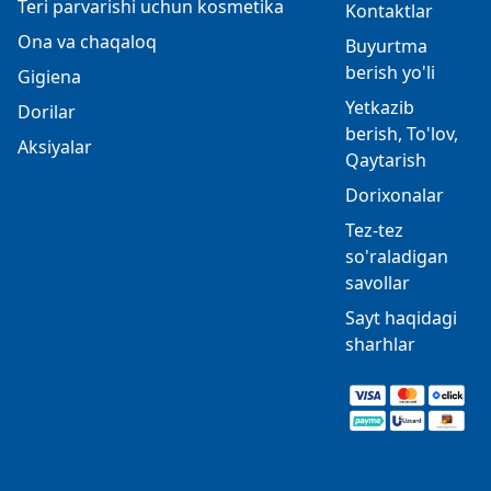
Teri parvarishi uchun kosmetika
Kontaktlar
Ona va chaqaloq
Buyurtma
berish yo'li
Gigiena
Yetkazib
Dorilar
berish, To'lov,
Aksiyalar
Qaytarish
Dorixonalar
Tez-tez
so'raladigan
savollar
Sayt haqidagi
sharhlar