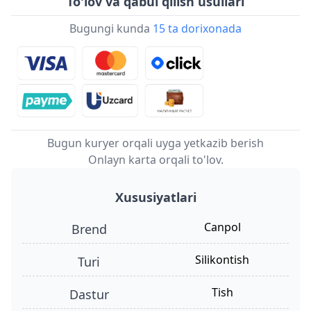
To'lov va qabul qilish usullari
Bugungi kunda
15 ta dorixonada
Bugun kuryer orqali uyga yetkazib berish
Onlayn karta orqali to'lov.
Xususiyatlari
Canpol
Brend
silikontish
turi
tish
dastur