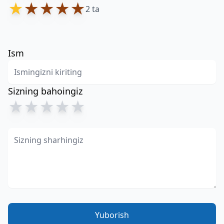
★
★
★
★
★
2 ta
Ism
Sizning bahoingiz
★
★
★
★
★
Yuborish