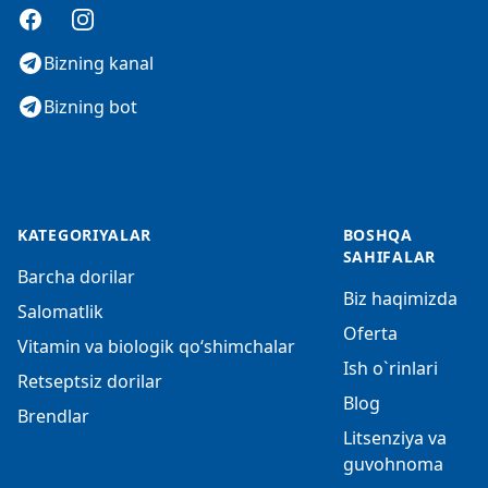
Facebook
Instagram
Bizning kanal
Bizning bot
KATEGORIYALAR
BOSHQA
SAHIFALAR
Barcha dorilar
Biz haqimizda
Salomatlik
Oferta
Vitamin va biologik qo‘shimchalar
Ish o`rinlari
Retseptsiz dorilar
Blog
Brendlar
Litsenziya va
guvohnoma