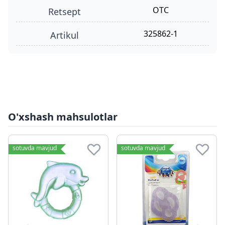
OTC
retsept
325862-1
Artikul
O'xshash mahsulotlar
sotuvda mavjud
sotuvda mavjud