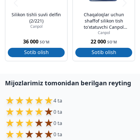
Silikon tishli suvli delfin
Chaqaloqlar uchun
(2/221)
shaffof silikon tish
Canpol
to'xtatuvchi Canpol
Canpol
(9/501)
36 000
22 000
SO'M
SO'M
Sotib olish
Sotib olish
Mijozlarimiz tomonidan berilgan reyting
★
★
★
★
★
4 ta
★
★
★
★
★
0 ta
★
★
★
★
★
0 ta
★
★
★
★
★
0 ta