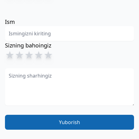
Ism
Sizning bahoingiz
★
★
★
★
★
Yuborish