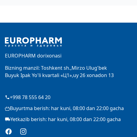
Footer
EUROPHARM dorixonasi
Bizning manzil: Toshkent sh.,Mirzo Ulug'bek
Buyuk Ipak Yo'li kvartali «Ц1»,uy 26 xonadon 13
+998 78 555 64 20
Buyurtma berish: har kuni, 08:00 dan 22:00 gacha
Yetkazib berish: har kuni, 08:00 dan 22:00 gacha
Facebook
Instagram