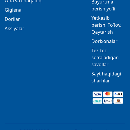
Ona va chaqaloq
Buyurtma
berish yo'li
Gigiena
Yetkazib
Dorilar
berish, To'lov,
Aksiyalar
Qaytarish
Dorixonalar
Tez-tez
so'raladigan
savollar
Sayt haqidagi
sharhlar