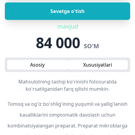
Savatga o'tish
mavjud
84 000
SO'M
Asosiy
Xususiyatlari
Mahsulotning tashqi ko'rinishi fotosuratda
ko'rsatilganidan farq qilishi mumkin.
Tomoq va og'iz bo'shlig'ining yuqumli va yallig'lanish
kasalliklarini simptomatik davolash uchun
kombinatsiyalangan preparat. Preparat mikroblarga