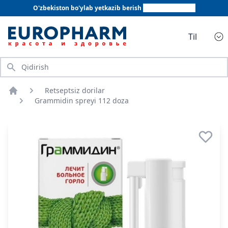
O'zbekiston bo'ylab yetkazib berish
+998 78 555 64 20
Til
Qidirish
Retseptsiz dorilar
Bosh sahifa
Grammidin spreyi 112 doza