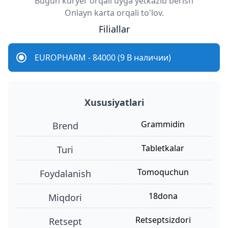
Bugun kuryer orqali uyga yetkazib berish
Onlayn karta orqali to'lov.
Filiallar
EUROPHARM - 84000 (9 В наличии)
Xususiyatlari
grammidin
Brend
tabletkalar
turi
tomoquchun
foydalanish
18dona
miqdori
retseptsizdori
retsept