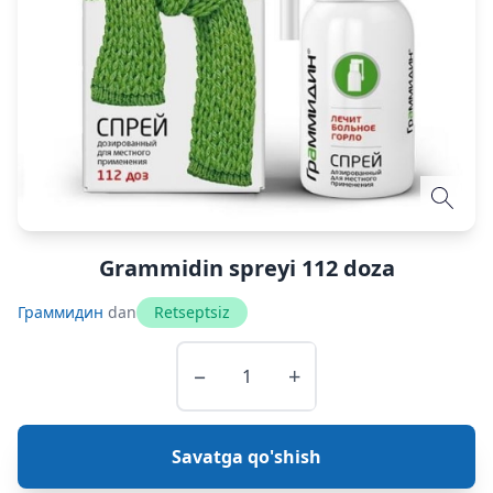
Grammidin spreyi 112 doza
Граммидин
dan
Retseptsiz
−
+
Savatga qo'shish