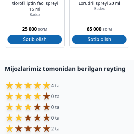
Xlorofilliptin faol spreyi
Lorudril spreyi 20 ml
Badex
15 ml
Badex
25 000
65 000
SO'M
SO'M
Sotib olish
Sotib olish
Mijozlarimiz tomonidan berilgan reyting
★
★
★
★
★
4 ta
★
★
★
★
★
0 ta
★
★
★
★
★
0 ta
★
★
★
★
★
0 ta
★
★
★
★
★
2 ta