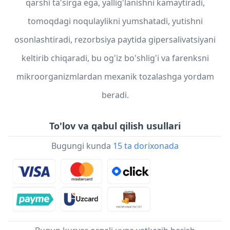
qarshi ta'sirga ega, yallig'lanishni kamaytiradi,
tomoqdagi noqulaylikni yumshatadi, yutishni
osonlashtiradi, rezorbsiya paytida gipersalivatsiyani
keltirib chiqaradi, bu og'iz bo'shlig'i va farenksni
mikroorganizmlardan mexanik tozalashga yordam
beradi.
To'lov va qabul qilish usullari
Bugungi kunda
15 ta dorixonada