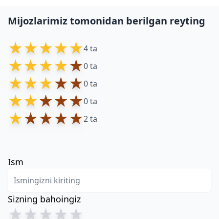
Mijozlarimiz tomonidan berilgan reyting
★
★
★
★
★
4 ta
★
★
★
★
★
0 ta
★
★
★
★
★
0 ta
★
★
★
★
★
0 ta
★
★
★
★
★
2 ta
Ism
Sizning bahoingiz
★
★
★
★
★