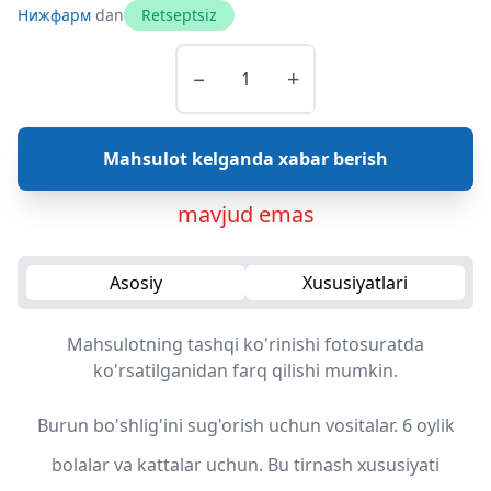
Нижфарм
dan
Retseptsiz
−
+
Mahsulot kelganda xabar berish
mavjud emas
Asosiy
Xususiyatlari
Mahsulotning tashqi ko'rinishi fotosuratda
ko'rsatilganidan farq qilishi mumkin.
Burun bo'shlig'ini sug'orish uchun vositalar. 6 oylik
bolalar va kattalar uchun. Bu tirnash xususiyati