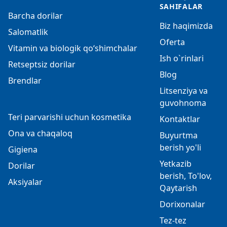
SAHIFALAR
Barcha dorilar
Biz haqimizda
Salomatlik
Oferta
Vitamin va biologik qo‘shimchalar
Ish o`rinlari
Retseptsiz dorilar
Blog
Brendlar
Litsenziya va
guvohnoma
Teri parvarishi uchun kosmetika
Kontaktlar
Ona va chaqaloq
Buyurtma
berish yo'li
Gigiena
Yetkazib
Dorilar
berish, To'lov,
Aksiyalar
Qaytarish
Dorixonalar
Tez-tez