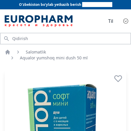
O'zbekiston bo'ylab yetkazib berish
+998 78 555 64 20
Til
Qidirish
Salomatlik
Bosh sahifa
Aqualor yumshoq mini dush 50 ml