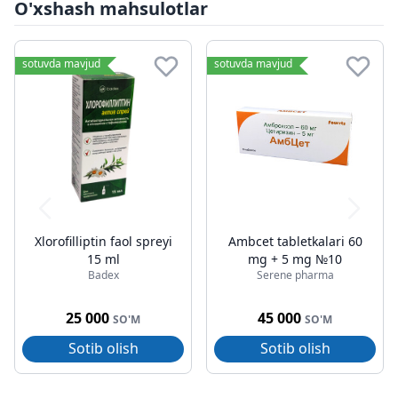
O'xshash mahsulotlar
sotuvda mavjud
sotuvda mavjud
Xlorofilliptin faol spreyi
Ambcet tabletkalari 60
15 ml
mg + 5 mg №10
Badex
Serene pharma
25 000
45 000
SO'M
SO'M
Sotib olish
Sotib olish