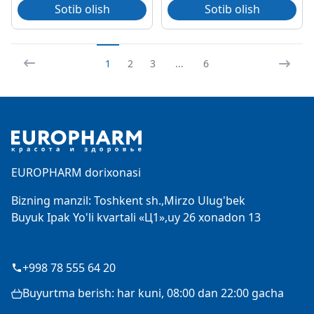
Sotib olish
Sotib olish
1
2
3
...
6
Footer
EUROPHARM dorixonasi
Bizning manzil: Toshkent sh.,Mirzo Ulug'bek
Buyuk Ipak Yo'li kvartali «Ц1»,uy 26 xonadon 13
+998 78 555 64 20
Buyurtma berish: har kuni, 08:00 dan 22:00 gacha