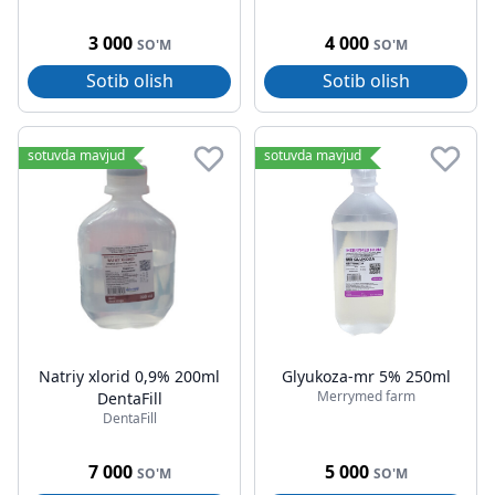
3 000
4 000
SO'M
SO'M
Sotib olish
Sotib olish
sotuvda mavjud
sotuvda mavjud
Natriy xlorid 0,9% 200ml
Glyukoza-mr 5% 250ml
Merrymed farm
DentaFill
DentaFill
7 000
5 000
SO'M
SO'M