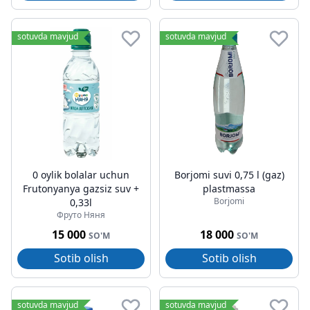
sotuvda mavjud
sotuvda mavjud
0 oylik bolalar uchun
Borjomi suvi 0,75 l (gaz)
Frutonyanya gazsiz suv +
plastmassa
Borjomi
0,33l
Фруто Няня
15 000
18 000
SO'M
SO'M
Sotib olish
Sotib olish
sotuvda mavjud
sotuvda mavjud