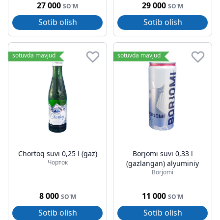
27 000
29 000
SO'M
SO'M
Sotib olish
Sotib olish
sotuvda mavjud
sotuvda mavjud
Chortoq suvi 0,25 l (gaz)
Borjomi suvi 0,33 l
Чорток
(gazlangan) alyuminiy
Borjomi
8 000
11 000
SO'M
SO'M
Sotib olish
Sotib olish