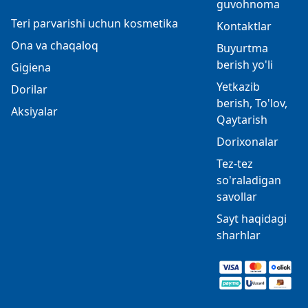
guvohnoma
Teri parvarishi uchun kosmetika
Kontaktlar
Ona va chaqaloq
Buyurtma
berish yo'li
Gigiena
Yetkazib
Dorilar
berish, To'lov,
Aksiyalar
Qaytarish
Dorixonalar
Tez-tez
so'raladigan
savollar
Sayt haqidagi
sharhlar