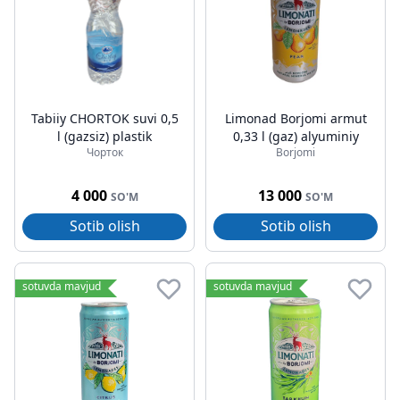
Tabiiy CHORTOK suvi 0,5
Limonad Borjomi armut
l (gazsiz) plastik
0,33 l (gaz) alyuminiy
Чорток
Borjomi
4 000
13 000
SO'M
SO'M
Sotib olish
Sotib olish
sotuvda mavjud
sotuvda mavjud