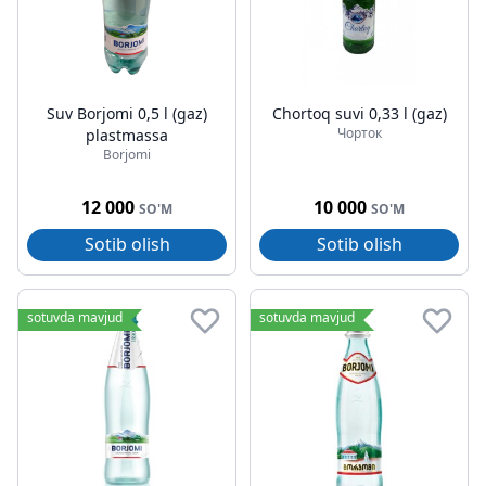
Suv Borjomi 0,5 l (gaz)
Chortoq suvi 0,33 l (gaz)
Чорток
plastmassa
Borjomi
12 000
10 000
SO'M
SO'M
Sotib olish
Sotib olish
sotuvda mavjud
sotuvda mavjud