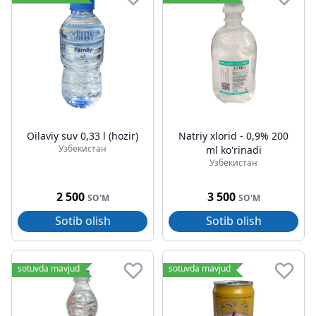
Oilaviy suv 0,33 l (hozir)
Natriy xlorid - 0,9% 200
Узбекистан
ml ko'rinadi
Узбекистан
2 500
3 500
SO'M
SO'M
Sotib olish
Sotib olish
sotuvda mavjud
sotuvda mavjud