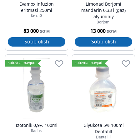
Evamox infuzion
Limonad Borjomi
eritmasi 250ml
mandarin 0,33 l (gaz)
Китай
alyuminiy
Borjomi
83 000
13 000
SO'M
SO'M
Sotib olish
Sotib olish
sotuvda mavjud
sotuvda mavjud
Izotonik 0,9% 100ml
Glyukoza 5% 100ml
Radiks
Dentafill
DentaFill