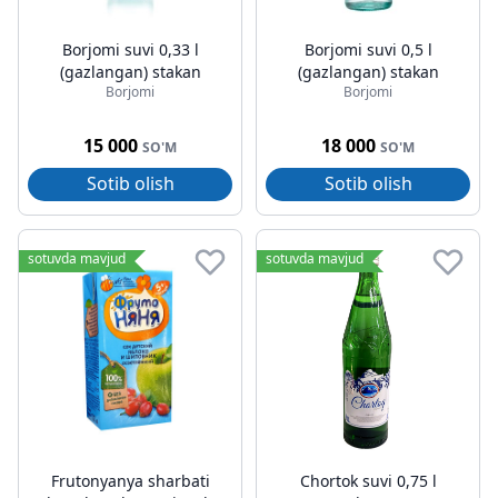
Borjomi suvi 0,33 l
Borjomi suvi 0,5 l
(gazlangan) stakan
(gazlangan) stakan
Borjomi
Borjomi
15 000
18 000
SO'M
SO'M
Sotib olish
Sotib olish
sotuvda mavjud
sotuvda mavjud
Frutonyanya sharbati
Chortok suvi 0,75 l