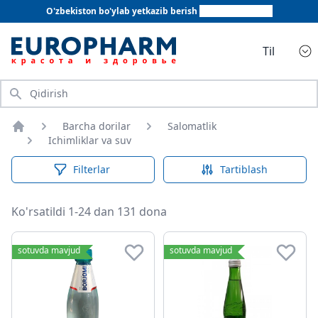
O'zbekiston bo'ylab yetkazib berish
+998 78 555 64 20
Til
Qidirish
Barcha dorilar
Salomatlik
Bosh sahifa
Ichimliklar va suv
Filterlar
Tartiblash
Ko'rsatildi 1-24 dan 131 dona
Ichimliklar va suv
sotuvda mavjud
sotuvda mavjud