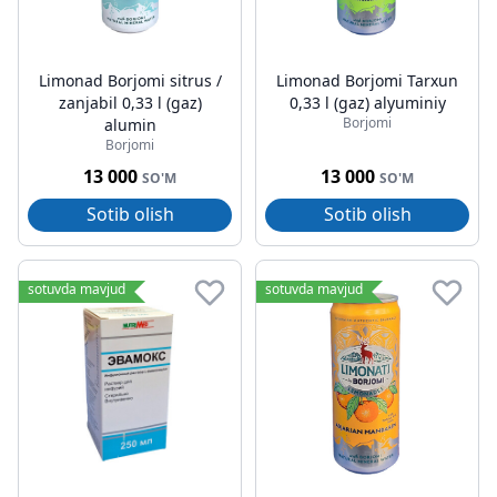
Limonad Borjomi sitrus /
Limonad Borjomi Tarxun
zanjabil 0,33 l (gaz)
0,33 l (gaz) alyuminiy
Borjomi
alumin
Borjomi
13 000
13 000
SO'M
SO'M
Sotib olish
Sotib olish
sotuvda mavjud
sotuvda mavjud