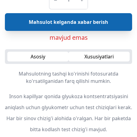
Mahsulot kelganda xabar berish
mavjud emas
Asosiy
Xususiyatlari
Mahsulotning tashqi ko'rinishi fotosuratda
ko'rsatilganidan farq qilishi mumkin.
Inson kapillyar qonida glyukoza kontsentratsiyasini
aniqlash uchun glyukometr uchun test chiziqlari kerak.
Har bir sinov chizig'i alohida o'ralgan. Har bir paketda
bitta kodlash test chizig'i mavjud.