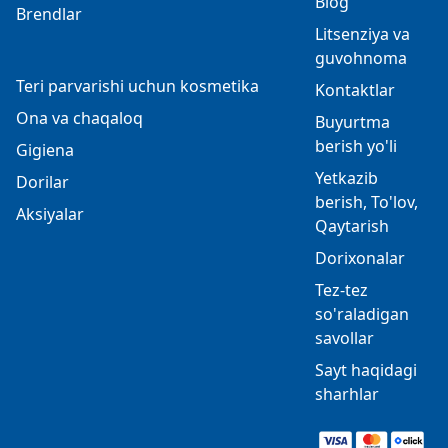
Blog
Brendlar
Litsenziya va
guvohnoma
Teri parvarishi uchun kosmetika
Kontaktlar
Ona va chaqaloq
Buyurtma
berish yo'li
Gigiena
Yetkazib
Dorilar
berish, To'lov,
Aksiyalar
Qaytarish
Dorixonalar
Tez-tez
so'raladigan
savollar
Sayt haqidagi
sharhlar