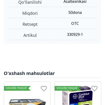
Asaltexnikasi
qo'llanilishi
50dona
miqdori
OTC
retsept
330929-1
Artikul
O'xshash mahsulotlar
sotuvda mavjud
sotuvda mavjud