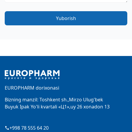
Yuborish
Footer
EUROPHARM dorixonasi
Bizning manzil: Toshkent sh.,Mirzo Ulug'bek
Buyuk Ipak Yo'li kvartali «Ц1»,uy 26 xonadon 13
+998 78 555 64 20