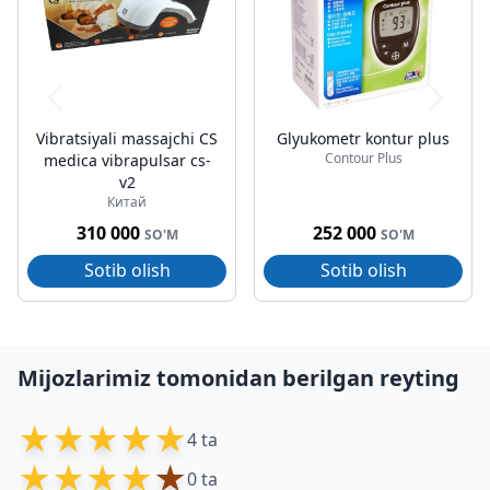
Vibratsiyali massajchi CS
Glyukometr kontur plus
Contour Plus
medica vibrapulsar cs-
v2
Китай
310 000
252 000
SO'M
SO'M
Sotib olish
Sotib olish
Mijozlarimiz tomonidan berilgan reyting
★
★
★
★
★
4 ta
★
★
★
★
★
0 ta