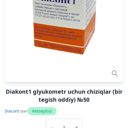
Diakont1 glyukometr uchun chiziqlar (bir
tegish oddiy) №50
Diacont
dan
Retseptsiz
−
+