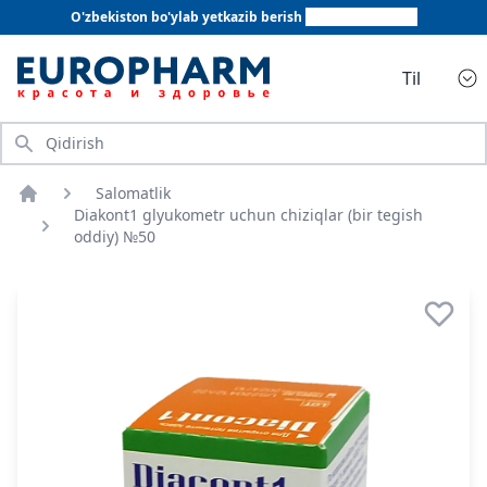
O'zbekiston bo'ylab yetkazib berish
+998 78 555 64 20
Til
Qidirish
Salomatlik
Bosh sahifa
Diakont1 glyukometr uchun chiziqlar (bir tegish
oddiy) №50