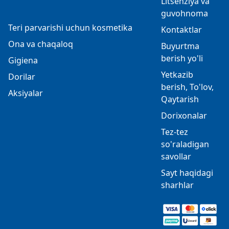
Litsenziya va
guvohnoma
Teri parvarishi uchun kosmetika
Kontaktlar
Ona va chaqaloq
Buyurtma
berish yo'li
Gigiena
Yetkazib
Dorilar
berish, To'lov,
Aksiyalar
Qaytarish
Dorixonalar
Tez-tez
so'raladigan
savollar
Sayt haqidagi
sharhlar