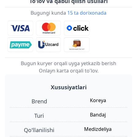
To'lov va qabul qilish usullari
Bugungi kunda
15 ta dorixonada
Bugun kuryer orqali uyga yetkazib berish
Onlayn karta orqali to'lov.
Xususiyatlari
Koreya
Brend
bandaj
turi
Medizdeliya
qo'llanilishi