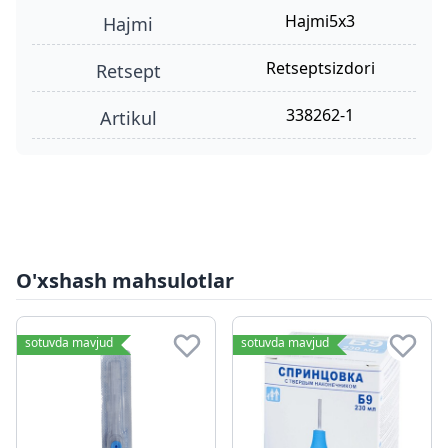
hajmi5x3
hajmi
retseptsizdori
retsept
338262-1
Artikul
O'xshash mahsulotlar
sotuvda mavjud
sotuvda mavjud