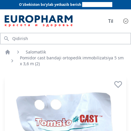
O'zbekiston bo'ylab yetkazib berish
+998 78 555 64 20
Til
Qidirish
Salomatlik
Bosh sahifa
Pomidor cast bandaji ortopedik immobilizatsiya 5 sm
x 3,6 m (2)