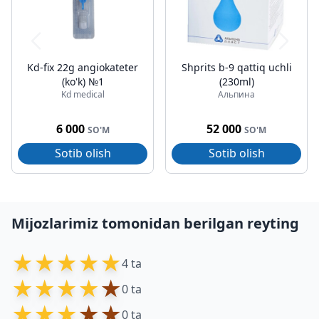
Kd-fix 22g angiokateter
Shprits b-9 qattiq uchli
(ko'k) №1
(230ml)
Kd medical
Альпина
6 000
52 000
SO'M
SO'M
Sotib olish
Sotib olish
Mijozlarimiz tomonidan berilgan reyting
★
★
★
★
★
4 ta
★
★
★
★
★
0 ta
★
★
★
★
★
0 ta