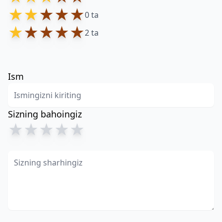
★
★
★
★
★
0 ta
★
★
★
★
★
2 ta
Ism
Sizning bahoingiz
★
★
★
★
★