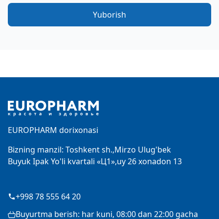
Yuborish
Footer
EUROPHARM dorixonasi
Bizning manzil: Toshkent sh.,Mirzo Ulug'bek
Buyuk Ipak Yo'li kvartali «Ц1»,uy 26 xonadon 13
+998 78 555 64 20
Buyurtma berish: har kuni, 08:00 dan 22:00 gacha