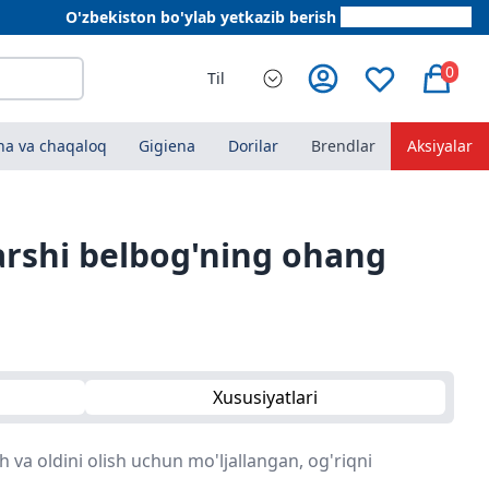
O'zbekiston bo'ylab yetkazib berish
+998 78 555 64 20
0
Til
a va chaqaloq
Gigiena
Dorilar
Brendlar
Aksiyalar
arshi belbog'ning ohang
Xususiyatlari
h va oldini olish uchun mo'ljallangan, og'riqni