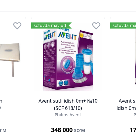
sotuvda mavjud
sotuvda ma
an
Avent sutli idish 0m+ №10
Avent s
н
(SCF 618/10)
idish 0m
Philips Avent
P
348 000
1
O'M
SO'M