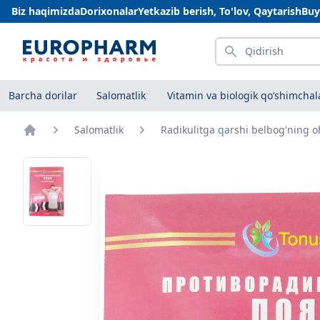
Biz haqimizda
Dorixonalar
Yetkazib berish, To'lov, Qaytarish
Buy
Qidirish
Barcha dorilar
Salomatlik
Vitamin va biologik qo‘shimchal
Salomatlik
Radikulitga qarshi belbog'ning 
Bosh sahifa