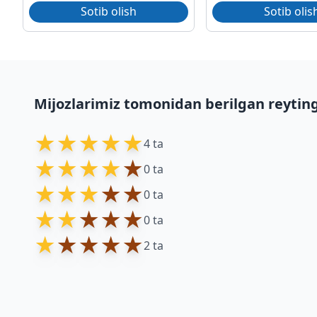
Sotib olish
Sotib olis
Mijozlarimiz tomonidan berilgan reytin
★
★
★
★
★
4 ta
★
★
★
★
★
0 ta
★
★
★
★
★
0 ta
★
★
★
★
★
0 ta
★
★
★
★
★
2 ta