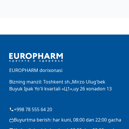
Footer
EUROPHARM dorixonasi
Bizning manzil: Toshkent sh.,Mirzo Ulug'bek
Buyuk Ipak Yo'li kvartali «Ц1»,uy 26 xonadon 13
+998 78 555 64 20
Buyurtma berish: har kuni, 08:00 dan 22:00 gacha