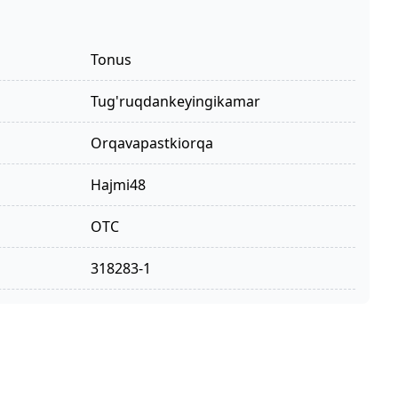
Tonus
tug'ruqdankeyingikamar
orqavapastkiorqa
hajmi48
OTC
318283-1