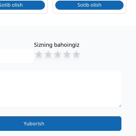
Sotib olish
Sotib olish
Sizning bahoingiz
★
★
★
★
★
Yuborish