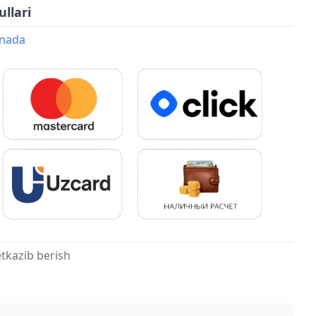
ullari
onada
tkazib berish