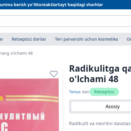
urtma berish yo'li
Kontaktlar
Sayt haqidagi sharhlar
ar
Retseptsiz dorilar
Teri parvarishi uchun kosmetika
On
ohang o'lchami 48
Radikulitga q
o'lchami 48
Tonus
dan
Retseptsiz
Asosiy
Radikulit va nevritni davolas