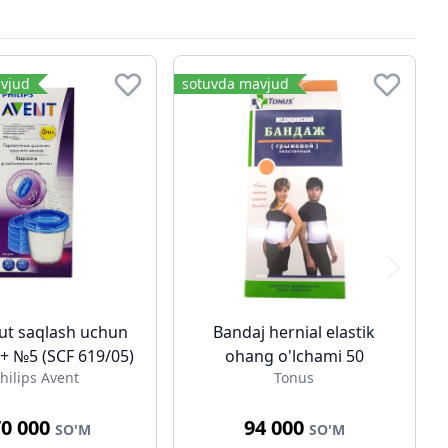
vjud
sotuvda mavjud
ut saqlash uchun
Bandaj hernial elastik
+ №5 (SCF 619/05)
ohang o'lchami 50
hilips Avent
Tonus
70 000
94 000
SO'M
SO'M