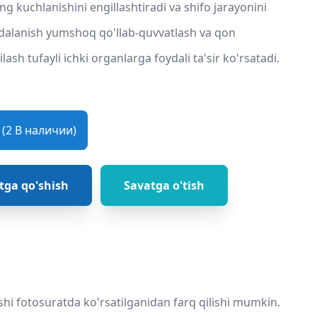
ng kuchlanishini engillashtiradi va shifo jarayonini
ydalanish yumshoq qo'llab-quvvatlash va qon
lash tufayli ichki organlarga foydali ta'sir ko'rsatadi.
(2 В наличии)
tga qo'shish
Savatga o'tish
shi fotosuratda ko'rsatilganidan farq qilishi mumkin.