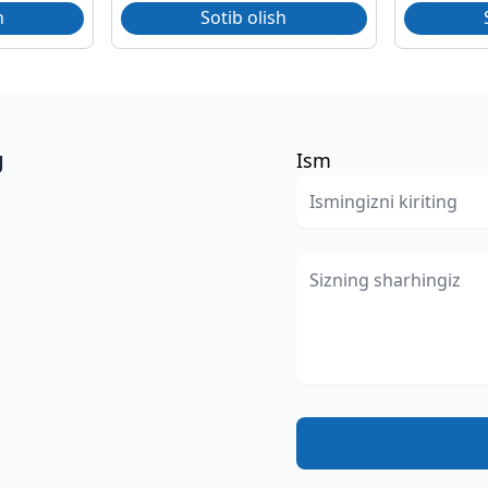
h
Sotib olish
g
Ism