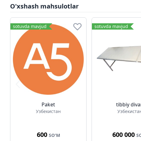
O'xshash mahsulotlar
sotuvda mavjud
sotuvda mavjud
Paket
tibbiy div
Узбекистан
Узбекиста
600
600 000
SO'M
S