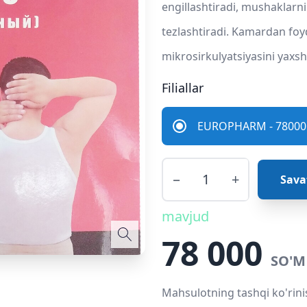
engillashtiradi, mushaklarni
tezlashtiradi. Kamardan fo
mikrosirkulyatsiyasini yaxshi
Filiallar
EUROPHARM - 78000 
−
+
Sava
mavjud
78 000
SO'M
Mahsulotning tashqi ko'rini