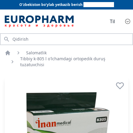
O'zbekiston bo'ylab yetkazib berish
+998 78 555 64 20
Til
Qidirish
Salomatlik
Bosh sahifa
Tibbiy k-805 l o'lchamdagi ortopedik duruş
tuzatuvchisi