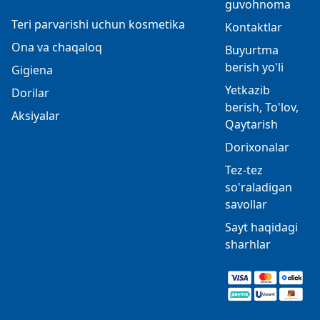
guvohnoma
Teri parvarishi uchun kosmetika
Kontaktlar
Ona va chaqaloq
Buyurtma
berish yo'li
Gigiena
Yetkazib
Dorilar
berish, To'lov,
Aksiyalar
Qaytarish
Dorixonalar
Tez-tez
so'raladigan
savollar
Sayt haqidagi
sharhlar