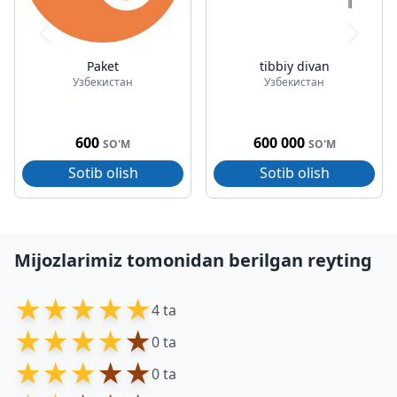
Paket
tibbiy divan
Узбекистан
Узбекистан
600
600 000
SO'M
SO'M
Sotib olish
Sotib olish
Mijozlarimiz tomonidan berilgan reyting
★
★
★
★
★
4 ta
★
★
★
★
★
0 ta
★
★
★
★
★
0 ta