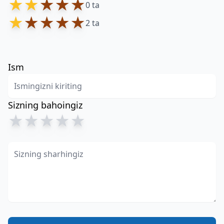
★
★
★
★
★
0 ta
★
★
★
★
★
2 ta
Ism
Sizning bahoingiz
★
★
★
★
★