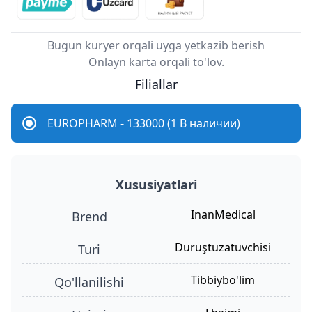
Bugun kuryer orqali uyga yetkazib berish
Onlayn karta orqali to'lov.
Filiallar
EUROPHARM - 133000 (1 В наличии)
Xususiyatlari
InanMedical
Brend
duruştuzatuvchisi
turi
tibbiybo'lim
qo'llanilishi