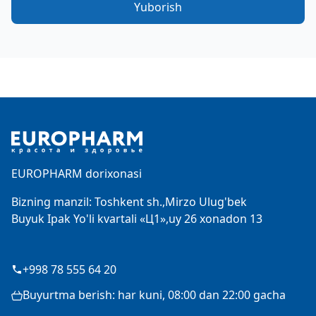
Yuborish
Footer
EUROPHARM dorixonasi
Bizning manzil: Toshkent sh.,Mirzo Ulug'bek
Buyuk Ipak Yo'li kvartali «Ц1»,uy 26 xonadon 13
+998 78 555 64 20
Buyurtma berish: har kuni, 08:00 dan 22:00 gacha