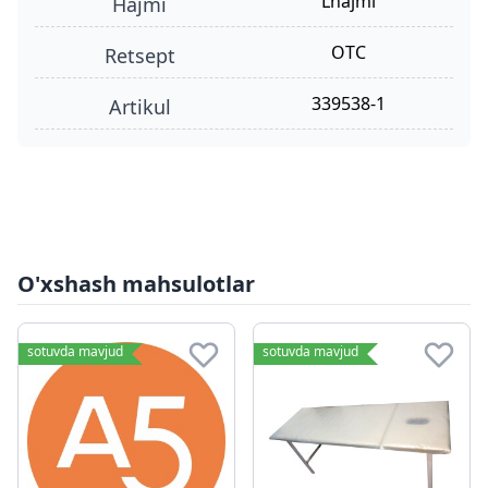
Lhajmi
hajmi
OTC
retsept
339538-1
Artikul
O'xshash mahsulotlar
sotuvda mavjud
sotuvda mavjud