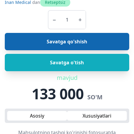
Inan Medical
dan
Retseptsiz
−
+
Savatga qo'shish
Savatga o'tish
mavjud
133 000
SO'M
Asosiy
Xususiyatlari
Mahsulotning tashqi ko'rinishi fotosuratda