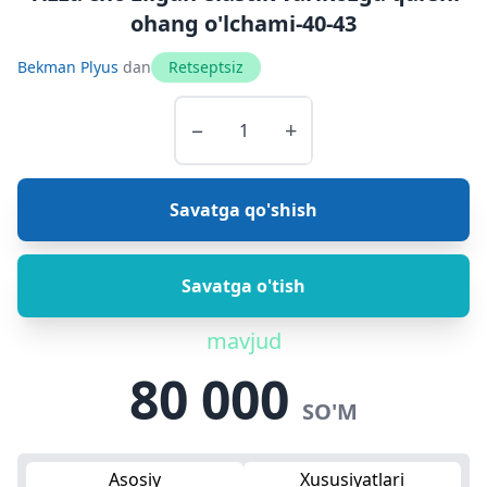
ohang o'lchami-40-43
Bekman Plyus
dan
Retseptsiz
−
+
Savatga qo'shish
Savatga o'tish
mavjud
80 000
SO'M
Asosiy
Xususiyatlari