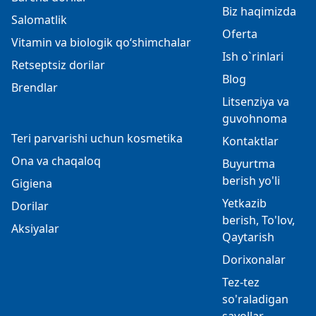
Biz haqimizda
Salomatlik
Oferta
Vitamin va biologik qo‘shimchalar
Ish o`rinlari
Retseptsiz dorilar
Blog
Brendlar
Litsenziya va
guvohnoma
Teri parvarishi uchun kosmetika
Kontaktlar
Ona va chaqaloq
Buyurtma
berish yo'li
Gigiena
Yetkazib
Dorilar
berish, To'lov,
Aksiyalar
Qaytarish
Dorixonalar
Tez-tez
so'raladigan