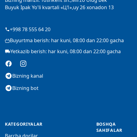
Bizning manzil: Toshkent sh.,Mirzo Ulug'bek
Buyuk Ipak Yo'li kvartali «Ц1»,uy 26 xonadon 13
+998 78 555 64 20
Buyurtma berish: har kuni, 08:00 dan 22:00 gacha
Yetkazib berish: har kuni, 08:00 dan 22:00 gacha
Facebook
Instagram
Bizning kanal
Bizning bot
KATEGORIYALAR
BOSHQA
SAHIFALAR
Barcha dorilar