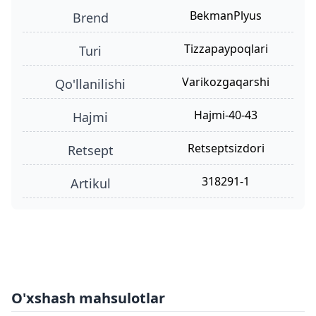
BekmanPlyus
Brend
tizzapaypoqlari
turi
varikozgaqarshi
qo'llanilishi
hajmi-40-43
hajmi
retseptsizdori
retsept
318291-1
Artikul
O'xshash mahsulotlar