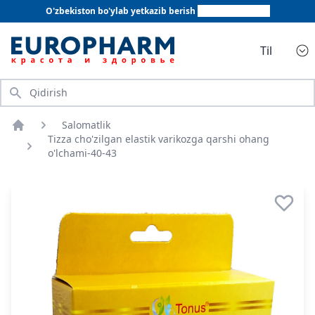
O'zbekiston bo'ylab yetkazib berish
+998 78 555 64 20
Til
Qidirish
Salomatlik
Bosh sahifa
Tizza cho'zilgan elastik varikozga qarshi ohang
o'lchami-40-43