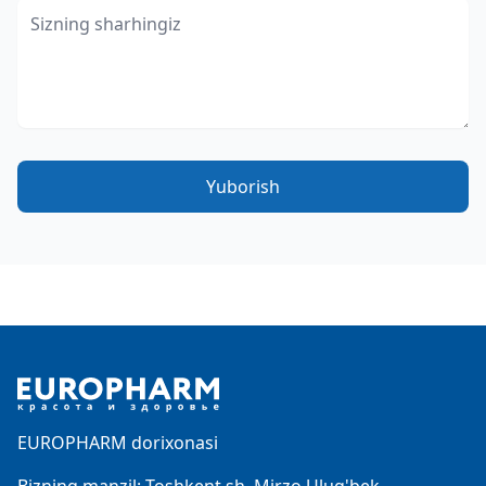
Yuborish
Footer
EUROPHARM dorixonasi