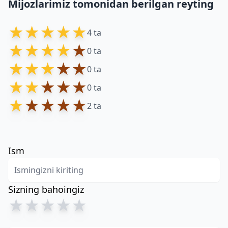
Mijozlarimiz tomonidan berilgan reyting
★
★
★
★
★
4 ta
★
★
★
★
★
0 ta
★
★
★
★
★
0 ta
★
★
★
★
★
0 ta
★
★
★
★
★
2 ta
Ism
Sizning bahoingiz
★
★
★
★
★