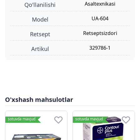
asaltexnikasi
qo'llanilishi
UA-604
model
retseptsizdori
retsept
329786-1
Artikul
O'xshash mahsulotlar
sotuvda mavjud
sotuvda mavjud