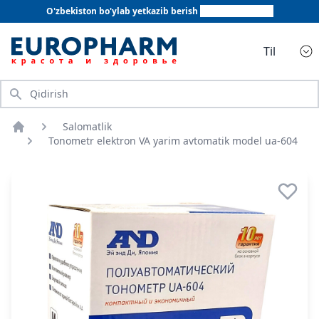
O'zbekiston bo'ylab yetkazib berish
+998 78 555 64 20
Til
Qidirish
Salomatlik
Bosh sahifa
Tonometr elektron VA yarim avtomatik model ua-604