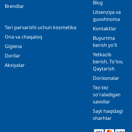
Blog
Brendlar
Litsenziya va
guvohnoma
Teri parvarishi uchun kosmetika
Kontaktlar
Ona va chaqaloq
Buyurtma
berish yo'li
Gigiena
Yetkazib
Dorilar
berish, To'lov,
Aksiyalar
Qaytarish
Dorixonalar
Tez-tez
so'raladigan
savollar
Sayt haqidagi
sharhlar