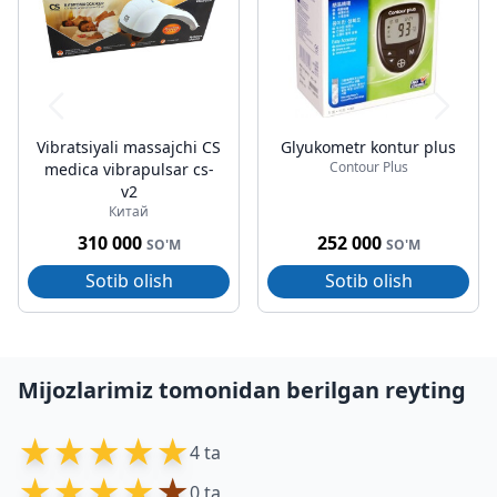
Vibratsiyali massajchi CS
Glyukometr kontur plus
Contour Plus
medica vibrapulsar cs-
v2
Китай
310 000
252 000
SO'M
SO'M
Sotib olish
Sotib olish
Mijozlarimiz tomonidan berilgan reyting
★
★
★
★
★
4 ta
★
★
★
★
★
0 ta