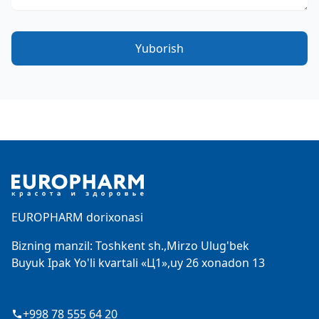
Yuborish
Footer
EUROPHARM dorixonasi
Bizning manzil: Toshkent sh.,Mirzo Ulug'bek
Buyuk Ipak Yo'li kvartali «Ц1»,uy 26 xonadon 13
+998 78 555 64 20