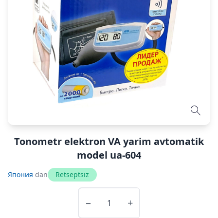
Tonometr elektron VA yarim avtomatik
model ua-604
Япония
dan
Retseptsiz
−
+