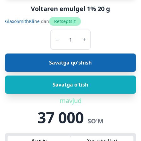
Voltaren emulgel 1% 20 g
GlaxoSmithKline
dan
Retseptsiz
−
+
Savatga qo'shish
Savatga o'tish
mavjud
37 000
SO'M
Asosiy
Xususiyatlari