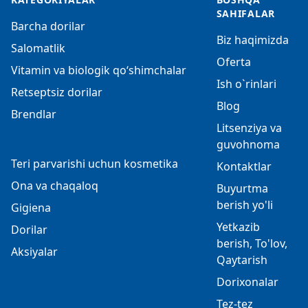
SAHIFALAR
Barcha dorilar
Biz haqimizda
Salomatlik
Oferta
Vitamin va biologik qo‘shimchalar
Ish o`rinlari
Retseptsiz dorilar
Blog
Brendlar
Litsenziya va
guvohnoma
Teri parvarishi uchun kosmetika
Kontaktlar
Ona va chaqaloq
Buyurtma
berish yo'li
Gigiena
Yetkazib
Dorilar
berish, To'lov,
Aksiyalar
Qaytarish
Dorixonalar
Tez-tez