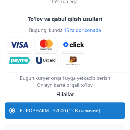
ta'sirga ega.
To'lov va qabul qilish usullari
Bugungi kunda
15 ta dorixonada
Bugun kuryer orqali uyga yetkazib berish
Onlayn karta orqali to'lov.
Filiallar
EUROPHARM - 37000 (12 В наличии)