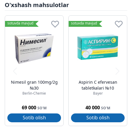
O'xshash mahsulotlar
sotuvda mavjud
sotuvda mavjud
Nimesil gran 100mg/2g
Aspirin C efervesan
№30
tabletkalari №10
Berlin-Chemie
Bayer
69 000
40 000
SO'M
SO'M
Sotib olish
Sotib olish