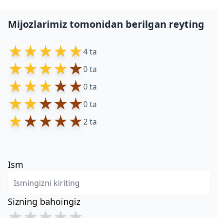
Mijozlarimiz tomonidan berilgan reyting
★
★
★
★
★
4 ta
★
★
★
★
★
0 ta
★
★
★
★
★
0 ta
★
★
★
★
★
0 ta
★
★
★
★
★
2 ta
Ism
Sizning bahoingiz
★
★
★
★
★