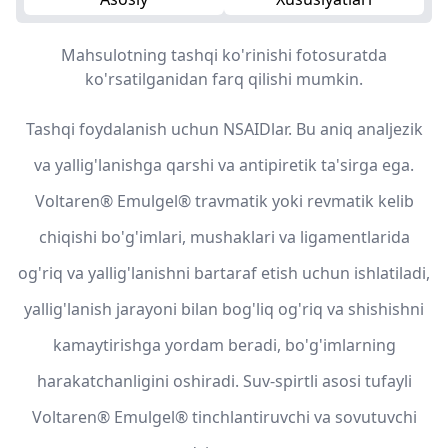
Mahsulotning tashqi ko'rinishi fotosuratda
ko'rsatilganidan farq qilishi mumkin.
Tashqi foydalanish uchun NSAIDlar. Bu aniq analjezik
va yallig'lanishga qarshi va antipiretik ta'sirga ega.
Voltaren® Emulgel® travmatik yoki revmatik kelib
chiqishi bo'g'imlari, mushaklari va ligamentlarida
og'riq va yallig'lanishni bartaraf etish uchun ishlatiladi,
yallig'lanish jarayoni bilan bog'liq og'riq va shishishni
kamaytirishga yordam beradi, bo'g'imlarning
harakatchanligini oshiradi. Suv-spirtli asosi tufayli
Voltaren® Emulgel® tinchlantiruvchi va sovutuvchi