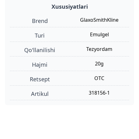
Xususiyatlari
GlaxoSmithKline
Brend
emulgel
turi
tezyordam
qo'llanilishi
20g
hajmi
OTC
retsept
318156-1
Artikul