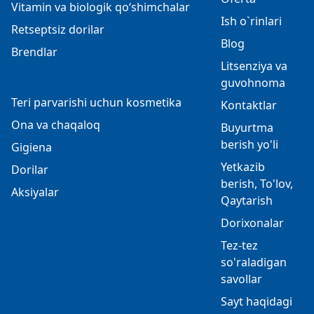
Vitamin va biologik qo‘shimchalar
Ish o`rinlari
Retseptsiz dorilar
Blog
Brendlar
Litsenziya va
guvohnoma
Teri parvarishi uchun kosmetika
Kontaktlar
Ona va chaqaloq
Buyurtma
berish yo'li
Gigiena
Yetkazib
Dorilar
berish, To'lov,
Aksiyalar
Qaytarish
Dorixonalar
Tez-tez
so'raladigan
savollar
Sayt haqidagi