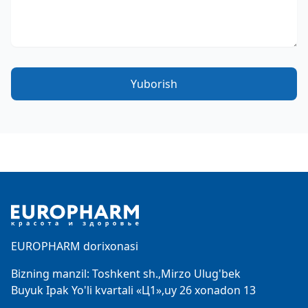
Yuborish
Footer
EUROPHARM dorixonasi
Bizning manzil: Toshkent sh.,Mirzo Ulug'bek
Buyuk Ipak Yo'li kvartali «Ц1»,uy 26 xonadon 13