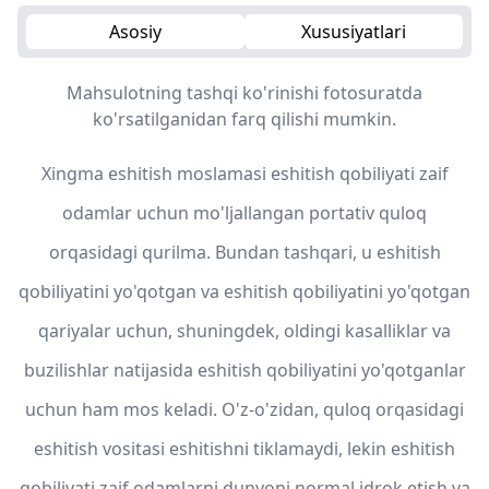
Asosiy
Xususiyatlari
Mahsulotning tashqi ko'rinishi fotosuratda
ko'rsatilganidan farq qilishi mumkin.
Xingma eshitish moslamasi eshitish qobiliyati zaif
odamlar uchun mo'ljallangan portativ quloq
orqasidagi qurilma. Bundan tashqari, u eshitish
qobiliyatini yo'qotgan va eshitish qobiliyatini yo'qotgan
qariyalar uchun, shuningdek, oldingi kasalliklar va
buzilishlar natijasida eshitish qobiliyatini yo'qotganlar
uchun ham mos keladi. O'z-o'zidan, quloq orqasidagi
eshitish vositasi eshitishni tiklamaydi, lekin eshitish
qobiliyati zaif odamlarni dunyoni normal idrok etish va