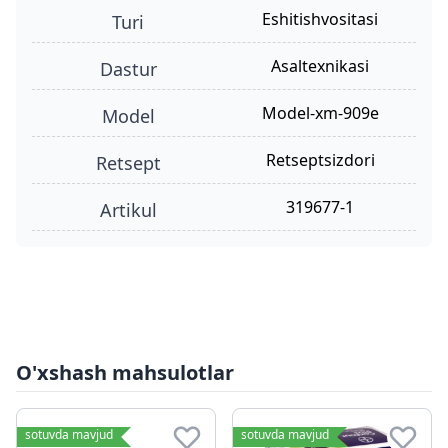
eshitishvositasi
turi
Asaltexnikasi
dastur
model-xm-909e
model
retseptsizdori
retsept
319677-1
Artikul
O'xshash mahsulotlar
sotuvda mavjud
sotuvda mavjud