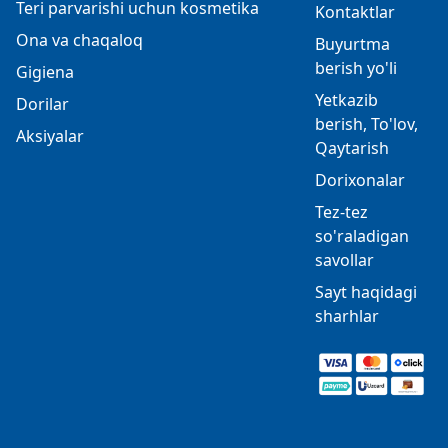
Teri parvarishi uchun kosmetika
Kontaktlar
Ona va chaqaloq
Buyurtma
berish yo'li
Gigiena
Yetkazib
Dorilar
berish, To'lov,
Aksiyalar
Qaytarish
Dorixonalar
Tez-tez
so'raladigan
savollar
Sayt haqidagi
sharhlar