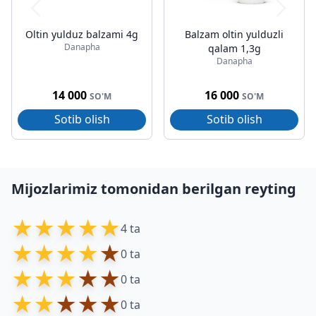
Oltin yulduz balzami 4g
Balzam oltin yulduzli
Danapha
qalam 1,3g
Danapha
14 000
16 000
SO'M
SO'M
Sotib olish
Sotib olish
Mijozlarimiz tomonidan berilgan reyting
★
★
★
★
★
4 ta
★
★
★
★
★
0 ta
★
★
★
★
★
0 ta
★
★
★
★
★
0 ta