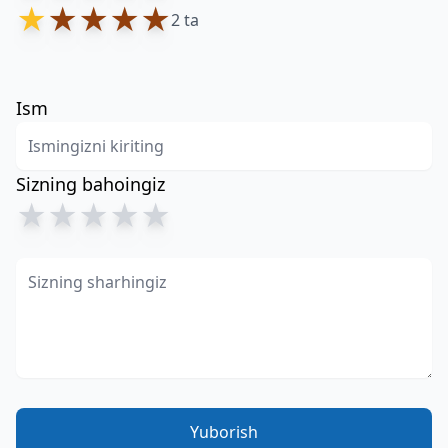
★
★
★
★
★
2 ta
Ism
Sizning bahoingiz
★
★
★
★
★
Yuborish