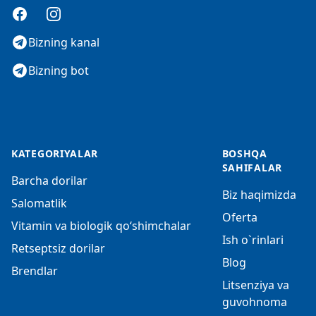
Facebook
Instagram
Bizning kanal
Bizning bot
KATEGORIYALAR
BOSHQA
SAHIFALAR
Barcha dorilar
Biz haqimizda
Salomatlik
Oferta
Vitamin va biologik qo‘shimchalar
Ish o`rinlari
Retseptsiz dorilar
Blog
Brendlar
Litsenziya va
guvohnoma