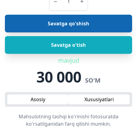
−
+
Savatga qo'shish
Savatga o'tish
mavjud
30 000
SO'M
Asosiy
Xususiyatlari
Mahsulotning tashqi ko'rinishi fotosuratda
ko'rsatilganidan farq qilishi mumkin.