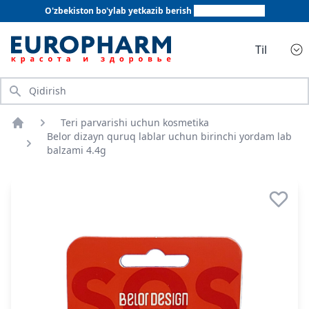
O'zbekiston bo'ylab yetkazib berish
+998 78 555 64 20
Til
Qidirish
Teri parvarishi uchun kosmetika
Bosh sahifa
Belor dizayn quruq lablar uchun birinchi yordam lab
balzami 4.4g