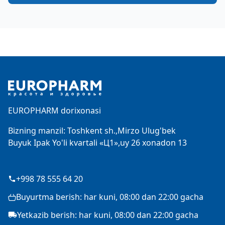
Footer
EUROPHARM dorixonasi
Bizning manzil: Toshkent sh.,Mirzo Ulug'bek
Buyuk Ipak Yo'li kvartali «Ц1»,uy 26 xonadon 13
+998 78 555 64 20
Buyurtma berish: har kuni, 08:00 dan 22:00 gacha
Yetkazib berish: har kuni, 08:00 dan 22:00 gacha