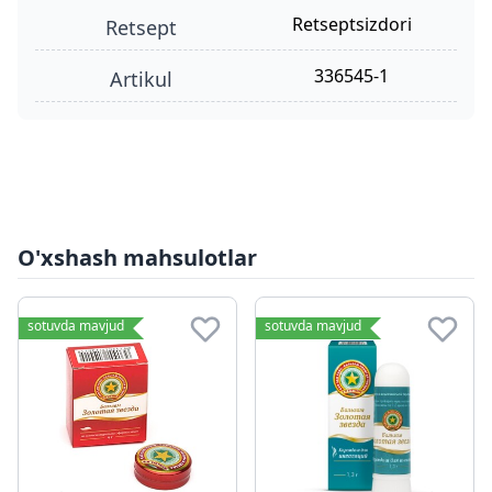
retseptsizdori
retsept
336545-1
Artikul
O'xshash mahsulotlar
sotuvda mavjud
sotuvda mavjud