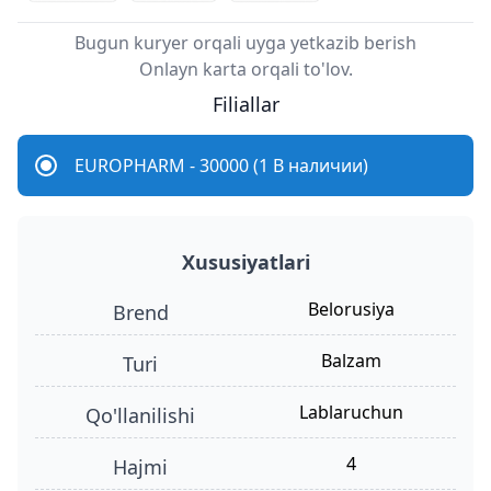
Bugun kuryer orqali uyga yetkazib berish
Onlayn karta orqali to'lov.
Filiallar
EUROPHARM - 30000 (1 В наличии)
Xususiyatlari
Belorusiya
Brend
balzam
turi
lablaruchun
qo'llanilishi
4
hajmi