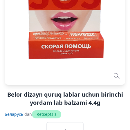
Belor dizayn quruq lablar uchun birinchi
yordam lab balzami 4.4g
Беларусь
dan
Retseptsiz