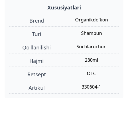
Xususiyatlari
organikdo'kon
Brend
shampun
turi
sochlaruchun
qo'llanilishi
280ml
hajmi
OTC
retsept
330604-1
Artikul