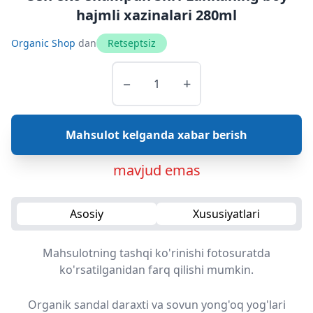
hajmli xazinalari 280ml
Organic Shop
dan
Retseptsiz
−
+
Mahsulot kelganda xabar berish
mavjud emas
Asosiy
Xususiyatlari
Mahsulotning tashqi ko'rinishi fotosuratda
ko'rsatilganidan farq qilishi mumkin.
Organik sandal daraxti va sovun yong'oq yog'lari