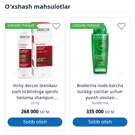
O'xshash mahsulotlar
sotuvda mavjud
sotuvda mavjud
Vichy dercos texnikasi
Bioderma node barcha
soch to'kilishiga qarshi
turdagi sochlar uchun
tonlama shampun
yuvish vositasi
Vichy
Bioderma
200ml
bo'lmagan shampun
400ml
268 000
335 000
SO'M
SO'M
Sotib olish
Sotib olish