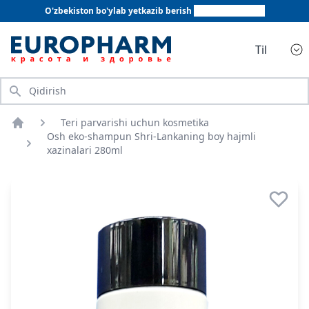
O'zbekiston bo'ylab yetkazib berish
+998 78 555 64 20
Til
Qidirish
Teri parvarishi uchun kosmetika
Bosh sahifa
Osh eko-shampun Shri-Lankaning boy hajmli
xazinalari 280ml