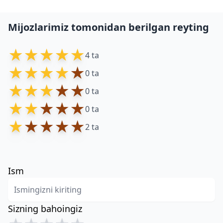
Mijozlarimiz tomonidan berilgan reyting
★
★
★
★
★
4 ta
★
★
★
★
★
0 ta
★
★
★
★
★
0 ta
★
★
★
★
★
0 ta
★
★
★
★
★
2 ta
Ism
Sizning bahoingiz