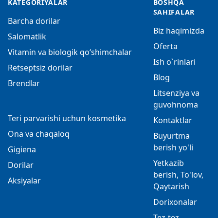
KATEGORIYALAR
BOSHQA
SAHIFALAR
Barcha dorilar
Biz haqimizda
Salomatlik
Oferta
Vitamin va biologik qo‘shimchalar
Ish o`rinlari
Retseptsiz dorilar
Blog
Brendlar
Litsenziya va
guvohnoma
Teri parvarishi uchun kosmetika
Kontaktlar
Ona va chaqaloq
Buyurtma
berish yo'li
Gigiena
Yetkazib
Dorilar
berish, To'lov,
Aksiyalar
Qaytarish
Dorixonalar
Tez-tez