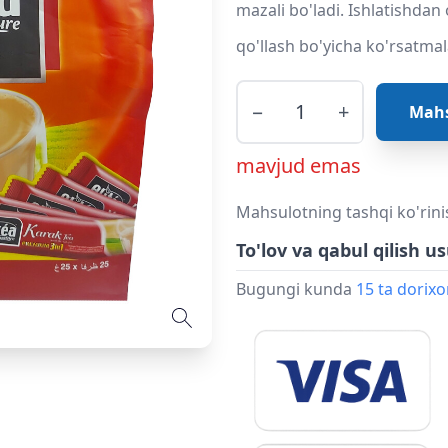
mazali bo'ladi. Ishlatishdan
qo'llash bo'yicha ko'rsatmal
−
+
Mahs
mavjud emas
Mahsulotning tashqi ko'rini
To'lov va qabul qilish us
Bugungi kunda
15 ta dorix