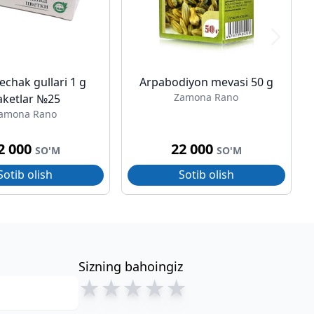
chak gullari 1 g
Arpabodiyon mevasi 50 g
Zamona Rano
aketlar №25
amona Rano
2 000
22 000
SO'M
SO'M
Sotib olish
Sotib olish
Sizning bahoingiz
★
★
★
★
★