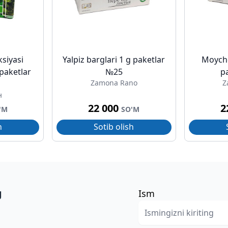
siyasi
Yalpiz barglari 1 g paketlar
Moyche
paketlar
№25
p
Zamona Rano
Z
н
22 000
2
'M
SO'M
h
Sotib olish
g
Ism