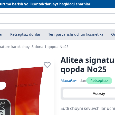
urtma berish yo'li
Kontaktlar
Sayt haqidagi sharhlar
ar
Retseptsiz dorilar
Teri parvarishi uchun kosmetika
On
gnature karak choyi 3 dona 1 qopda No25
Alitea signatu
qopda No25
Малайзия
dan
Retseptsiz
Asosiy
Sutli choyni sevuvchilar uc