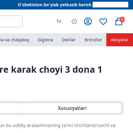
O'zbekiston bo'ylab yetkazib berish
+998 78 555 64 20
0
Til
a va chaqaloq
Gigiena
Dorilar
Brendlar
Aksiyalar
re karak choyi 3 dona 1
Xususiyatlari
hun bu oddiy aralashmaning ta'mi tinchlantiruvchi va