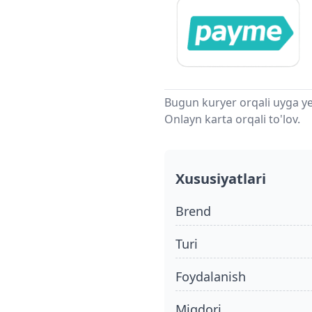
Bugun kuryer orqali uyga ye
Onlayn karta orqali to'lov.
Xususiyatlari
Brend
turi
foydalanish
miqdori