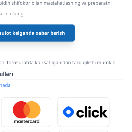
 oldin shifokor bilan maslahatlashing va preparatni
arni o'qing.
ulot kelganda xabar berish
shi fotosuratda ko'rsatilganidan farq qilishi mumkin.
ullari
onada