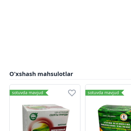
O'xshash mahsulotlar
sotuvda mavjud
sotuvda mavjud