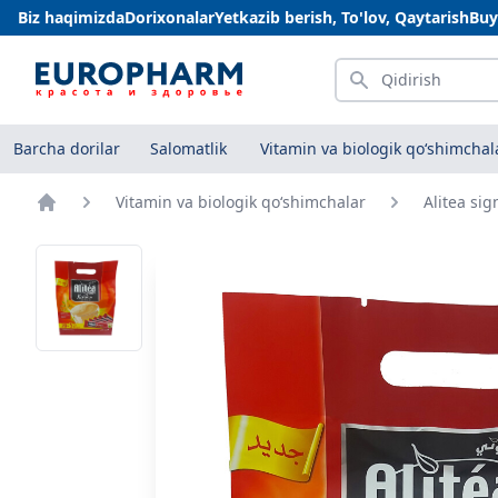
Biz haqimizda
Dorixonalar
Yetkazib berish, To'lov, Qaytarish
Buy
Qidirish
Barcha dorilar
Salomatlik
Vitamin va biologik qo‘shimchal
Vitamin va biologik qo‘shimchalar
Alitea si
Bosh sahifa