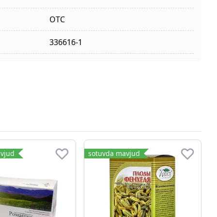
OTC
336616-1
vjud
sotuvda mavjud