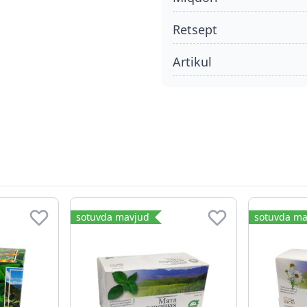
retsept
Artikul
sotuvda mavjud
sotuvda ma