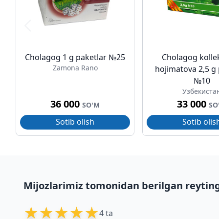
Cholagog 1 g paketlar №25
Cholagog kollek
Zamona Rano
hojimatova 2,5 g 
№10
Узбекиста
36 000
33 000
SO'M
SO
Sotib olish
Sotib olis
Mijozlarimiz tomonidan berilgan reytin
★
★
★
★
★
4 ta